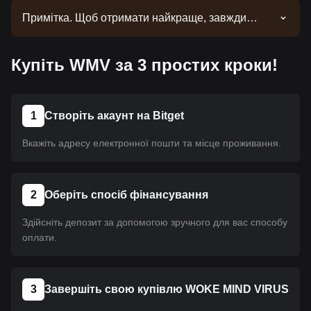
Примітка. Щоб отримати найкраще, завжди
потрібен час. Ця монета ще не пройшла лістинг.
Слідкуйте за нашими оголошеннями. Щойно
Купіть WMV за 3 простих кроки!
вона стане доступною на Bitget, ви зможете
придбати його за допомогою нашого посібника.
Для всіх криптовалют на Bitget застосовується
один і той самий посібник.
1
Створіть акаунт на Bitget
Вкажіть адресу електронної пошти та місце проживання.
2
Оберіть спосіб фінансування
Здійсніть депозит за допомогою зручного для вас способу
оплати.
3
Завершіть свою купівлю WOKE MIND VIRUS