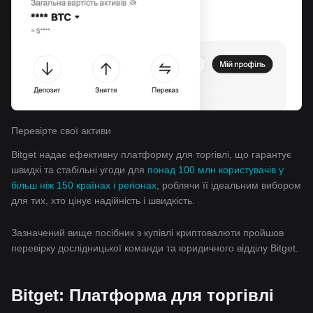
Перевірте свої активи
Bitget надає ефективну платформу для торгівлі, що гарантує
швидкі та стабільні угоди для
понад 100 млн користувачів у
більш ніж 150 країнах і регіонах
, роблячи її ідеальним вибором
для тих, хто цінує надійність і швидкість.
Зазначений вище посібник з купівлі криптовалюти пройшов
перевірку дослідницької команди та юридичного відділу Bitget.
Bitget: Платформа для торгівлі