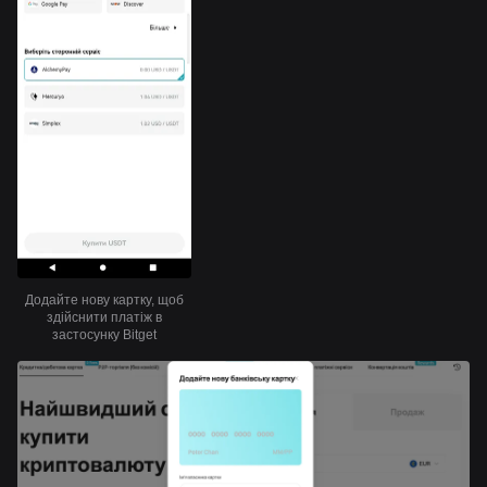
Додайте нову картку, щоб
здійснити платіж в
застосунку Bitget