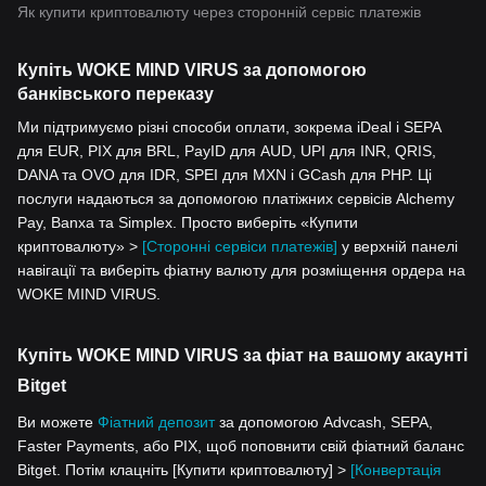
Як купити криптовалюту через сторонній сервіс платежів
Купіть WOKE MIND VIRUS за допомогою
банківського переказу
Ми підтримуємо різні способи оплати, зокрема iDeal і SEPA
для EUR, PIX для BRL, PayID для AUD, UPI для INR, QRIS,
DANA та OVO для IDR, SPEI для MXN і GCash для PHP. Ці
послуги надаються за допомогою платіжних сервісів Alchemy
Pay, Banxa та Simplex. Просто виберіть «Купити
криптовалюту» >
[Сторонні сервіси платежів]
у верхній панелі
навігації та виберіть фіатну валюту для розміщення ордера на
WOKE MIND VIRUS.
Купіть WOKE MIND VIRUS за фіат на вашому акаунті
Bitget
Ви можете
Фіатний депозит
за допомогою Advcash, SEPA,
Faster Payments, або PIX, щоб поповнити свій фіатний баланс
Bitget. Потім клацніть [Купити криптовалюту] >
[Конвертація