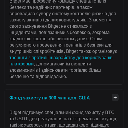
Bitget має професійну команду спеціалістів із
безпеки та надійних партнерів, а також
впровадила сувору систему контролю ризиків для
захисту активів і даних користувачів. З моменту
свого заснування Bitget не стикалася з
інцидентами, пов’язаними з безпекою, зокрема
крадіжкою коштів або витоком даних. Окрім
регулярного проведення тренінгів з безпеки для
внутрішніх співробітників, Bitget також організовує
тренінги з протидії шахрайству для користувачів
платформи
, допомагаючи їм виявляти
зловмисників і здійснювати торгівлю більш
безпечно та відповідально.
Фонд захисту на 300 млн дол. США
Bitget підтримує спеціальний фонд захисту у BTC
та USDT для реагування на екстремальні ситуації,
такі як хакерські атаки, що додатково підвищує