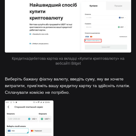
Кредитна/дебетова картка на вкладці «Купити криптовалюту» на
вебсайті Bitget
Виберіть бажану фіатну валюту, введіть суму, яку ви хочете
витратити, привʼяжіть вашу кредитну картку та здійсніть платіж.
Сплачувати комісію не потрібно.