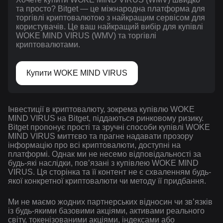
та просто? Bitget — це міжнародна платформа для
торгівлі криптовалютою з найкращим сервісом для
користувачів. Це ваш найкращий вибір для купівлі
WOKE MIND VIRUS (WMV) та торгівлі
криптовалютами.
Купити WOKE MIND VIRUS
Інвестиції в криптовалюту, зокрема купівлю WOKE
MIND VIRUS на Bitget, піддаються ринковому ризику.
Bitget пропонує прості та зручні способи купівлі WOKE
MIND VIRUS миттєво та прагне надавати прозору
інформацію про всі криптовалюти, доступні на
платформі. Однак ми не несемо відповідальності за
будь-які наслідки, повʼязані з купівлею WOKE MIND
VIRUS. Ця сторінка та її контент не є схваленням будь-
якої конкретної криптовалюти чи методу її придбання.
Ми не маємо жодних партнерських відносин чи зв’язків
із будь-якими базовими акціями, активами реального
світу, токенізованими акціями, індексами або