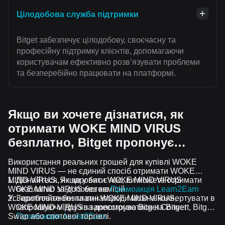
Цілодобова служба підтримки
Bitget забезпечує цілодобову, своєчасну та
професійну підтримку клієнтів, допомагаючи
користувачам ефективно розвʼязувати проблеми
та безперебійно працювати на платформі.
Якщо ви хочете дізнатися, як
отримати WOKE MIND VIRUS
безплатно, Bitget пропонує…
Використання реальних грошей для купівлі WOKE
MIND VIRUS — не єдиний спосіб отримати WOKE
MIND VIRUS. Якщо у вас є час, ви можете отримати
Дізнайтеся, як заробити WOKE MIND VIRUS
WOKE MIND VIRUS без комісій.
безплатно за допомогою
Промоакція Learn2Earn
Усі криптовалюти та винагороди можна конвертувати в
Заробляйте безплатні WOKE MIND VIRUS,
WOKE MIND VIRUS за допомогою Bitget Convert, Bitget
запрошуючи друзів зареєструватися на Bitget
Swap або спотової торгівлі.
Промоакція Assist2Earn