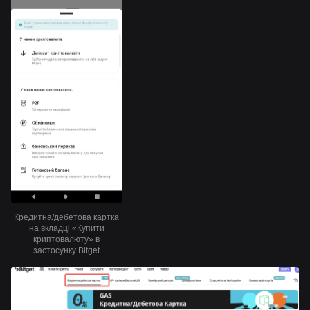
Кредитна/дебетова картка
на вкладці «Купити
криптовалюту» в
застосунку Bitget