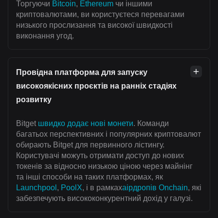
Торгуючи
Bitcoin
,
Ethereum
чи іншими
криптовалютами, ви користуєтеся перевагами
низького прослизання та високої швидкості
виконання угод.
Провідна платформа для запуску
високоякісних проєктів на ранніх стадіях
розвитку
Bitget
швидко додає нові монети
. Команди
багатьох перспективних і популярних криптовалют
обирають Bitget для первинного лістингу.
Користувачі можуть отримати доступ до нових
токенів за відносно низькою ціною через майнінг
та інші способи на таких платформах, як
Launchpool
,
PoolX
, і в рамках
аірдропів Onchain
, які
забезпечують висококонкурентний дохід у галузі.