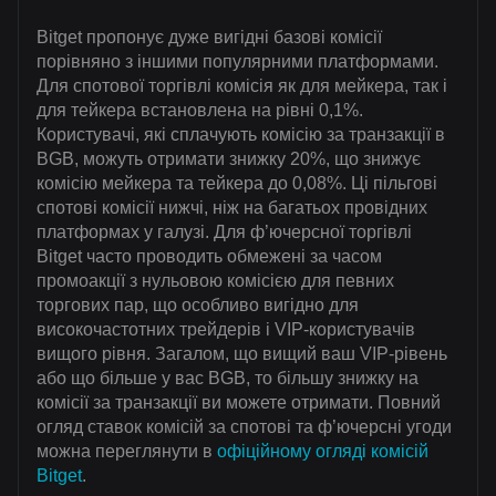
Bitget пропонує дуже вигідні базові комісії
порівняно з іншими популярними платформами.
Для спотової торгівлі комісія як для мейкера, так і
для тейкера встановлена на рівні 0,1%.
Користувачі, які сплачують комісію за транзакції в
BGB, можуть отримати знижку 20%, що знижує
комісію мейкера та тейкера до 0,08%. Ці пільгові
спотові комісії нижчі, ніж на багатьох провідних
платформах у галузі. Для ф’ючерсної торгівлі
Bitget часто проводить обмежені за часом
промоакції з нульовою комісією для певних
торгових пар, що особливо вигідно для
високочастотних трейдерів і VIP-користувачів
вищого рівня. Загалом, що вищий ваш VIP-рівень
або що більше у вас BGB, то більшу знижку на
комісії за транзакції ви можете отримати. Повний
огляд ставок комісій за спотові та ф’ючерсні угоди
можна переглянути в
офіційному огляді комісій
Bitget
.