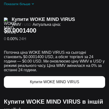
Отримуйте безплатні WOKE MIND VIRUS у вигляді
Показати більше
аірдропів, приєднавшись до
Актуальні челенджі та
промоакції
Купити WOKE MIND VIRUS
WMV
Актуальна ціна:
/
USD
$0.0001400
0
0.00%
24H
Поточна ціна WOKE MIND VIRUS на сьогодні
становить $0.0001400 USD, а обсяг торгівлі за 24
години — $0.00 USD. Ми оновлюємо ціну WMV в USD у
режимі реального часу. Ціна WMV змінилася на 0% за
останні 24 години.
Купити WOKE MIND VIRUS
Купити WOKE MIND VIRUS в іншій