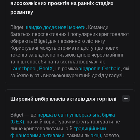
високоякісних проєктів на ранніх стадіях
розвитку
Bitget
швидко додає нові монети
. Команди
багатьох перспективних і популярних криптовалют
обирають Bitget для первинного лістингу.
Користувачі можуть отримати доступ до нових
токенів за відносно низькою ціною через майнінг
та інші способи на таких платформах, як
Launchpool
,
PoolX
, і в рамках
аірдропів Onchain
, які
забезпечують висококонкурентний дохід у галузі.
Широкий вибір класів активів для торгівлі
Bitget — це
перша в світі універсальна біржа
(UEX)
, на якій користувачі можуть торгувати не
лише криптовалютами, а й
традиційними
фінансовими активами
, такими як
акції
, золото,