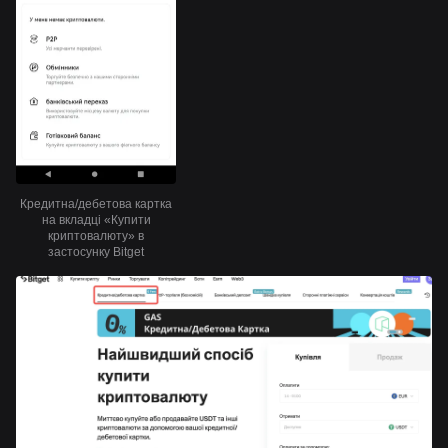
Кредитна/дебетова картка
на вкладці «Купити
криптовалюту» в
застосунку Bitget