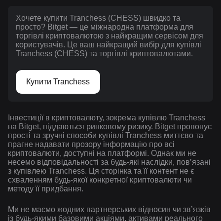
Хочете купити Tranchess (CHESS) швидко та
просто? Bitget — це міжнародна платформа для
торгівлі криптовалютою з найкращим сервісом для
користувачів. Це ваш найкращий вибір для купівлі
Tranchess (CHESS) та торгівлі криптовалютами.
Купити Tranchess
Інвестиції в криптовалюту, зокрема купівлю Tranchess
на Bitget, піддаються ринковому ризику. Bitget пропонує
прості та зручні способи купівлі Tranchess миттєво та
прагне надавати прозору інформацію про всі
криптовалюти, доступні на платформі. Однак ми не
несемо відповідальності за будь-які наслідки, повʼязані
з купівлею Tranchess. Ця сторінка та її контент не є
схваленням будь-якої конкретної криптовалюти чи
методу її придбання.
Ми не маємо жодних партнерських відносин чи зв’язків
із будь-якими базовими акціями, активами реального