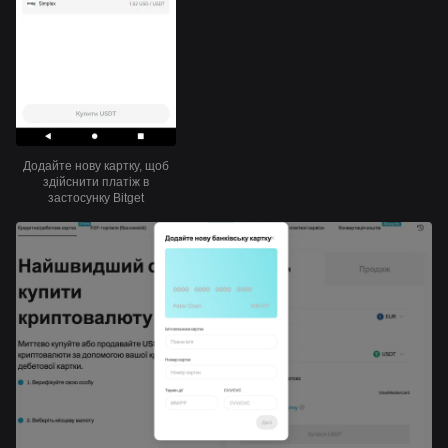
Додайте нову картку, щоб
здійснити платіж в
застосунку Bitget