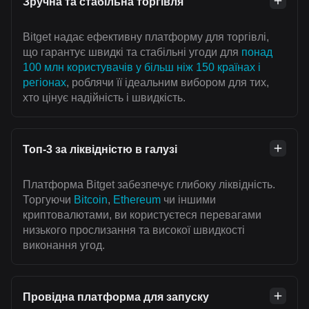
Зручна та стабільна торгівля
Bitget надає ефективну платформу для торгівлі,
що гарантує швидкі та стабільні угоди для
понад
100 млн користувачів у більш ніж 150 країнах і
регіонах
, роблячи її ідеальним вибором для тих,
хто цінує надійність і швидкість.
Топ-3 за ліквідністю в галузі
Платформа Bitget забезпечує глибоку ліквідність.
Торгуючи
Bitcoin
,
Ethereum
чи іншими
криптовалютами, ви користуєтеся перевагами
низького прослизання та високої швидкості
виконання угод.
Провідна платформа для запуску