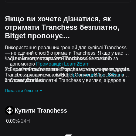
Якщо ви хочете дізнатися, як
отримати Tranchess безплатно,
Bitget пропонує…
Використання реальних грошей для купівлі Tranchess
— не єдиний спосіб отримати Tranchess. Якщо у вас є
час, ви можете отримати Tranchess без комісій.
Дізнайтеся, як заробити Tranchess безплатно за
допомогою
Промоакція Learn2Earn
Усі криптовалюти та винагороди можна конвертувати в
Заробляйте безплатні Tranchess, запрошуючи друзів
Tranchess за допомогою Bitget Convert, Bitget Swap або
зареєструватися на Bitget
Промоакція Assist2Earn
спотової торгівлі.
Отримуйте безплатні Tranchess у вигляді аірдропів,
приєднавшись до
Актуальні челенджі та промоакції
Показати більше
Купити Tranchess
0.00%
24H