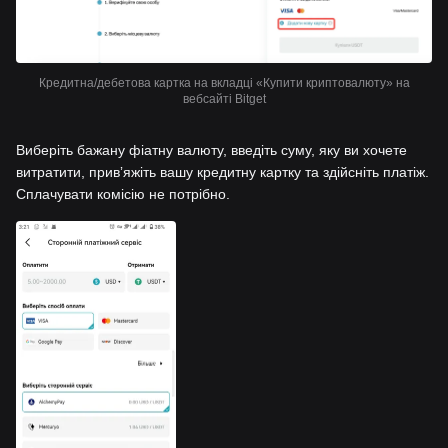
Кредитна/дебетова картка на вкладці «Купити криптовалюту» на
вебсайті Bitget
Виберіть бажану фіатну валюту, введіть суму, яку ви хочете
витратити, привʼяжіть вашу кредитну картку та здійсніть платіж.
Сплачувати комісію не потрібно.