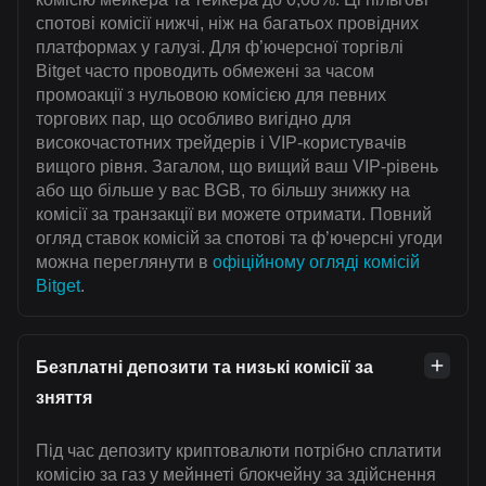
спотові комісії нижчі, ніж на багатьох провідних
платформах у галузі. Для ф’ючерсної торгівлі
Bitget часто проводить обмежені за часом
промоакції з нульовою комісією для певних
торгових пар, що особливо вигідно для
високочастотних трейдерів і VIP-користувачів
вищого рівня. Загалом, що вищий ваш VIP-рівень
або що більше у вас BGB, то більшу знижку на
комісії за транзакції ви можете отримати. Повний
огляд ставок комісій за спотові та ф’ючерсні угоди
можна переглянути в
офіційному огляді комісій
Bitget
.
Безплатні депозити та низькі комісії за
зняття
Під час депозиту криптовалюти потрібно сплатити
комісію за газ у мейннеті блокчейну за здійснення