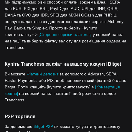
Ми підтримуємо різні способи оплати, зокрема iDeal і SEPA
для EUR, PIX для BRL, PayID для AUD, UPI для INR, QRIS,
DANA та OVO для IDR, SPEI для MXN і GCash для PHP. Ці
послуги надаються за допомогою платіжних сервісів Alchemy
Pay, Banxa та Simplex. Просто виберіть «Купити
криптовалюту» >
[Сторонні сервіси платежів]
у верхній панелі
навігації та виберіть фіатну валюту для розміщення ордера на
Tranchess.
Купіть Tranchess за фіат на вашому акаунті Bitget
Ви можете
Фіатний депозит
за допомогою Advcash, SEPA,
Faster Payments, або PIX, щоб поповнити свій фіатний баланс
Bitget. Потім клацніть [Купити криптовалюту] >
[Конвертація
коштів]
на верхній панелі навігації, щоб розмістити ордер
Tranchess.
P2P-торгівля
За допомогою
Bitget P2P
ви можете купувати криптовалюту