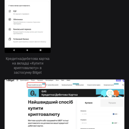
Кредитна/дебетова картка
на вкладці «Купити
криптовалюту» в
застосунку Bitget