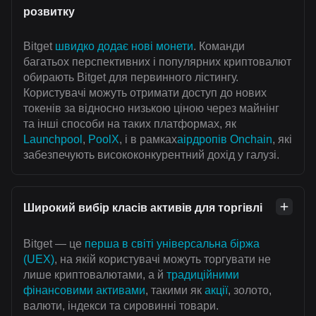
розвитку
Bitget
швидко додає нові монети
. Команди
багатьох перспективних і популярних криптовалют
обирають Bitget для первинного лістингу.
Користувачі можуть отримати доступ до нових
токенів за відносно низькою ціною через майнінг
та інші способи на таких платформах, як
Launchpool
,
PoolX
, і в рамках
аірдропів Onchain
, які
забезпечують висококонкурентний дохід у галузі.
Широкий вибір класів активів для торгівлі
Bitget — це
перша в світі універсальна біржа
(UEX)
, на якій користувачі можуть торгувати не
лише криптовалютами, а й
традиційними
фінансовими активами
, такими як
акції
, золото,
валюти, індекси та сировинні товари.