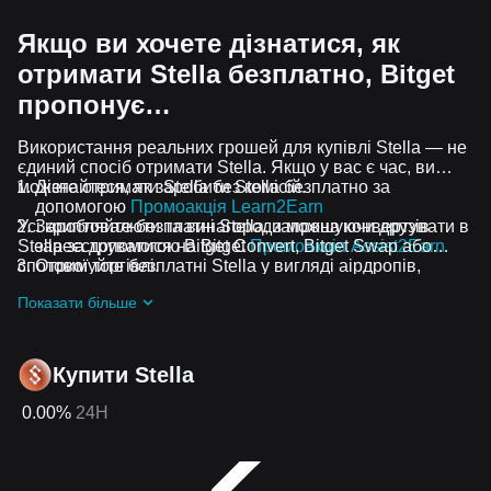
Якщо ви хочете дізнатися, як
отримати Stella безплатно, Bitget
пропонує…
Використання реальних грошей для купівлі Stella — не
єдиний спосіб отримати Stella. Якщо у вас є час, ви
можете отримати Stella без комісій.
Дізнайтеся, як заробити Stella безплатно за
допомогою
Промоакція Learn2Earn
Усі криптовалюти та винагороди можна конвертувати в
Заробляйте безплатні Stella, запрошуючи друзів
Stella за допомогою Bitget Convert, Bitget Swap або
зареєструватися на Bitget
Промоакція Assist2Earn
спотової торгівлі.
Отримуйте безплатні Stella у вигляді аірдропів,
приєднавшись до
Актуальні челенджі та промоакції
Показати більше
Купити Stella
0.00%
24H