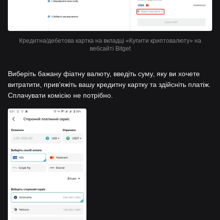
Кредитна/дебетова картка на вкладці «Купити криптовалюту» на
вебсайті Bitget
Виберіть бажану фіатну валюту, введіть суму, яку ви хочете
витратити, привʼяжіть вашу кредитну картку та здійсніть платіж.
Сплачувати комісію не потрібно.