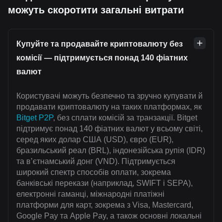
можуть скоротити загальні витрати
Купуйте та продавайте криптовалюту без
комісії — підтримується понад 140 фіатних
валют
Користувачі можуть безпечно та зручно купувати й
продавати криптовалюту на таких платформах, як
Bitget P2P
, без сплати комісій за транзакції. Bitget
підтримує понад 140 фіатних валют у всьому світі,
серед яких долар США (USD), євро (EUR),
бразильський реал (BRL), індонезійська рупія (IDR)
та в’єтнамський донг (VND). Підтримується
широкий спектр способів оплати, зокрема
банківські перекази (наприклад, SWIFT і SEPA),
електронні гаманці, міжнародні платіжні
платформи для карт, зокрема з Visa, Mastercard,
Google Pay та Apple Pay, а також основні локальні