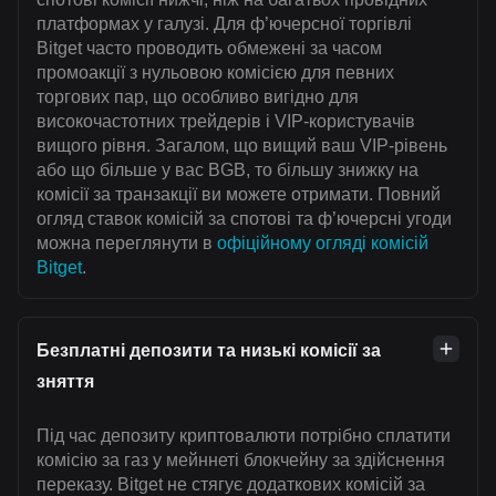
платформах у галузі. Для ф’ючерсної торгівлі
Bitget часто проводить обмежені за часом
промоакції з нульовою комісією для певних
торгових пар, що особливо вигідно для
високочастотних трейдерів і VIP-користувачів
вищого рівня. Загалом, що вищий ваш VIP-рівень
або що більше у вас BGB, то більшу знижку на
комісії за транзакції ви можете отримати. Повний
огляд ставок комісій за спотові та ф’ючерсні угоди
можна переглянути в
офіційному огляді комісій
Bitget
.
Безплатні депозити та низькі комісії за
зняття
Під час депозиту криптовалюти потрібно сплатити
комісію за газ у мейннеті блокчейну за здійснення
переказу. Bitget не стягує додаткових комісій за