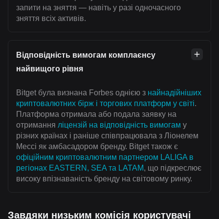
запити на зняття — навіть у разі одночасного
зняття всіх активів.
Відповідність вимогам комплаєнсу
найвищого рівня
Bitget була визнана Forbes однією з
найнадійніших
криптовалютних бірж і торгових платформ у світі
.
Платформа отримала або подала заявку на
отримання
ліцензій на відповідність вимогам
у
різних країнах і раніше співпрацювала з Ліонелем
Мессі як амбасадором бренду. Bitget також є
офіційним криптовалютним партнером LALIGA в
регіонах EASTERN, SEA та LATAM
, що підкреслює
високу впізнаваність бренду на світовому ринку.
Завдяки низьким комісія користувачі