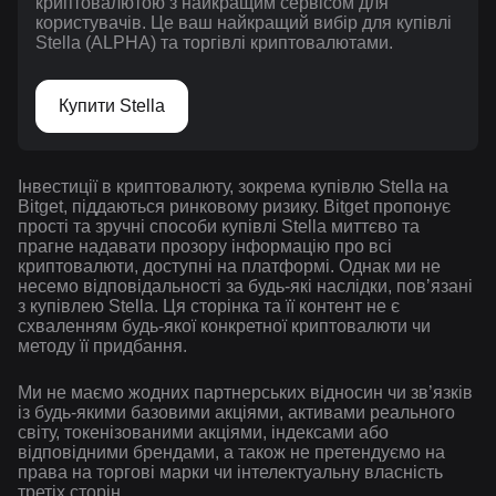
криптовалютою з найкращим сервісом для
користувачів. Це ваш найкращий вибір для купівлі
Stella (ALPHA) та торгівлі криптовалютами.
Купити Stella
Інвестиції в криптовалюту, зокрема купівлю Stella на
Bitget, піддаються ринковому ризику. Bitget пропонує
прості та зручні способи купівлі Stella миттєво та
прагне надавати прозору інформацію про всі
криптовалюти, доступні на платформі. Однак ми не
несемо відповідальності за будь-які наслідки, повʼязані
з купівлею Stella. Ця сторінка та її контент не є
схваленням будь-якої конкретної криптовалюти чи
методу її придбання.
Ми не маємо жодних партнерських відносин чи зв’язків
із будь-якими базовими акціями, активами реального
світу, токенізованими акціями, індексами або
відповідними брендами, а також не претендуємо на
права на торгові марки чи інтелектуальну власність
третіх сторін.