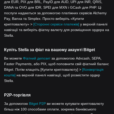
для EUR, PIX для BRL, PayID для AUD, UPI для INR, QRIS,
DANA та OVO для IDR, SPEI для MXN і GCash для PHP. Ці
послуги надаються за допомогою платіжних сервісів Alchemy
Pay, Banxa та Simplex. Просто виберіть «Купити
криптовалюту» >
[Сторонні сервіси платежів]
у верхній панелі
навігації та виберіть фіатну валюту для розміщення ордера на
Stella.
Купіть Stella за фіат на вашому акаунті Bitget
Ви можете
Фіатний депозит
за допомогою Advcash, SEPA,
Faster Payments, або PIX, щоб поповнити свій фіатний баланс
Bitget. Потім клацніть [Купити криптовалюту] >
[Конвертація
коштів]
на верхній панелі навігації, щоб розмістити ордер
Stella.
P2P-торгівля
За допомогою
Bitget P2P
ви можете купувати криптовалюту
більш ніж 100 способами оплати, зокрема банківського