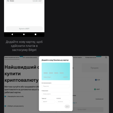
Додайте нову картку, щоб
здійснити платіж в
застосунку Bitget