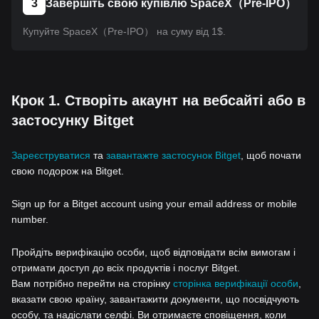
3
Завершіть свою купівлю SpaceX（Pre-IPO）
Купуйте SpaceX（Pre-IPO） на суму від 1$.
Крок 1. Створіть акаунт на вебсайті або в
застосунку Bitget
Зареєструватися
та
завантажте застосунок Bitget
, щоб почати
свою подорож на Bitget.
Sign up for a Bitget account using your email address or mobile
number.
Пройдіть верифікацію особи, щоб відповідати всім вимогам і
отримати доступ до всіх продуктів і послуг Bitget.
Вам потрібно перейти на сторінку
сторінка верифікації особи
,
вказати свою країну, завантажити документи, що посвідчують
особу, та надіслати селфі. Ви отримаєте сповіщення, коли