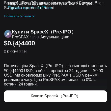
SpaceX（Pre-IPO） за допомогою Bitget Convert, Bitget
запрошуючи друзів зареєструватися на Bitget
Swap або спотової торгівлі.
Промоакція Assist2Earn
Отримуйте безплатні SpaceX（Pre-IPO） у вигляді
Показати більше
аірдропів, приєднавшись до
Актуальні челенджі та
промоакції
Купити SpaceX（Pre-IPO）
PreSPAX
Актуальна ціна:
/
USD
$0.{4}4400
0
0.00%
24H
Поточна ціна SpaceX（Pre-IPO） на сьогодні становить
$0.{​4}4400 USD, а обсяг торгівлі за 24 години — $0.00
USD. Ми оновлюємо ціну PreSPAX в USD у режимі
реального часу. Ціна PreSPAX змінилася на 0% за
останні 24 години.
Купити SpaceX（Pre-IPO）