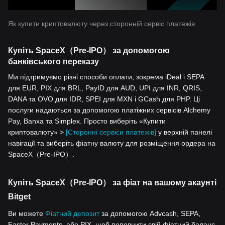
Як купити криптовалюту через сторонній сервіс платежів
Купіть SpaceX（Pre-IPO） за допомогою
банківського переказу
Ми підтримуємо різні способи оплати, зокрема iDeal і SEPA
для EUR, PIX для BRL, PayID для AUD, UPI для INR, QRIS,
DANA та OVO для IDR, SPEI для MXN і GCash для PHP. Ці
послуги надаються за допомогою платіжних сервісів Alchemy
Pay, Banxa та Simplex. Просто виберіть «Купити
криптовалюту» >
[Сторонні сервіси платежів]
у верхній панелі
навігації та виберіть фіатну валюту для розміщення ордера на
SpaceX（Pre-IPO）.
Купіть SpaceX（Pre-IPO） за фіат на вашому акаунті
Bitget
Ви можете
Фіатний депозит
за допомогою Advcash, SEPA,
Faster Payments, або PIX, щоб поповнити свій фіатний баланс