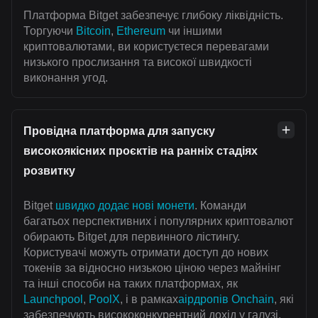
Платформа Bitget забезпечує глибоку ліквідність.
Торгуючи
Bitcoin
,
Ethereum
чи іншими
криптовалютами, ви користуєтеся перевагами
низького прослизання та високої швидкості
виконання угод.
Провідна платформа для запуску
високоякісних проєктів на ранніх стадіях
розвитку
Bitget
швидко додає нові монети
. Команди
багатьох перспективних і популярних криптовалют
обирають Bitget для первинного лістингу.
Користувачі можуть отримати доступ до нових
токенів за відносно низькою ціною через майнінг
та інші способи на таких платформах, як
Launchpool
,
PoolX
, і в рамках
аірдропів Onchain
, які
забезпечують висококонкурентний дохід у галузі.