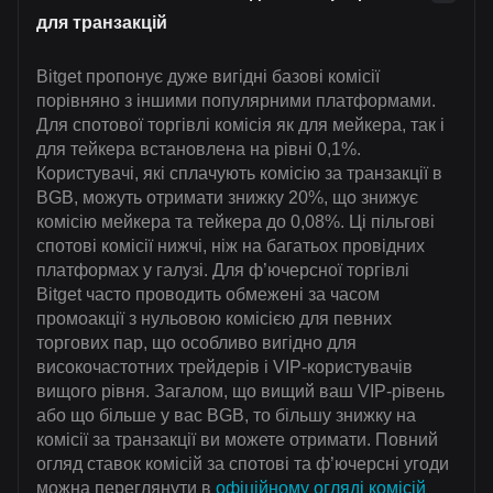
для транзакцій
Bitget пропонує дуже вигідні базові комісії
порівняно з іншими популярними платформами.
Для спотової торгівлі комісія як для мейкера, так і
для тейкера встановлена на рівні 0,1%.
Користувачі, які сплачують комісію за транзакції в
BGB, можуть отримати знижку 20%, що знижує
комісію мейкера та тейкера до 0,08%. Ці пільгові
спотові комісії нижчі, ніж на багатьох провідних
платформах у галузі. Для ф’ючерсної торгівлі
Bitget часто проводить обмежені за часом
промоакції з нульовою комісією для певних
торгових пар, що особливо вигідно для
високочастотних трейдерів і VIP-користувачів
вищого рівня. Загалом, що вищий ваш VIP-рівень
або що більше у вас BGB, то більшу знижку на
комісії за транзакції ви можете отримати. Повний
огляд ставок комісій за спотові та ф’ючерсні угоди
можна переглянути в
офіційному огляді комісій