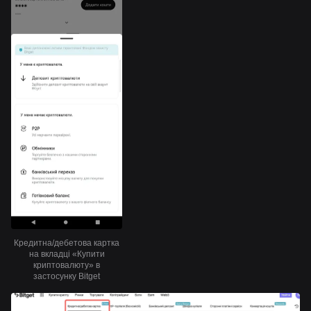
Кредитна/дебетова картка
на вкладці «Купити
криптовалюту» в
застосунку Bitget