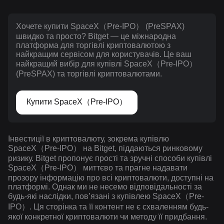
Хочете купити SpaceX（Pre-IPO） (PreSPAX)
швидко та просто? Bitget — це міжнародна
платформа для торгівлі криптовалютою з
найкращим сервісом для користувачів. Це ваш
найкращий вибір для купівлі SpaceX（Pre-IPO）
(PreSPAX) та торгівлі криптовалютами.
Купити SpaceX（Pre-IPO）
Інвестиції в криптовалюту, зокрема купівлю
SpaceX（Pre-IPO） на Bitget, піддаються ринковому
ризику. Bitget пропонує прості та зручні способи купівлі
SpaceX（Pre-IPO） миттєво та прагне надавати
прозору інформацію про всі криптовалюти, доступні на
платформі. Однак ми не несемо відповідальності за
будь-які наслідки, повʼязані з купівлею SpaceX（Pre-
IPO）. Ця сторінка та її контент не є схваленням будь-
якої конкретної криптовалюти чи методу її придбання.