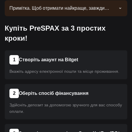
Примітка. Щоб отримати найкраще, завжди
потрібен час. Ця монета ще не пройшла лістинг.
Слідкуйте за нашими оголошеннями. Щойно
Купіть PreSPAX за 3 простих
вона стане доступною на Bitget, ви зможете
придбати його за допомогою нашого посібника.
кроки!
Для всіх криптовалют на Bitget застосовується
один і той самий посібник.
1
Створіть акаунт на Bitget
Вкажіть адресу електронної пошти та місце проживання.
2
Оберіть спосіб фінансування
Здійсніть депозит за допомогою зручного для вас способу
оплати.