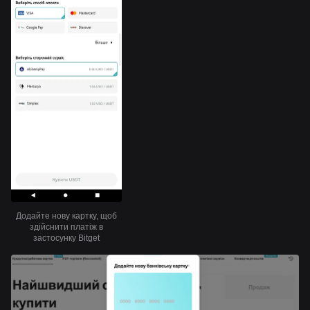
Додайте нову картку, щоб
здійснити платіж в
застосунку Bitget