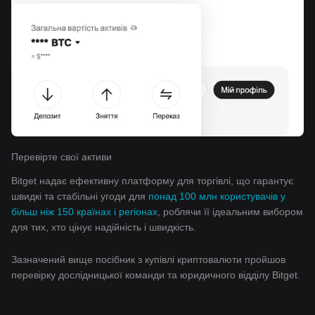
Перевірте свої активи
Bitget надає ефективну платформу для торгівлі, що гарантує
швидкі та стабільні угоди для
понад 100 млн користувачів у
більш ніж 150 країнах і регіонах
, роблячи її ідеальним вибором
для тих, хто цінує надійність і швидкість.
Зазначений вище посібник з купівлі криптовалюти пройшов
перевірку дослідницької команди та юридичного відділу Bitget.