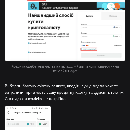
Кредитна/дебетова картка на вкладці «Купити криптовалюту» на
вебсайті Bitget
Виберіть бажану фіатну валюту, введіть суму, яку ви хочете
витратити, привʼяжіть вашу кредитну картку та здійсніть платіж.
Сплачувати комісію не потрібно.