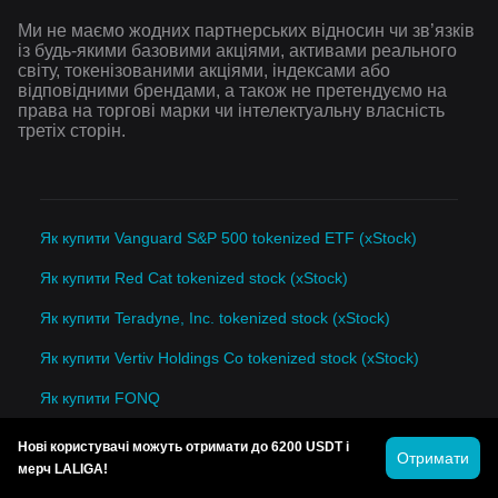
Ми не маємо жодних партнерських відносин чи зв’язків
із будь-якими базовими акціями, активами реального
світу, токенізованими акціями, індексами або
відповідними брендами, а також не претендуємо на
права на торгові марки чи інтелектуальну власність
третіх сторін.
Як купити Vanguard S&P 500 tokenized ETF (xStock)
Як купити Red Cat tokenized stock (xStock)
Як купити Teradyne, Inc. tokenized stock (xStock)
Як купити Vertiv Holdings Co tokenized stock (xStock)
Як купити FONQ
Як купити Catecoin (cate.life)
Нові користувачі можуть отримати до 6200 USDT і
Отримати
мерч LALIGA!
Як купити Direxion Daily 20+ Year Treasury Bull 3X Shares (Derivatives)