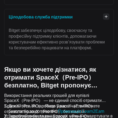
Цілодобова служба підтримки
Bitget забезпечує цілодобову, своєчасну та
професійну підтримку клієнтів, допомагаючи
користувачам ефективно розвʼязувати проблеми
та безперебійно працювати на платформі.
Якщо ви хочете дізнатися, як
отримати SpaceX（Pre-IPO）
безплатно, Bitget пропонує…
Використання реальних грошей для купівлі
SpaceX（Pre-IPO） — не єдиний спосіб отримати
SpaceX（Pre-IPO）. Якщо у вас є час, ви можете
Дізнайтеся, як заробити SpaceX（Pre-IPO）
безплатно за допомогою
Промоакція Learn2Earn
отримати SpaceX（Pre-IPO） без комісій.
Усі криптовалюти та винагороди можна конвертувати в
Заробляйте безплатні SpaceX（Pre-IPO）,