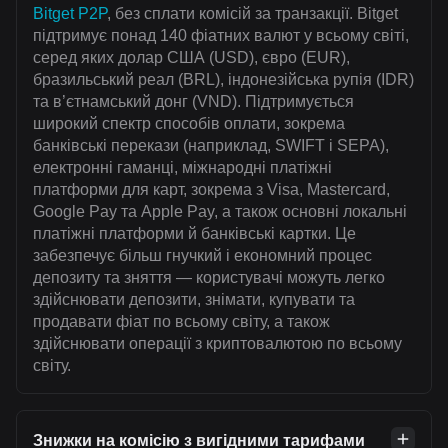
Bitget P2P
, без сплати комісій за транзакції. Bitget
підтримує понад 140 фіатних валют у всьому світі,
серед яких долар США (USD), євро (EUR),
бразильський реал (BRL), індонезійська рупія (IDR)
та в’єтнамський донг (VND). Підтримується
широкий спектр способів оплати, зокрема
банківські перекази (наприклад, SWIFT і SEPA),
електронні гаманці, міжнародні платіжні
платформи для карт, зокрема з Visa, Mastercard,
Google Pay та Apple Pay, а також основні локальні
платіжні платформи й банківські картки. Це
забезпечує більш гнучкий і економний процес
депозиту та зняття — користувачі можуть легко
здійснювати депозити, знімати, купувати та
продавати фіат по всьому світу, а також
здійснювати операції з криптовалютою по всьому
світу.
Знижки на комісію з вигідними тарифами