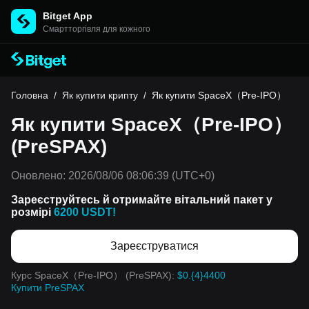
Bitget App
Cмартторгівля для кожного
Головна
/
Як купити крипту
/
Як купити SpaceX（Pre-IPO）
Як купити SpaceX（Pre-IPO）
(PreSPAX)
Оновлено:
2026/08/06 08:06:39
(UTC+0)
Зареєструйтесь й отримайте вітальний пакет у
розмірі
6200 USDT!
Зареєструватися
Курс SpaceX（Pre-IPO） (PreSPAX):
$0.{4}4400
Купити PreSPAX