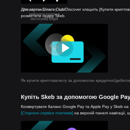
Для картки Diners Club/Discover клацніть [Купити крипто
Додайте нову картку, щоб
здійснити платіж в
розмістити ордер Skeb.
застосунку Bitget
Як купити криптовалюту за допомогою кредитної/дебетов
Купіть Skeb за допомогою Google Pay
Конвертувати баланс Google Pay та Apple Pay у Skeb на B
[Сторонні сервіси платежів]
на верхній панелі навігації,