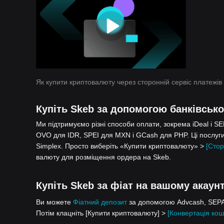
Як купити криптовалюту через сторонній сервіс платежів
Купіть Skeb за допомогою банківсько
Ми підтримуємо різні способи оплати, зокрема iDeal і S
OVO для IDR, SPEI для MXN і GCash для PHP. Ці послуги
Simplex. Просто виберіть «Купити криптовалюту» >
[Стор
валюту для розміщення ордера на Skeb.
Купіть Skeb за фіат на вашому акаунті
Ви можете
Фіатний депозит
за допомогою Advcash, SEPA,
Потім клацніть [Купити криптовалюту] >
[Конвертація кош