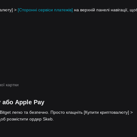
валюту] >
[Сторонні сервіси платежів]
на верхній панелі навігації, що
ої картки
 або Apple Pay
itget легко та безпечно. Просто клацніть [Купити криптовалюту] >
 щоб розмістити ордер Skeb.