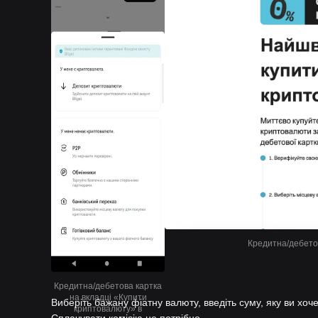
Кредитна/дебетов
Кредитна/дебетова картка
на вкладці «Купити
Виберіть бажану фіатну валюту, введіть суму, яку ви хоче
криптовалюту» в