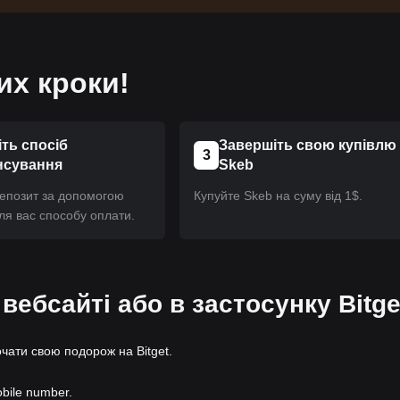
их кроки!
ть спосіб
Завершіть свою купівлю
3
нсування
Skeb
депозит за допомогою
Купуйте Skeb на суму від 1$.
ля вас способу оплати.
 вебсайті або в застосунку Bitge
очати свою подорож на Bitget.
obile number.