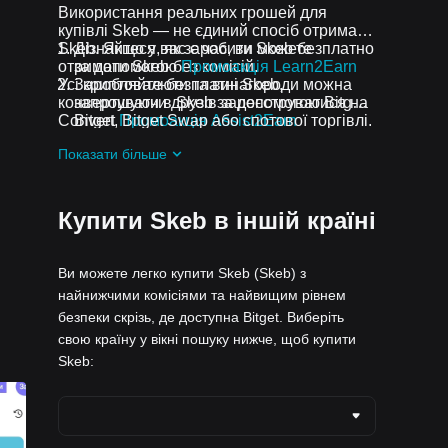
Використання реальних грошей для
купівлі Skeb — не єдиний спосіб отримати
Skeb. Якщо у вас є час, ви можете
Дізнайтеся, як заробити Skeb безплатно
отримати Skeb без комісій.
за допомогою
Промоакція Learn2Earn
Усі криптовалюти та винагороди можна
Заробляйте безплатні Skeb,
конвертувати в Skeb за допомогою Bitget
запрошуючи друзів зареєструватися на
Convert, Bitget Swap або спотової торгівлі.
Bitget
Промоакція Assist2Earn
Отримуйте безплатні Skeb у вигляді
Показати більше
аірдропів, приєднавшись до
Актуальні
челенджі та промоакції
Купити Skeb в іншій країні
Ви можете легко купити Skeb (Skeb) з
найнижчими комісіями та найвищим рівнем
безпеки скрізь, де доступна Bitget. Виберіть
свою країну у вікні пошуку нижче, щоб купити
Skeb: