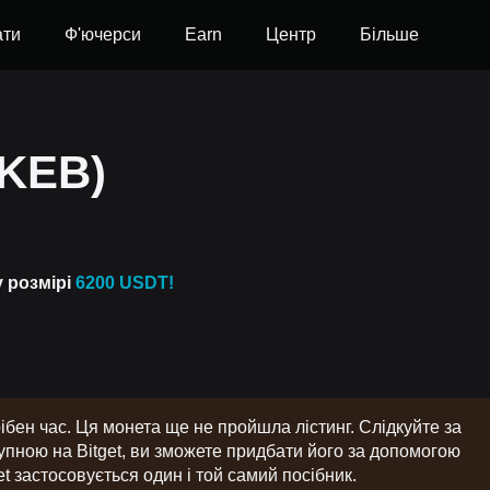
ати
Ф'ючерси
Earn
Центр
Більше
SKEB)
у розмірі
6200 USDT!
бен час. Ця монета ще не пройшла лістинг. Слідкуйте за
ною на Bitget, ви зможете придбати його за допомогою
t застосовується один і той самий посібник.