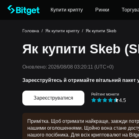
Купити крипту
Ринки
Торгув
Головна
/
Як купити крипту
/
Як купити Skeb
Як купити Skeb (
Оновлено:
2026/08/08 03:20:11
(UTC+0)
Зареєструйтесь й отримайте вітальний пакет 
Рейтинг монети
Зареєструватися
4.5
Примітка. Щоб отримати найкраще, завжди потрі
нашими оголошеннями. Щойно вона стане доступ
нашого посібника. Для всіх криптовалют на Bitge