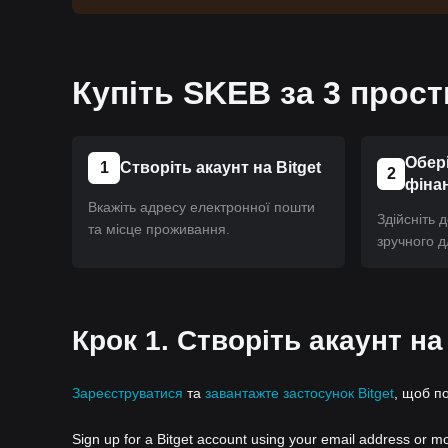
Купіть SKEB за 3 прост
Обері
1
Створіть акаунт на Bitget
2
фіна
Вкажіть адресу електронної пошти
Здійсніть 
та місце проживання.
зручного д
Крок 1. Створіть акаунт на
Зареєструватися
та
завантажте застосунок Bitget
, щоб п
Sign up for a Bitget account using your email address or m