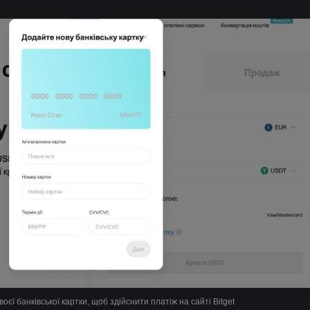
воєї банківської картки, щоб здійснити платіж на сайті Bitget