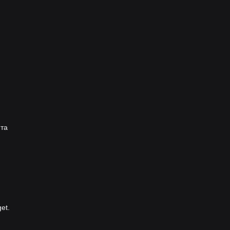
 та
et.