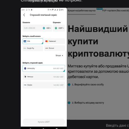
Сплачувати комісію не потрібно.
застосунку Bitget
Введіть дані с