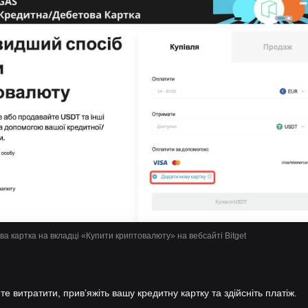
а картка на вкладці «Купити криптовалюту» на вебсайті Bitget
те витратити, привʼяжіть вашу кредитну картку та здійсніть платіж.