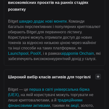
високоякісних проєктів на ранніх стадіях
розвитку
Bitget
швидко додає нові монети
. Команди
багатьох перспективних і популярних криптовалют
обирають Bitget для первинного лістингу.
Користувачі можуть отримати доступ до нових
токенів за відносно низькою ціною через майнінг
та інші способи на таких платформах, як
Launchpool
,
PoolX
, і в рамках
аірдропів Onchain
, які
забезпечують висококонкурентний дохід у галузі.
Широкий вибір класів активів для торгівлі
Bitget — це
перша в світі універсальна біржа
(UEX)
, на якій користувачі можуть торгувати не
лише криптовалютами, а й
традиційними
фінансовими активами
, такими як
акції
, золото,