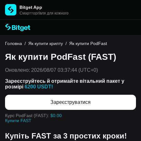
Bitget App
Cмартторгівля для кожного
Головна
/
Як купити крипту
/
Як купити PodFast
Як купити PodFast (FAST)
Оновлено:
2026/08/07 03:37:44
(UTC+0)
Зареєструйтесь й отримайте вітальний пакет у
розмірі
6200 USDT!
Зареєструватися
Курс PodFast (FAST):
$0.00
Купити FAST
Купіть FAST за 3 простих кроки!