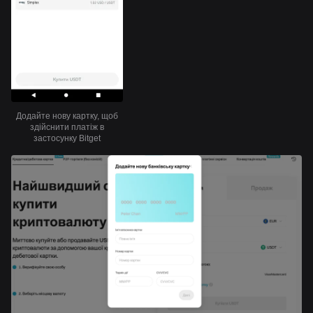
Додайте нову картку, щоб
здійснити платіж в
застосунку Bitget