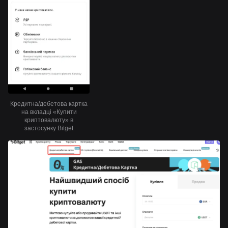
Кредитна/дебетова картка
на вкладці «Купити
криптовалюту» в
застосунку Bitget