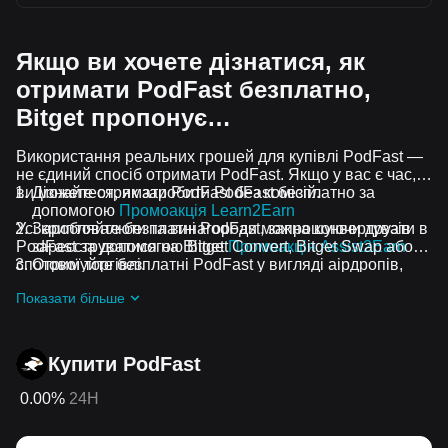
Якщо ви хочете дізнатися, як
отримати PodFast безплатно,
Bitget пропонує…
Використання реальних грошей для купівлі PodFast —
не єдиний спосіб отримати PodFast. Якщо у вас є час,
ви можете отримати PodFast без комісій.
Дізнайтеся, як заробити PodFast безплатно за
допомогою
Промоакція Learn2Earn
Усі криптовалюти та винагороди можна конвертувати в
Заробляйте безплатні PodFast, запрошуючи друзів
PodFast за допомогою Bitget Convert, Bitget Swap або
зареєструватися на Bitget
Промоакція Assist2Earn
спотової торгівлі.
Отримуйте безплатні PodFast у вигляді аірдропів,
приєднавшись до
Актуальні челенджі та промоакції
Показати більше
Купити PodFast
0.00%
24H