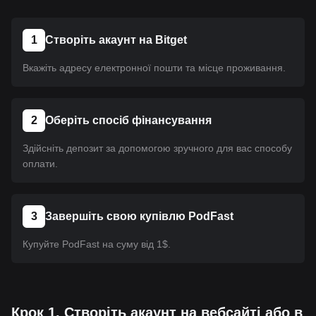
1
Створіть акаунт на Bitget
Вкажіть адресу електронної пошти та місце проживання.
2
Оберіть спосіб фінансування
Здійсніть депозит за допомогою зручного для вас способу
оплати.
3
Завершіть свою купівлю PodFast
Купуйте PodFast на суму від 1$.
Крок 1. Створіть акаунт на вебсайті або в