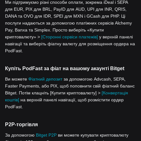
Ми підтримуємо різні способи оплати, зокрема iDeal і SEPA
для EUR, PIX для BRL, PayID для AUD, UPI для INR, QRIS,
DANA та OVO для IDR, SPEI для MXN і GCash для PHP. Ці
послуги надаються за допомогою платіжних сервісів Alchemy
Pay, Banxa та Simplex. Просто виберіть «Купити
криптовалюту» >
[Сторонні сервіси платежів]
у верхній панелі
навігації та виберіть фіатну валюту для розміщення ордера на
PodFast.
Купіть PodFast за фіат на вашому акаунті Bitget
Ви можете
Фіатний депозит
за допомогою Advcash, SEPA,
Faster Payments, або PIX, щоб поповнити свій фіатний баланс
Bitget. Потім клацніть [Купити криптовалюту] >
[Конвертація
коштів]
на верхній панелі навігації, щоб розмістити ордер
PodFast.
P2P-торгівля
За допомогою
Bitget P2P
ви можете купувати криптовалюту