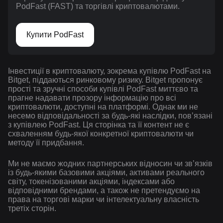
PodFast (FAST) та торгівлі криптовалютами.
Купити PodFast
Інвестиції в криптовалюту, зокрема купівлю PodFast на
Bitget, піддаються ринковому ризику. Bitget пропонує
прості та зручні способи купівлі PodFast миттєво та
прагне надавати прозору інформацію про всі
криптовалюти, доступні на платформі. Однак ми не
несемо відповідальності за будь-які наслідки, повʼязані
з купівлею PodFast. Ця сторінка та її контент не є
схваленням будь-якої конкретної криптовалюти чи
методу її придбання.
Ми не маємо жодних партнерських відносин чи зв’язків
із будь-якими базовими акціями, активами реального
світу, токенізованими акціями, індексами або
відповідними брендами, а також не претендуємо на
права на торгові марки чи інтелектуальну власність
третіх сторін.