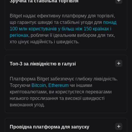
Зручна та стабільна торгівля
Bitget надає ефективну платформу для торгівлі,
що гарантує швидкі та стабільні угоди для
понад
100 млн користувачів у більш ніж 150 країнах і
регіонах
, роблячи її ідеальним вибором для тих,
хто цінує надійність і швидкість.
Топ-3 за ліквідністю в галузі
Платформа Bitget забезпечує глибоку ліквідність.
Торгуючи
Bitcoin
,
Ethereum
чи іншими
криптовалютами, ви користуєтеся перевагами
низького прослизання та високої швидкості
виконання угод.
Провідна платформа для запуску