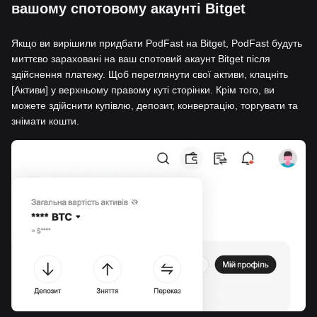
вашому спотовому акаунті Bitget
Якщо ви вирішили придбати PodFast на Bitget, PodFast будуть
миттєво зараховані на ваш спотовий акаунт Bitget після
здійснення платежу. Щоб переглянути свої активи, клацніть
[Активи] у верхньому правому куті сторінки. Крім того, ви
можете здійснити купівлю, депозит, конвертацію, торгувати та
знімати кошти.