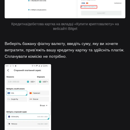
Кредитна/дебетова картка на вкладці «Купити криптовалюту» на
вебсайті Bitget
Виберіть бажану фіатну валюту, введіть суму, яку ви хочете
витратити, привʼяжіть вашу кредитну картку та здійсніть платіж.
Сплачувати комісію не потрібно.