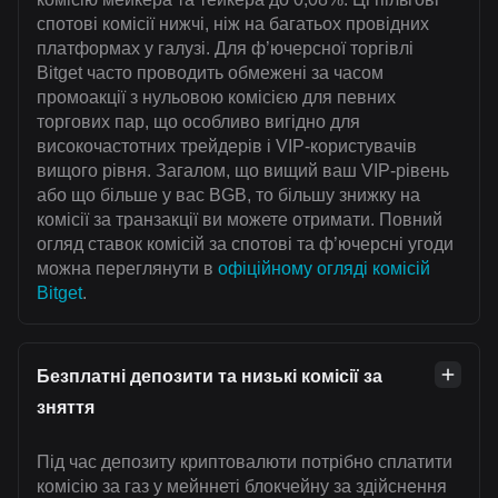
спотові комісії нижчі, ніж на багатьох провідних
платформах у галузі. Для ф’ючерсної торгівлі
Bitget часто проводить обмежені за часом
промоакції з нульовою комісією для певних
торгових пар, що особливо вигідно для
високочастотних трейдерів і VIP-користувачів
вищого рівня. Загалом, що вищий ваш VIP-рівень
або що більше у вас BGB, то більшу знижку на
комісії за транзакції ви можете отримати. Повний
огляд ставок комісій за спотові та ф’ючерсні угоди
можна переглянути в
офіційному огляді комісій
Bitget
.
Безплатні депозити та низькі комісії за
зняття
Під час депозиту криптовалюти потрібно сплатити
комісію за газ у мейннеті блокчейну за здійснення