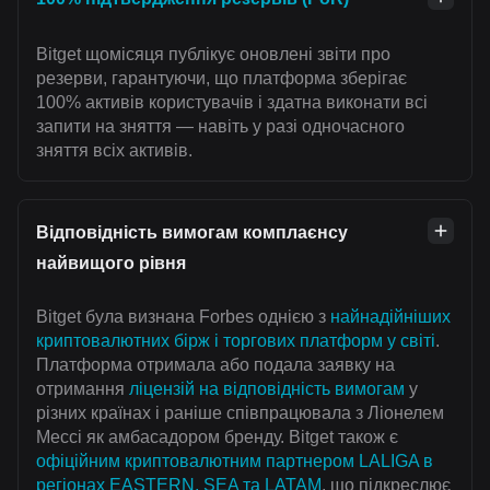
Bitget щомісяця публікує оновлені звіти про
резерви, гарантуючи, що платформа зберігає
100% активів користувачів і здатна виконати всі
запити на зняття — навіть у разі одночасного
зняття всіх активів.
Відповідність вимогам комплаєнсу
найвищого рівня
Bitget була визнана Forbes однією з
найнадійніших
криптовалютних бірж і торгових платформ у світі
.
Платформа отримала або подала заявку на
отримання
ліцензій на відповідність вимогам
у
різних країнах і раніше співпрацювала з Ліонелем
Мессі як амбасадором бренду. Bitget також є
офіційним криптовалютним партнером LALIGA в
регіонах EASTERN, SEA та LATAM
, що підкреслює