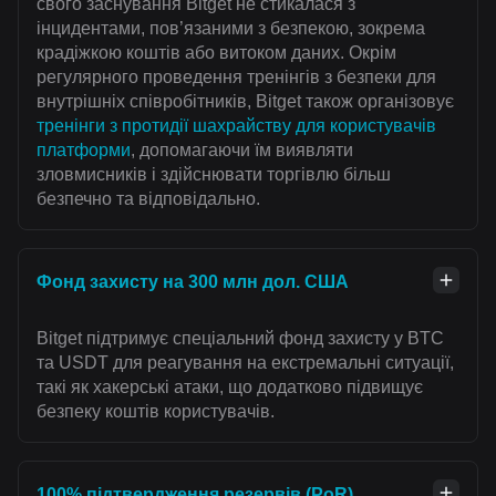
свого заснування Bitget не стикалася з
інцидентами, пов’язаними з безпекою, зокрема
крадіжкою коштів або витоком даних. Окрім
регулярного проведення тренінгів з безпеки для
внутрішніх співробітників, Bitget також організовує
тренінги з протидії шахрайству для користувачів
платформи
, допомагаючи їм виявляти
зловмисників і здійснювати торгівлю більш
безпечно та відповідально.
Фонд захисту на 300 млн дол. США
Bitget підтримує спеціальний фонд захисту у BTC
та USDT для реагування на екстремальні ситуації,
такі як хакерські атаки, що додатково підвищує
безпеку коштів користувачів.
100% підтвердження резервів (PoR)