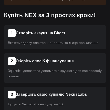
потрібен час. Ця монета ще не пройшла лістинг.
Слідкуйте за нашими оголошеннями. Щойно
Купіть NEX за 3 простих кроки!
вона стане доступною на Bitget, ви зможете
придбати його за допомогою нашого посібника.
Для всіх криптовалют на Bitget застосовується
один і той самий посібник.
1
Створіть акаунт на Bitget
Вкажіть адресу електронної пошти та місце проживання.
2
Оберіть спосіб фінансування
Здійсніть депозит за допомогою зручного для вас способу
оплати.
3
Завершіть свою купівлю NexusLabs
Купуйте NexusLabs на суму від 1$.