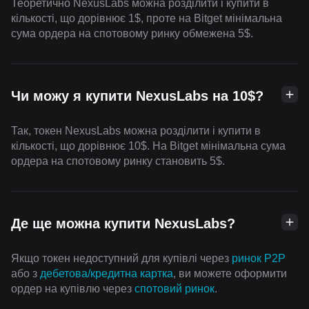
Теоретично NexusLabs можна розділити і купити в
кількості, що дорівнює 1$, проте на Bitget мінімальна
сума ордера на спотовому ринку обмежена 5$.
Чи можу я купити NexusLabs на 10$?
Так, токен NexusLabs можна розділити і купити в
кількості, що дорівнює 10$. На Bitget мінімальна сума
ордера на спотовому ринку становить 5$.
Де ще можна купити NexusLabs?
Якщо токен недоступний для купівлі через
ринок P2P
або з
дебетова/кредитна картка
, ви можете оформити
ордер на купівлю через
спотовий ринок
.