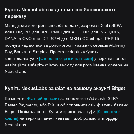
Купіть NexusLabs за допомогою банківського
переказу
Ми підтримуємо різні способи оплати, зокрема iDeal і SEPA
для EUR, PIX для BRL, PayID для AUD, UPI для INR, QRIS,
DANA та OVO для IDR, SPEI для MXN і GCash для PHP. Ці
послуги надаються за допомогою платіжних сервісів Alchemy
Pay, Banxa та Simplex. Просто виберіть «Купити
криптовалюту» >
[Сторонні сервіси платежів]
у верхній панелі
навігації та виберіть фіатну валюту для розміщення ордера на
NexusLabs.
Купіть NexusLabs за фіат на вашому акаунті Bitget
Ви можете
Фіатний депозит
за допомогою Advcash, SEPA,
Faster Payments, або PIX, щоб поповнити свій фіатний баланс
Bitget. Потім клацніть [Купити криптовалюту] >
[Конвертація
коштів]
на верхній панелі навігації, щоб розмістити ордер
NexusLabs.