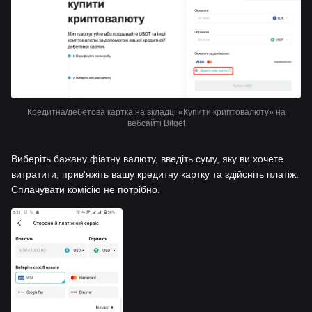
Кредитна/дебетова картка на вкладці «Купити криптовалюту» на
вебсайті Bitget
Виберіть бажану фіатну валюту, введіть суму, яку ви хочете
витратити, привʼяжіть вашу кредитну картку та здійсніть платіж.
Сплачувати комісію не потрібно.