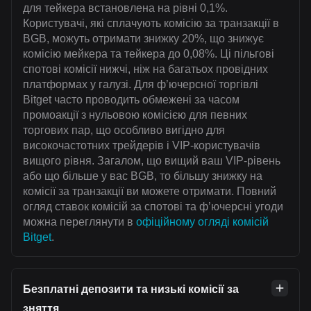
для тейкера встановлена на рівні 0,1%.
Користувачі, які сплачують комісію за транзакції в
BGB, можуть отримати знижку 20%, що знижує
комісію мейкера та тейкера до 0,08%. Ці пільгові
спотові комісії нижчі, ніж на багатьох провідних
платформах у галузі. Для ф’ючерсної торгівлі
Bitget часто проводить обмежені за часом
промоакції з нульовою комісією для певних
торгових пар, що особливо вигідно для
високочастотних трейдерів і VIP-користувачів
вищого рівня. Загалом, що вищий ваш VIP-рівень
або що більше у вас BGB, то більшу знижку на
комісії за транзакції ви можете отримати. Повний
огляд ставок комісій за спотові та ф’ючерсні угоди
можна переглянути в
офіційному огляді комісій
Bitget
.
Безплатні депозити та низькі комісії за
зняття