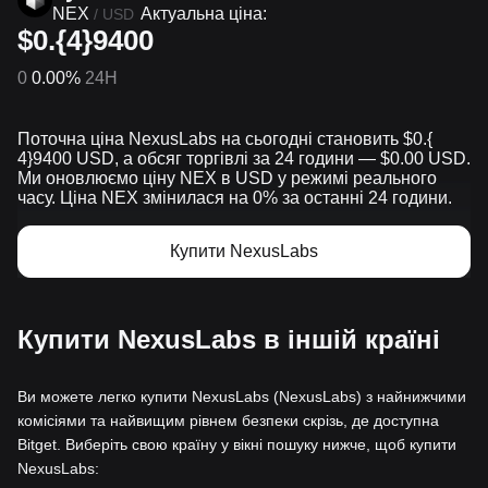
NEX
Актуальна ціна:
/
USD
$0.{4}9400
0
0.00%
24H
Поточна ціна NexusLabs на сьогодні становить $0.{​
4}9400 USD, а обсяг торгівлі за 24 години — $0.00 USD.
Ми оновлюємо ціну NEX в USD у режимі реального
часу. Ціна NEX змінилася на 0% за останні 24 години.
Купити NexusLabs
Купити NexusLabs в іншій країні
Ви можете легко купити NexusLabs (NexusLabs) з найнижчими
комісіями та найвищим рівнем безпеки скрізь, де доступна
Bitget. Виберіть свою країну у вікні пошуку нижче, щоб купити
NexusLabs: