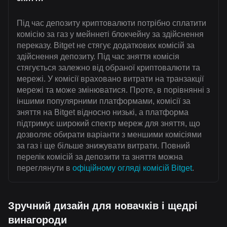
Під час депозиту криптовалюти потрібно сплатити
комісію за газ у мейннеті блокчейну за здійснення
переказу. Bitget не стягує додаткових комісій за
здійснення депозиту. Під час зняття комісія
стягується залежно від обраної криптовалюти та
мережі. У комісії враховано витрати на транзакції
мережі та може змінюватися. Проте, в порівнянні з
іншими популярними платформами, комісії за
зняття на Bitget відносно низькі, а платформа
підтримує широкий спектр мереж для зняття, що
дозволяє обирати варіанти з меншими комісіями
за газ і ще більше знижувати витрати. Повний
перелік комісій за депозити та зняття можна
переглянути в
офіційному огляді комісій Bitget
.
Зручний дизайн для новачків і щедрі
винагороди