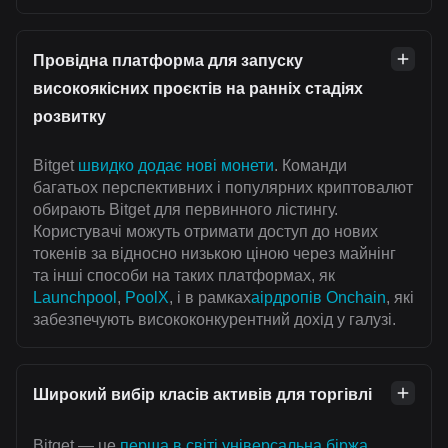
Провідна платформа для запуску
високоякісних проєктів на ранніх стадіях
розвитку
Bitget
швидко додає нові монети
. Команди
багатьох перспективних і популярних криптовалют
обирають Bitget для первинного лістингу.
Користувачі можуть отримати доступ до нових
токенів за відносно низькою ціною через майнінг
та інші способи на таких платформах, як
Launchpool
,
PoolX
, і в рамках
аірдропів Onchain
, які
забезпечують висококонкурентний дохід у галузі.
Широкий вибір класів активів для торгівлі
Bitget — це
перша в світі універсальна біржа