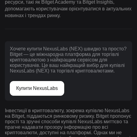
ресурси, такі як Bitget Academy та Bitget Insights,
допомагають користувачам орієнтуватися в актуальних
новинах і трендах ринку.
Хочете купити NexusLabs (NEX) швидко та просто?
Bitget — це міжнародна платформа для торгівлі
криптовалютою з найкращим сервісом для
користувачів. Це ваш найкращий вибір для купівлі
NexusLabs (NEX) та торгівлі криптовалютами.
Купити NexusLabs
Інвестиції в криптовалюту, зокрема купівлю NexusLabs
на Bitget, піддаються ринковому ризику. Bitget пропонує
прості та зручні способи купівлі NexusLabs миттєво та
прагне надавати прозору інформацію про всі
криптовалюти, доступні на платформі. Однак ми не