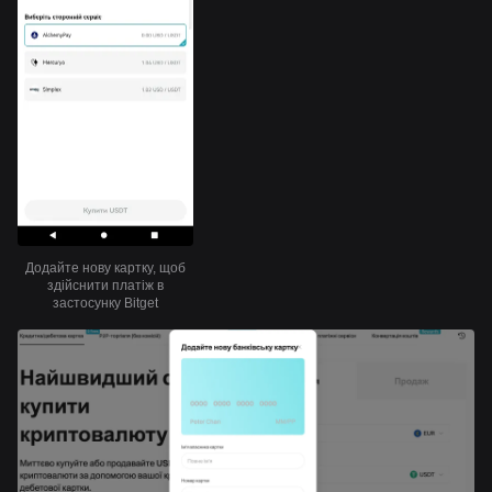
Додайте нову картку, щоб
здійснити платіж в
застосунку Bitget