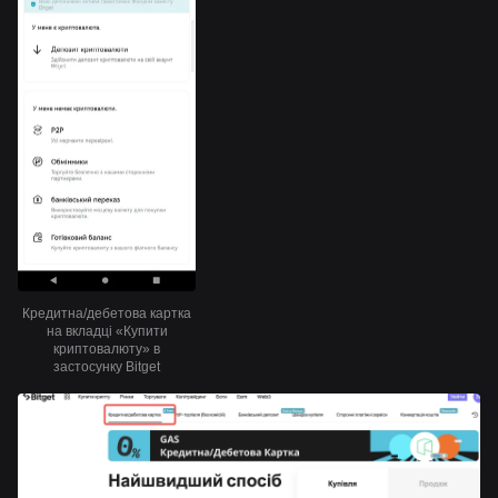
Кредитна/дебетова картка
на вкладці «Купити
криптовалюту» в
застосунку Bitget