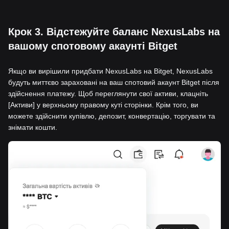
Крок 3. Відстежуйте баланс NexusLabs на
вашому спотовому акаунті Bitget
Якщо ви вирішили придбати NexusLabs на Bitget, NexusLabs
будуть миттєво зараховані на ваш спотовий акаунт Bitget після
здійснення платежу. Щоб переглянути свої активи, клацніть
[Активи] у верхньому правому куті сторінки. Крім того, ви
можете здійснити купівлю, депозит, конвертацію, торгувати та
знімати кошти.