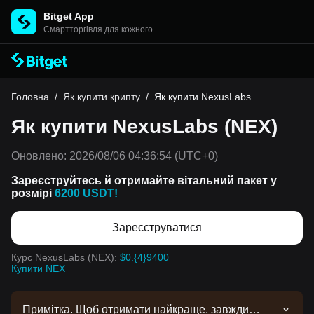
Bitget App
Cмартторгівля для кожного
Головна
/
Як купити крипту
/
Як купити NexusLabs
Як купити NexusLabs (NEX)
Оновлено:
2026/08/06 04:36:54
(UTC+0)
Зареєструйтесь й отримайте вітальний пакет у
розмірі
6200 USDT!
Зареєструватися
Курс NexusLabs (NEX):
$0.{4}9400
Купити NEX
Примітка. Щоб отримати найкраще, завжди