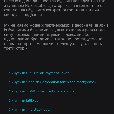
несемо відповідальності за будь-які наслідки, повʼязані
з купівлею NexusLabs. Ця сторінка та її контент не є
схваленням будь-якої конкретної криптовалюти чи
методу її придбання.
Ми не маємо жодних партнерських відносин чи зв’язків
із будь-якими базовими акціями, активами реального
світу, токенізованими акціями, індексами або
відповідними брендами, а також не претендуємо на
права на торгові марки чи інтелектуальну власність
третіх сторін.
Як купити U.S. Dollar Payment Token
Як купити Sandisk Corporation tokenized stock(xstock)
Як купити TSMC tokenized stock(xStock)
Як купити Little John
Як купити The Black Bear