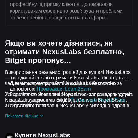
професійну підтримку клієнтів, допомагаючи
користувачам ефективно розвʼязувати проблеми
та безперебійно працювати на платформі.
Якщо ви хочете дізнатися, як
отримати NexusLabs безплатно,
Bitget пропонує…
Використання реальних грошей для купівлі NexusLabs
— не єдиний спосіб отримати NexusLabs. Якщо у вас є
час, ви можете отримати NexusLabs без комісій.
Дізнайтеся, як заробити NexusLabs безплатно за
допомогою
Промоакція Learn2Earn
Усі криптовалюти та винагороди можна конвертувати в
Заробляйте безплатні NexusLabs, запрошуючи друзів
NexusLabs за допомогою Bitget Convert, Bitget Swap
зареєструватися на Bitget
Промоакція Assist2Earn
або спотової торгівлі.
Отримуйте безплатні NexusLabs у вигляді аірдропів,
приєднавшись до
Актуальні челенджі та промоакції
Показати більше
Купити NexusLabs