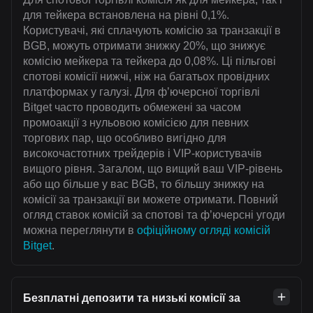
для тейкера встановлена на рівні 0,1%.
Користувачі, які сплачують комісію за транзакції в
BGB, можуть отримати знижку 20%, що знижує
комісію мейкера та тейкера до 0,08%. Ці пільгові
спотові комісії нижчі, ніж на багатьох провідних
платформах у галузі. Для ф’ючерсної торгівлі
Bitget часто проводить обмежені за часом
промоакції з нульовою комісією для певних
торгових пар, що особливо вигідно для
високочастотних трейдерів і VIP-користувачів
вищого рівня. Загалом, що вищий ваш VIP-рівень
або що більше у вас BGB, то більшу знижку на
комісії за транзакції ви можете отримати. Повний
огляд ставок комісій за спотові та ф’ючерсні угоди
можна переглянути в
офіційному огляді комісій
Bitget
.
Безплатні депозити та низькі комісії за