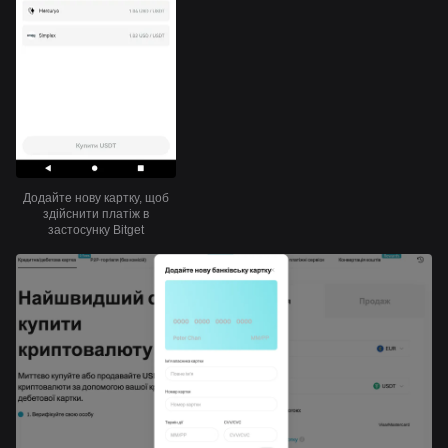
Додайте нову картку, щоб
здійснити платіж в
застосунку Bitget