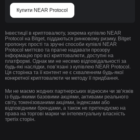
Купити NEAR Protocol
Інвестиції в криптовалюту, зокрема купівлю NEAR
Protocol на Bitget, піддаються ринковому ризику. Bitget
пропонує прості та зручні способи купівлі NEAR
Protocol миттєво та прагне надавати прозору
інформацію про всі криптовалюти, доступні на
платформі. Однак ми не несемо відповідальності за
будь-які наслідки, повʼязані з купівлею NEAR Protocol.
Ця сторінка та її контент не є схваленням будь-якої
конкретної криптовалюти чи методу її придбання.
Ми не маємо жодних партнерських відносин чи зв’язків
із будь-якими базовими акціями, активами реального
світу, токенізованими акціями, індексами або
відповідними брендами, а також не претендуємо на
права на торгові марки чи інтелектуальну власність
третіх сторін.