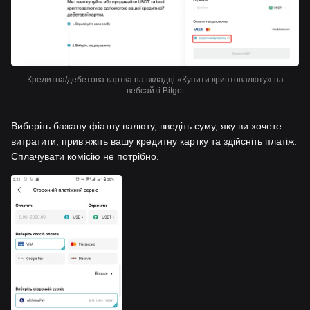
Кредитна/дебетова картка на вкладці «Купити криптовалюту» на
вебсайті Bitget
Виберіть бажану фіатну валюту, введіть суму, яку ви хочете
витратити, привʼяжіть вашу кредитну картку та здійсніть платіж.
Сплачувати комісію не потрібно.