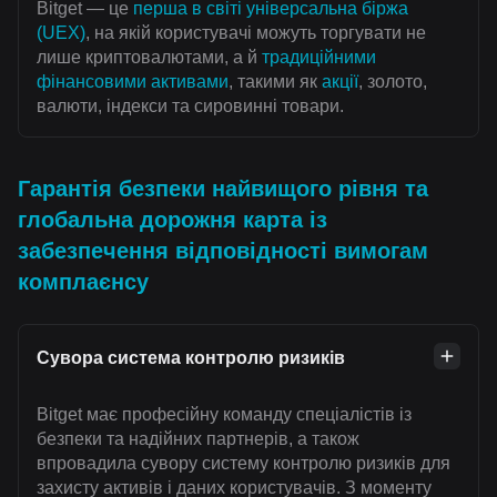
Bitget — це
перша в світі універсальна біржа
(UEX)
, на якій користувачі можуть торгувати не
лише криптовалютами, а й
традиційними
фінансовими активами
, такими як
акції
, золото,
валюти, індекси та сировинні товари.
Гарантія безпеки найвищого рівня та
глобальна дорожня карта із
забезпечення відповідності вимогам
комплаєнсу
Сувора система контролю ризиків
Bitget має професійну команду спеціалістів із
безпеки та надійних партнерів, а також
впровадила сувору систему контролю ризиків для
захисту активів і даних користувачів. З моменту