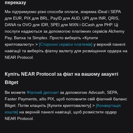
переказу
Ми підтримуємо різні способи оплати, зокрема iDeal і SEPA
для EUR, PIX для BRL, PayID для AUD, UPI для INR, QRIS,
DANA та OVO для IDR, SPEI для MXN і GCash для PHP. Ці
послуги надаються за допомогою платіжних сервісів Alchemy
Pay, Banxa та Simplex. Просто виберіть «Купити
криптовалюту» >
[Сторонні сервіси платежів]
у верхній панелі
навігації та виберіть фіатну валюту для розміщення ордера на
NEAR Protocol.
Купіть NEAR Protocol за фіат на вашому акаунті
Bitget
Ви можете
Фіатний депозит
за допомогою Advcash, SEPA,
Faster Payments, або PIX, щоб поповнити свій фіатний баланс
Bitget. Потім клацніть [Купити криптовалюту] >
[Конвертація
коштів]
на верхній панелі навігації, щоб розмістити ордер
NEAR Protocol.