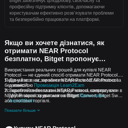
Bitget забезпечує цілодобову, своєчасну та
професійну підтримку клієнтів, допомагаючи
користувачам ефективно розвʼязувати проблеми
та безперебійно працювати на платформі.
Якщо ви хочете дізнатися, як
отримати NEAR Protocol
безплатно, Bitget пропонує…
Використання реальних грошей для купівлі NEAR
Protocol — не єдиний спосіб отримати NEAR Protocol.
Якщо у вас є час, ви можете отримати NEAR Protocol
Дізнайтеся, як заробити NEAR Protocol безплатно за
без комісій.
допомогою
Промоакція Learn2Earn
Усі криптовалюти та винагороди можна конвертувати в
Заробляйте безплатні NEAR Protocol, запрошуючи
NEAR Protocol за допомогою Bitget Convert, Bitget Swap
друзів зареєструватися на Bitget
Промоакція
або спотової торгівлі.
Assist2Earn
Отримуйте безплатні NEAR Protocol у вигляді
Показати більше
аірдропів, приєднавшись до
Актуальні челенджі та
промоакції