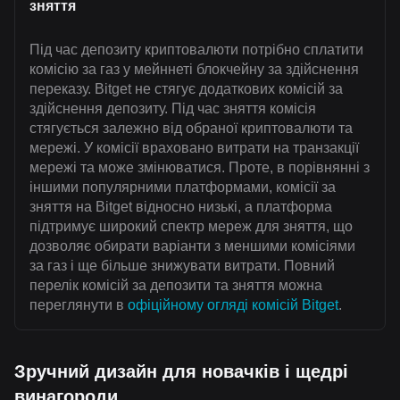
зняття
Під час депозиту криптовалюти потрібно сплатити
комісію за газ у мейннеті блокчейну за здійснення
переказу. Bitget не стягує додаткових комісій за
здійснення депозиту. Під час зняття комісія
стягується залежно від обраної криптовалюти та
мережі. У комісії враховано витрати на транзакції
мережі та може змінюватися. Проте, в порівнянні з
іншими популярними платформами, комісії за
зняття на Bitget відносно низькі, а платформа
підтримує широкий спектр мереж для зняття, що
дозволяє обирати варіанти з меншими комісіями
за газ і ще більше знижувати витрати. Повний
перелік комісій за депозити та зняття можна
переглянути в
офіційному огляді комісій Bitget
.
Зручний дизайн для новачків і щедрі
винагороди