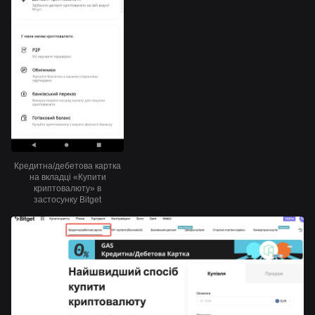
Кредитна/дебетова картка
на вкладці «Купити
криптовалюту» в
застосунку Bitget