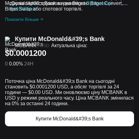
McDonald&#39;s Bank за допомогою Bitget Convert,
друзів зареєструватися на Bitget
Промоакція
Bitget Swap або спотової торгівлі.
Assist2Earn
Отримуйте безплатні McDonald's Bank у вигляді
Показати більше
аірдропів, приєднавшись до
Актуальні челенджі та
промоакції
Купити McDonald&#39;s Bank
MCBANK
Актуальна ціна:
/
USD
$0.0001200
0
0.00%
24H
Поточна ціна McDonald&#39;s Bank на сьогодні
становить $0.0001200 USD, а обсяг торгівлі за 24
години — $0.00 USD. Ми оновлюємо ціну MCBANK в
USD у режимі реального часу. Ціна MCBANK змінилася
на 0% за останні 24 години.
Купити McDonald&#39;s Bank