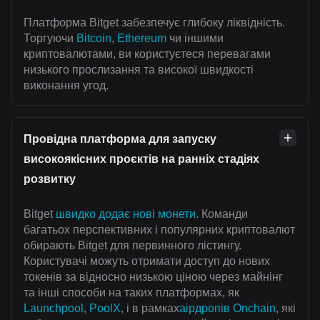
Платформа Bitget забезпечує глибоку ліквідність.
Торгуючи
Bitcoin
,
Ethereum
чи іншими
криптовалютами, ви користуєтеся перевагами
низького прослизання та високої швидкості
виконання угод.
Провідна платформа для запуску
високоякісних проєктів на ранніх стадіях
розвитку
Bitget
швидко додає нові монети
. Команди
багатьох перспективних і популярних криптовалют
обирають Bitget для первинного лістингу.
Користувачі можуть отримати доступ до нових
токенів за відносно низькою ціною через майнінг
та інші способи на таких платформах, як
Launchpool
,
PoolX
, і в рамках
аірдропів Onchain
, які