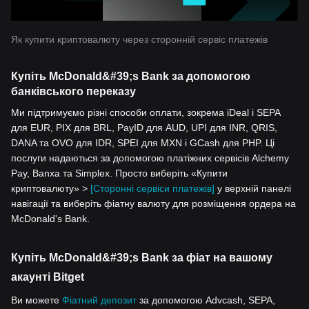
Як купити криптовалюту через сторонній сервіс платежів
Купіть McDonald&#39;s Bank за допомогою
банківського переказу
Ми підтримуємо різні способи оплати, зокрема iDeal і SEPA
для EUR, PIX для BRL, PayID для AUD, UPI для INR, QRIS,
DANA та OVO для IDR, SPEI для MXN і GCash для PHP. Ці
послуги надаються за допомогою платіжних сервісів Alchemy
Pay, Banxa та Simplex. Просто виберіть «Купити
криптовалюту» >
[Сторонні сервіси платежів]
у верхній панелі
навігації та виберіть фіатну валюту для розміщення ордера на
McDonald's Bank.
Купіть McDonald&#39;s Bank за фіат на вашому
акаунті Bitget
Ви можете
Фіатний депозит
за допомогою Advcash, SEPA,