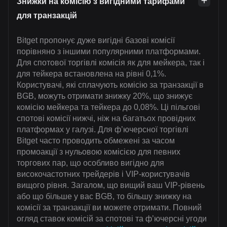
Знижки на комісію з вигідними тарифами
для транзакцій
Bitget пропонує дуже вигідні базові комісії
порівняно з іншими популярними платформами.
Для спотової торгівлі комісія як для мейкера, так і
для тейкера встановлена на рівні 0,1%.
Користувачі, які сплачують комісію за транзакції в
BGB, можуть отримати знижку 20%, що знижує
комісію мейкера та тейкера до 0,08%. Ці пільгові
спотові комісії нижчі, ніж на багатьох провідних
платформах у галузі. Для ф’ючерсної торгівлі
Bitget часто проводить обмежені за часом
промоакції з нульовою комісією для певних
торгових пар, що особливо вигідно для
високочастотних трейдерів і VIP-користувачів
вищого рівня. Загалом, що вищий ваш VIP-рівень
або що більше у вас BGB, то більшу знижку на
комісії за транзакції ви можете отримати. Повний
огляд ставок комісій за спотові та ф’ючерсні угоди