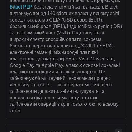
продавати криптовалюту на таких платформах, як
Bitget P2P
, без сплати комісій за транзакції. Bitget
підтримує понад 140 фіатних валют у всьому світі,
серед яких долар США (USD), євро (EUR),
бразильський реал (BRL), індонезійська рупія (IDR)
та в’єтнамський донг (VND). Підтримується
широкий спектр способів оплати, зокрема
банківські перекази (наприклад, SWIFT і SEPA),
електронні гаманці, міжнародні платіжні
платформи для карт, зокрема з Visa, Mastercard,
Google Pay та Apple Pay, а також основні локальні
платіжні платформи й банківські картки. Це
забезпечує більш гнучкий і економний процес
депозиту та зняття — користувачі можуть легко
здійснювати депозити, знімати, купувати та
продавати фіат по всьому світу, а також
здійснювати операції з криптовалютою по всьому
світу.