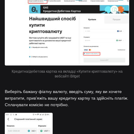
Кредитна/дебетова картка на вкладці «Купити криптовалюту» на
вебсайті Bitget
Виберіть бажану фіатну валюту, введіть суму, яку ви хочете
витратити, привʼяжіть вашу кредитну картку та здійсніть платіж.
Сплачувати комісію не потрібно.