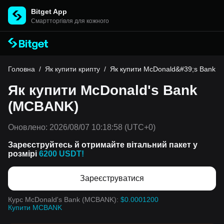
Bitget App
Cмартторгівля для кожного
Головна
/
Як купити крипту
/
Як купити McDonald&#39;s Bank
Як купити McDonald's Bank
(MCBANK)
Оновлено:
2026/08/07 10:18:58
(UTC+0)
Зареєструйтесь й отримайте вітальний пакет у
розмірі
6200 USDT!
Зареєструватися
Курс McDonald's Bank (MCBANK):
$0.0001200
Купити MCBANK