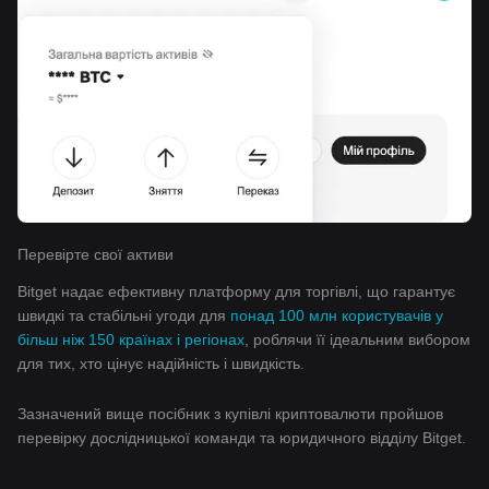
Перевірте свої активи
Bitget надає ефективну платформу для торгівлі, що гарантує
швидкі та стабільні угоди для
понад 100 млн користувачів у
більш ніж 150 країнах і регіонах
, роблячи її ідеальним вибором
для тих, хто цінує надійність і швидкість.
Зазначений вище посібник з купівлі криптовалюти пройшов
перевірку дослідницької команди та юридичного відділу Bitget.