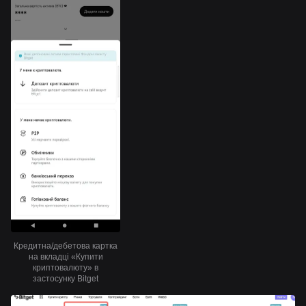
Кредитна/дебетова картка
на вкладці «Купити
криптовалюту» в
застосунку Bitget