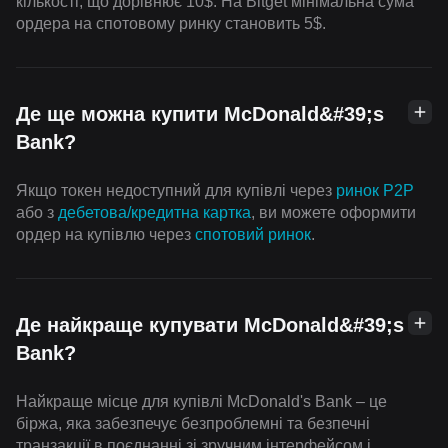
кількості, що дорівнює 10$. На Bitget мінімальна сума
ордера на спотовому ринку становить 5$.
Де ще можна купити McDonald&#39;s
Bank?
Якщо токен недоступний для купівлі через
ринок P2P
або з
дебетова/кредитна картка
, ви можете оформити
ордер на купівлю через
спотовий ринок
.
Де найкраще купувати McDonald&#39;s
Bank?
Найкраще місце для купівлі McDonald's Bank – це
біржа, яка забезпечує безпроблемні та безпечні
транзакції в поєднанні зі зручним інтерфейсом і