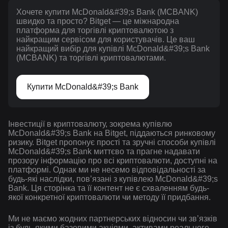
Хочете купити McDonald&#39;s Bank (MCBANK)
швидко та просто? Bitget — це міжнародна
платформа для торгівлі криптовалютою з
найкращим сервісом для користувачів. Це ваш
найкращий вибір для купівлі McDonald&#39;s Bank
(MCBANK) та торгівлі криптовалютами.
Купити McDonald&#39;s Bank
Інвестиції в криптовалюту, зокрема купівлю
McDonald&#39;s Bank на Bitget, піддаються ринковому
ризику. Bitget пропонує прості та зручні способи купівлі
McDonald&#39;s Bank миттєво та прагне надавати
прозору інформацію про всі криптовалюти, доступні на
платформі. Однак ми не несемо відповідальності за
будь-які наслідки, повʼязані з купівлею McDonald&#39;s
Bank. Ця сторінка та її контент не є схваленням будь-
якої конкретної криптовалюти чи методу її придбання.
Ми не маємо жодних партнерських відносин чи зв’язків
із будь-якими базовими акціями, активами реального