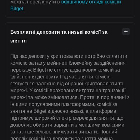
можна переглянути в
офіційному огляді комісій
Bitget
.
Безплатні депозити та низькі комісії за
зняття
Під час депозиту криптовалюти потрібно сплатити
комісію за газ у мейннеті блокчейну за здійснення
переказу. Bitget не стягує додаткових комісій за
здійснення депозиту. Під час зняття комісія
стягується залежно від обраної криптовалюти та
мережі. У комісії враховано витрати на транзакції
мережі та може змінюватися. Проте, в порівнянні з
іншими популярними платформами, комісії за
зняття на Bitget відносно низькі, а платформа
підтримує широкий спектр мереж для зняття, що
дозволяє обирати варіанти з меншими комісіями
за газ і ще більше знижувати витрати. Повний
перелік комісій за депозити та зняття можна