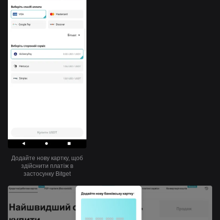
Додайте нову картку, щоб
здійснити платіж в
застосунку Bitget