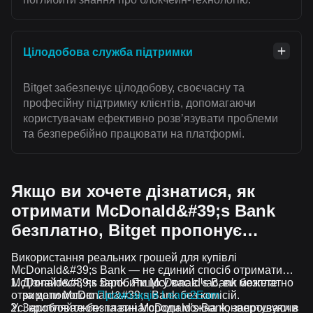
Цілодобова служба підтримки
Bitget забезпечує цілодобову, своєчасну та
професійну підтримку клієнтів, допомагаючи
користувачам ефективно розвʼязувати проблеми
та безперебійно працювати на платформі.
Якщо ви хочете дізнатися, як
отримати McDonald&#39;s Bank
безплатно, Bitget пропонує…
Використання реальних грошей для купівлі
McDonald&#39;s Bank — не єдиний спосіб отримати
McDonald&#39;s Bank. Якщо у вас є час, ви можете
Дізнайтеся, як заробити McDonald's Bank безплатно
отримати McDonald&#39;s Bank без комісій.
за допомогою
Промоакція Learn2Earn
Усі криптовалюти та винагороди можна конвертувати в
Заробляйте безплатні McDonald's Bank, запрошуючи