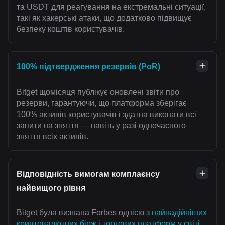
та USDT для реагування на екстремальні ситуації,
такі як хакерські атаки, що додатково підвищує
безпеку коштів користувачів.
100% підтвердження резервів (PoR)
Bitget щомісяця публікує оновлені звіти про
резерви, гарантуючи, що платформа зберігає
100% активів користувачів і здатна виконати всі
запити на зняття — навіть у разі одночасного
зняття всіх активів.
Відповідність вимогам комплаєнсу
найвищого рівня
Bitget була визнана Forbes однією з
найнадійніших
криптовалютних бірж і торгових платформ у світі
.