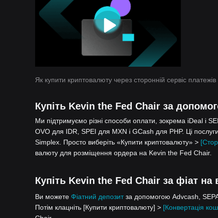
Як купити криптовалюту через сторонній сервіс платежів
Купіть Kevin the Fed Chair за допомо
Ми підтримуємо різні способи оплати, зокрема iDeal і S
OVO для IDR, SPEI для MXN і GCash для PHP. Ці послуги
Simplex. Просто виберіть «Купити криптовалюту» >
[Стор
валюту для розміщення ордера на Kevin the Fed Chair.
Купіть Kevin the Fed Chair за фіат на
Ви можете
Фіатний депозит
за допомогою Advcash, SEPA,
Потім клацніть [Купити криптовалюту] >
[Конвертація кош
Chair.