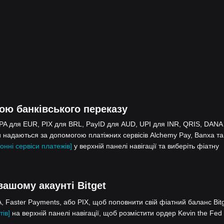
гою банківського переказу
EPA для EUR, PIX для BRL, PayID для AUD, UPI для INR, QRIS, DANA
 надаються за допомогою платіжних сервісів Alchemy Pay, Banxa та
онні сервіси платежів]
у верхній панелі навігації та виберіть фіатну
 вашому акаунті Bitget
 Faster Payments, або PIX, щоб поповнити свій фіатний баланс Bitg
тів]
на верхній панелі навігації, щоб розмістити ордер Kevin the Fed