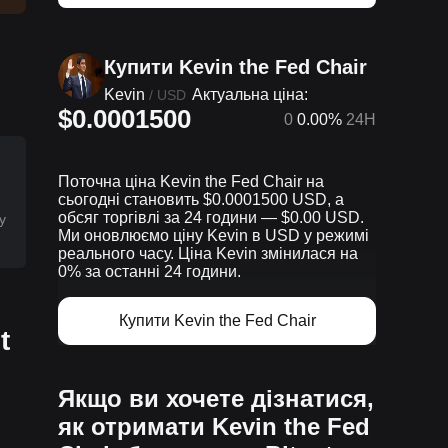
Купити Kevin the Fed Chair
Kevin
Актуальна ціна:
/
USD
$0.0001500
0
0.00%
24H
Поточна ціна Kevin the Fed Chair на
сьогодні становить $0.0001500 USD, а
обсяг торгівлі за 24 години — $0.00 USD.
у
Ми оновлюємо ціну Kevin в USD у режимі
реального часу. Ціна Kevin змінилася на
0% за останні 24 години.
Купити Kevin the Fed Chair
t
Якщо ви хочете дізнатися,
як отримати Kevin the Fed