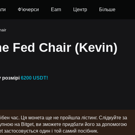
ати
Ф'ючерси
Earn
Центр
Більше
hair
e Fed Chair (Kevin)
у розмірі
6200 USDT!
бен час. Ця монета ще не пройшла лістинг. Слідкуйте за
ною на Bitget, ви зможете придбати його за допомогою
t застосовується один і той самий посібник.