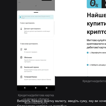
Кредитна/дебетов
Кредитна/дебетова картка
на вкладці «Купити
Виберіть бажану фіатну валюту, введіть суму, яку ви хоче
криптовалюту» в