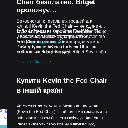
Chair безплатно, Bitget
пропонує…
Використання реальних грошей для
купівлі Kevin the Fed Chair — не єдиний
спосіб отримати Kevin the Fed Chair. Якщо
Дізнайтеся, як заробити Kevin the Fed
у вас є час, ви можете отримати Kevin the
Chair безплатно за допомогою
Fed Chair без комісій.
Усі криптовалюти та винагороди можна
Промоакція Learn2Earn
конвертувати в Kevin the Fed Chair за
Заробляйте безплатні Kevin the Fed
допомогою Bitget Convert, Bitget Swap або
Chair, запрошуючи друзів
спотової торгівлі.
зареєструватися на Bitget
Промоакція
Показати більше
Assist2Earn
Отримуйте безплатні Kevin the Fed
Chair у вигляді аірдропів, приєднавшись
до
Актуальні челенджі та промоакції
Купити Kevin the Fed Chair
в іншій країні
Ви можете легко купити Kevin the Fed Chair
(Kevin the Fed Chair) з найнижчими комісіями та
найвищим рівнем безпеки скрізь, де доступна
Bitget. Виберіть свою країну у вікні пошуку