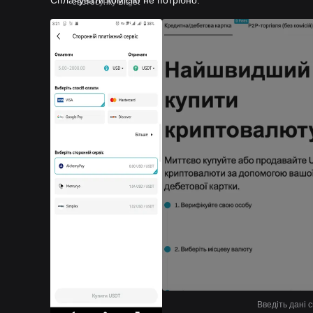
Сплачувати комісію не потрібно.
застосунку Bitget
Введіть дані с