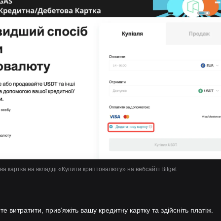
а картка на вкладці «Купити криптовалюту» на вебсайті Bitget
те витратити, привʼяжіть вашу кредитну картку та здійсніть платіж.