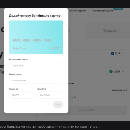
воєї банківської картки, щоб здійснити платіж на сайті Bitget