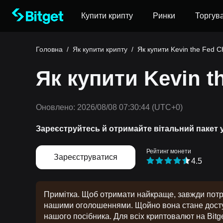
Купити крипту
Ринки
Торгув
Головна
/
Як купити крипту
/
Як купити Kevin the Fed C
Як купити Kevin th
Оновлено:
2026/08/08 07:30:44
(UTC+0)
Зареєструйтесь й отримайте вітальний пакет 
Рейтинг монети
Зареєструватися
4.5
Примітка. Щоб отримати найкраще, завжди потрі
нашими оголошеннями. Щойно вона стане доступ
нашого посібника. Для всіх криптовалют на Bitge