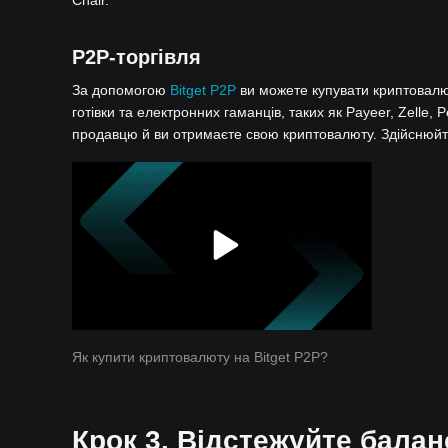
P2P-торгівля
За допомогою
Bitget P2P
ви можете купувати криптовалют
готівки та електронних гаманців, таких як Payeer, Zelle, 
продавцю й ви отримаєте свою криптовалюту. Здійснюйте
Як купити криптовалюту на Bitget P2P?
Крок 3. Відстежуйте балан