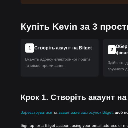
Купіть Kevin за 3 прост
Обері
1
Створіть акаунт на Bitget
2
фіна
Вкажіть адресу електронної пошти
Здійсніть 
та місце проживання.
зручного д
Крок 1. Створіть акаунт на
Зареєструватися
та
завантажте застосунок Bitget
, щоб п
Sign up for a Bitget account using your email address or m