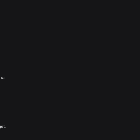
 та
et.