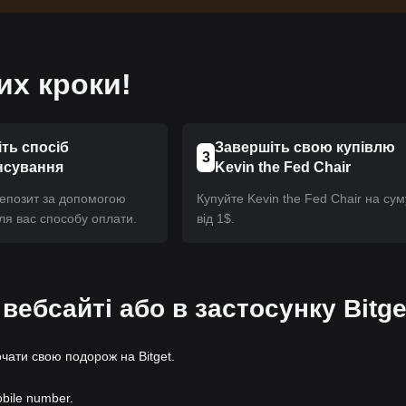
их кроки!
ть спосіб
Завершіть свою купівлю
3
нсування
Kevin the Fed Chair
депозит за допомогою
Купуйте Kevin the Fed Chair на сум
ля вас способу оплати.
від 1$.
 вебсайті або в застосунку Bitge
очати свою подорож на Bitget.
obile number.