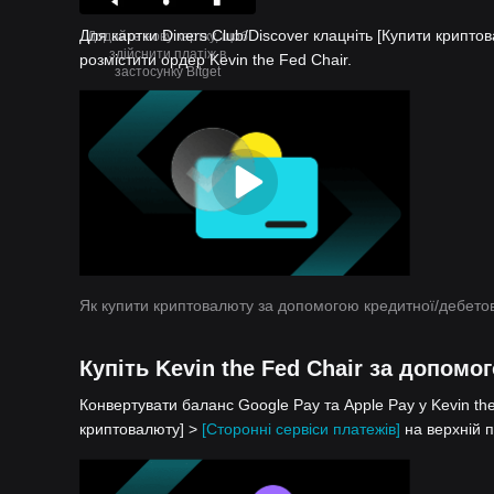
Для картки Diners Club/Discover клацніть [Купити крипто
Додайте нову картку, щоб
здійснити платіж в
розмістити ордер Kevin the Fed Chair.
застосунку Bitget
Як купити криптовалюту за допомогою кредитної/дебетов
Купіть Kevin the Fed Chair за допомо
Конвертувати баланс Google Pay та Apple Pay у Kevin the
криптовалюту] >
[Сторонні сервіси платежів]
на верхній п