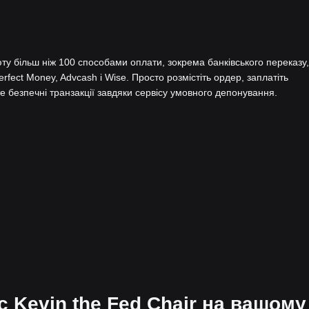
у більш ніж 100 способами оплати, зокрема банківського переказу,
Perfect Money, Advcash і Wise. Просто розмістіть ордер, заплатіть
 безпечні транзакції завдяки сервісу умовного депонування.
с Kevin the Fed Chair на вашому