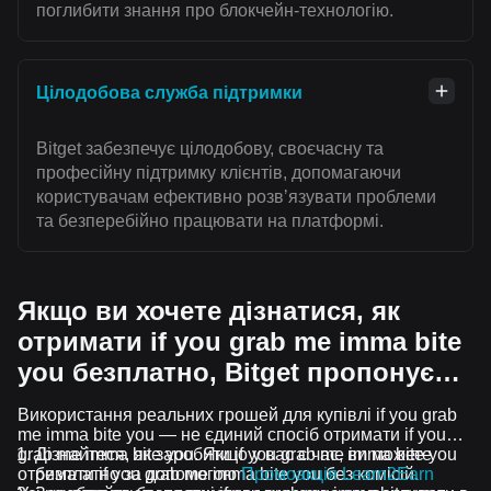
поглибити знання про блокчейн-технологію.
Цілодобова служба підтримки
Bitget забезпечує цілодобову, своєчасну та
професійну підтримку клієнтів, допомагаючи
користувачам ефективно розвʼязувати проблеми
та безперебійно працювати на платформі.
Якщо ви хочете дізнатися, як
отримати if you grab me imma bite
you безплатно, Bitget пропонує…
Використання реальних грошей для купівлі if you grab
me imma bite you — не єдиний спосіб отримати if you
grab me imma bite you. Якщо у вас є час, ви можете
Дізнайтеся, як заробити if you grab me imma bite you
отримати if you grab me imma bite you без комісій.
безплатно за допомогою
Промоакція Learn2Earn