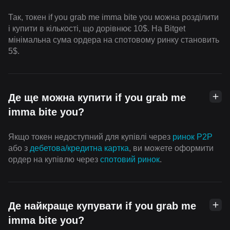
Так, токен if you grab me imma bite you можна розділити
і купити в кількості, що дорівнює 10$. На Bitget
мінімальна сума ордера на спотовому ринку становить
5$.
Де ще можна купити if you grab me
imma bite you?
Якщо токен недоступний для купівлі через
ринок P2P
або з
дебетова/кредитна картка
, ви можете оформити
ордер на купівлю через
спотовий ринок
.
Де найкраще купувати if you grab me
imma bite you?