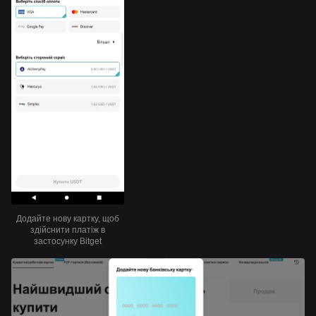
Додайте нову картку, щоб
здійснити платіж в
застосунку Bitget