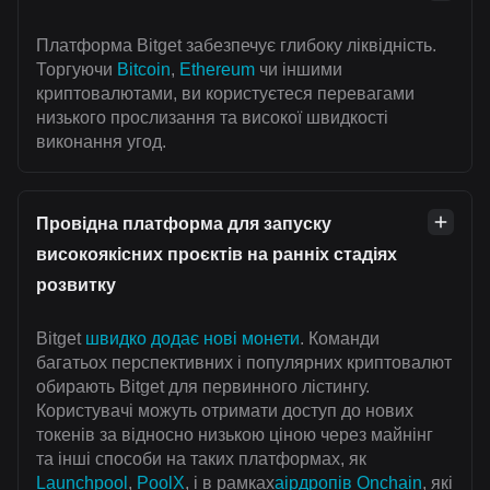
Платформа Bitget забезпечує глибоку ліквідність.
Торгуючи
Bitcoin
,
Ethereum
чи іншими
криптовалютами, ви користуєтеся перевагами
низького прослизання та високої швидкості
виконання угод.
Провідна платформа для запуску
високоякісних проєктів на ранніх стадіях
розвитку
Bitget
швидко додає нові монети
. Команди
багатьох перспективних і популярних криптовалют
обирають Bitget для первинного лістингу.
Користувачі можуть отримати доступ до нових
токенів за відносно низькою ціною через майнінг
та інші способи на таких платформах, як
Launchpool
,
PoolX
, і в рамках
аірдропів Onchain
, які