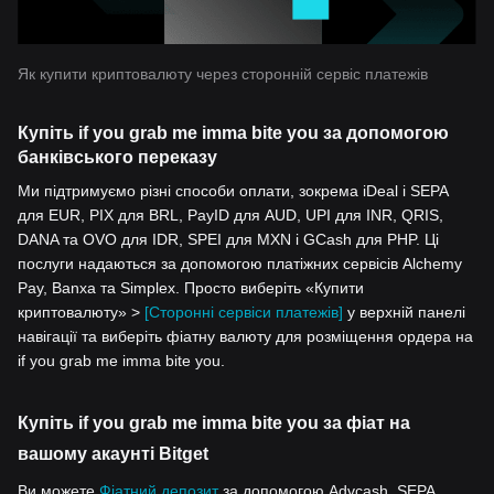
Як купити криптовалюту через сторонній сервіс платежів
Купіть if you grab me imma bite you за допомогою
банківського переказу
Ми підтримуємо різні способи оплати, зокрема iDeal і SEPA
для EUR, PIX для BRL, PayID для AUD, UPI для INR, QRIS,
DANA та OVO для IDR, SPEI для MXN і GCash для PHP. Ці
послуги надаються за допомогою платіжних сервісів Alchemy
Pay, Banxa та Simplex. Просто виберіть «Купити
криптовалюту» >
[Сторонні сервіси платежів]
у верхній панелі
навігації та виберіть фіатну валюту для розміщення ордера на
if you grab me imma bite you.
Купіть if you grab me imma bite you за фіат на
вашому акаунті Bitget
Ви можете
Фіатний депозит
за допомогою Advcash, SEPA,