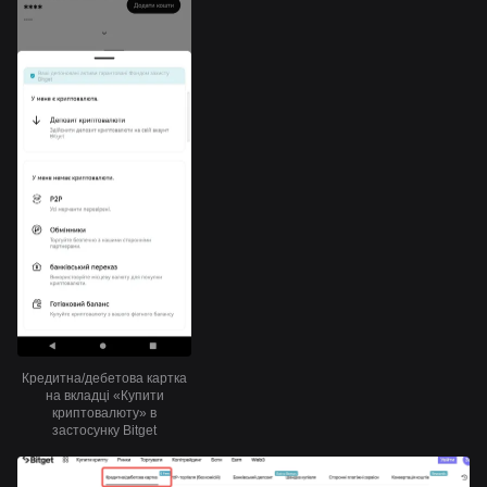
Кредитна/дебетова картка
на вкладці «Купити
криптовалюту» в
застосунку Bitget