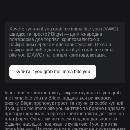
Хочете купити if you grab me imma bite you (DAWG)
швидко та просто? Bitget — це міжнародна
платформа для торгівлі криптовалютою з
найкращим сервісом для користувачів. Це ваш
найкращий вибір для купівлі if you grab me imma
bite you (DAWG) та торгівлі криптовалютами.
Купити if you grab me imma bite you
Інвестиції в криптовалюту, зокрема купівлю if you grab
me imma bite you на Bitget, піддаються ринковому
ризику. Bitget пропонує прості та зручні способи купівлі
if you grab me imma bite you миттєво та прагне надавати
прозору інформацію про всі криптовалюти, доступні на
платформі. Однак ми не несемо відповідальності за
будь-які наслідки, повʼязані з купівлею if you grab me
imma bite you. Ця сторінка та її контент не є схваленням