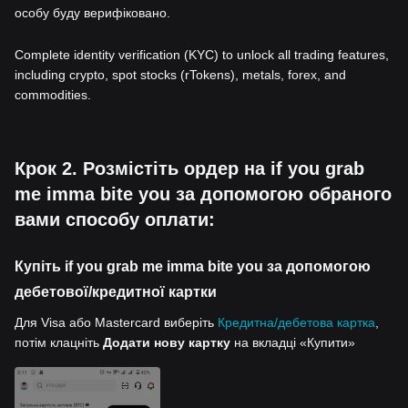
особу буду верифіковано.
Complete identity verification (KYC) to unlock all trading features,
including crypto, spot stocks (rTokens), metals, forex, and
commodities.
Крок 2. Розмістіть ордер на if you grab
me imma bite you за допомогою обраного
вами способу оплати:
Купіть if you grab me imma bite you за допомогою
дебетової/кредитної картки
Для Visa або Mastercard виберіть
Кредитна/дебетова картка
,
потім клацніть
Додати нову картку
на вкладці «Купити»