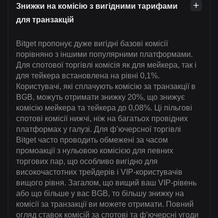
Знижки на комісію з вигідними тарифами
для транзакцій
Bitget пропонує дуже вигідні базові комісії
порівняно з іншими популярними платформами.
Для спотової торгівлі комісія як для мейкера, так і
для тейкера встановлена на рівні 0,1%.
Користувачі, які сплачують комісію за транзакції в
BGB, можуть отримати знижку 20%, що знижує
комісію мейкера та тейкера до 0,08%. Ці пільгові
спотові комісії нижчі, ніж на багатьох провідних
платформах у галузі. Для ф’ючерсної торгівлі
Bitget часто проводить обмежені за часом
промоакції з нульовою комісією для певних
торгових пар, що особливо вигідно для
високочастотних трейдерів і VIP-користувачів
вищого рівня. Загалом, що вищий ваш VIP-рівень
або що більше у вас BGB, то більшу знижку на
комісії за транзакції ви можете отримати. Повний
огляд ставок комісій за спотові та ф’ючерсні угоди