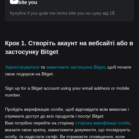
bite you
Купуйте if you grab me imma bite you на суму від 1$.
Крок 1. Створіть акаунт на вебсайті або в
застосунку Bitget
Зареєструватися
та
завантажте застосунок Bitget
, щоб почати
свою подорож на Bitget.
Sign up for a Bitget account using your email address or mobile
number.
Пройдіть верифікацію особи, щоб відповідати всім вимогам і
отримати доступ до всіх продуктів і послуг Bitget.
Вам потрібно перейти на сторінку
сторінка верифікації особи
,
вказати свою країну, завантажити документи, що посвідчують
особу, та надіслати селфі. Ви отримаєте сповіщення, коли