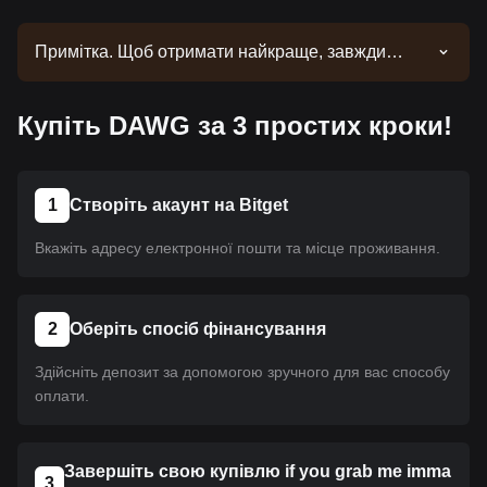
Примітка. Щоб отримати найкраще, завжди
потрібен час. Ця монета ще не пройшла лістинг.
Слідкуйте за нашими оголошеннями. Щойно
Купіть DAWG за 3 простих кроки!
вона стане доступною на Bitget, ви зможете
придбати його за допомогою нашого посібника.
Для всіх криптовалют на Bitget застосовується
один і той самий посібник.
1
Створіть акаунт на Bitget
Вкажіть адресу електронної пошти та місце проживання.
2
Оберіть спосіб фінансування
Здійсніть депозит за допомогою зручного для вас способу
оплати.
Завершіть свою купівлю if you grab me imma
3