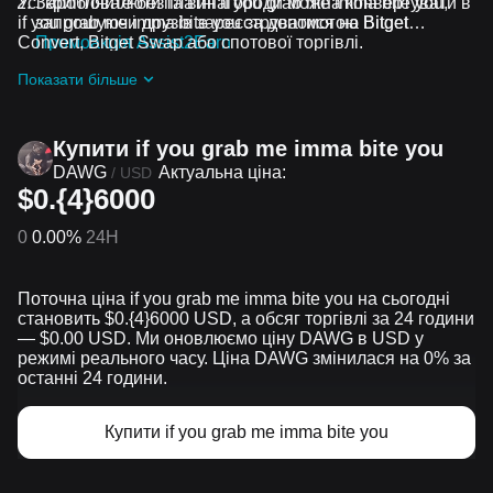
Усі криптовалюти та винагороди можна конвертувати в
Заробляйте безплатні if you grab me imma bite you,
if you grab me imma bite you за допомогою Bitget
запрошуючи друзів зареєструватися на Bitget
Convert, Bitget Swap або спотової торгівлі.
Промоакція Assist2Earn
Отримуйте безплатні if you grab me imma bite you у
Показати більше
вигляді аірдропів, приєднавшись до
Актуальні
челенджі та промоакції
Купити if you grab me imma bite you
DAWG
Актуальна ціна:
/
USD
$0.{4}6000
0
0.00%
24H
Поточна ціна if you grab me imma bite you на сьогодні
становить $0.{​4}6000 USD, а обсяг торгівлі за 24 години
— $0.00 USD. Ми оновлюємо ціну DAWG в USD у
режимі реального часу. Ціна DAWG змінилася на 0% за
останні 24 години.
Купити if you grab me imma bite you