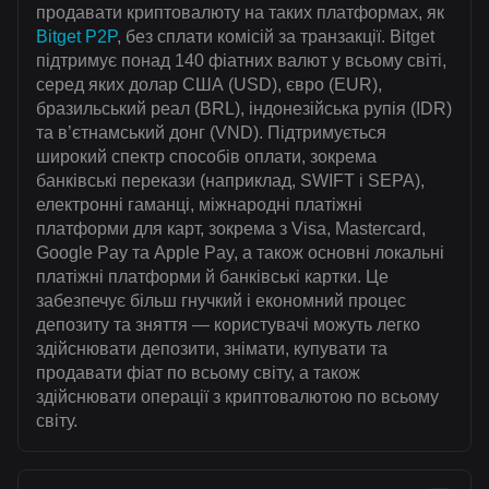
продавати криптовалюту на таких платформах, як
Bitget P2P
, без сплати комісій за транзакції. Bitget
підтримує понад 140 фіатних валют у всьому світі,
серед яких долар США (USD), євро (EUR),
бразильський реал (BRL), індонезійська рупія (IDR)
та в’єтнамський донг (VND). Підтримується
широкий спектр способів оплати, зокрема
банківські перекази (наприклад, SWIFT і SEPA),
електронні гаманці, міжнародні платіжні
платформи для карт, зокрема з Visa, Mastercard,
Google Pay та Apple Pay, а також основні локальні
платіжні платформи й банківські картки. Це
забезпечує більш гнучкий і економний процес
депозиту та зняття — користувачі можуть легко
здійснювати депозити, знімати, купувати та
продавати фіат по всьому світу, а також
здійснювати операції з криптовалютою по всьому
світу.