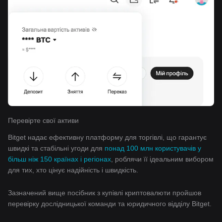
Перевірте свої активи
Bitget надає ефективну платформу для торгівлі, що гарантує
швидкі та стабільні угоди для
понад 100 млн користувачів у
більш ніж 150 країнах і регіонах
, роблячи її ідеальним вибором
для тих, хто цінує надійність і швидкість.
Зазначений вище посібник з купівлі криптовалюти пройшов
перевірку дослідницької команди та юридичного відділу Bitget.