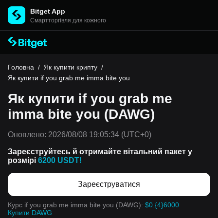
Bitget App
Cмартторгівля для кожного
Головна
/
Як купити крипту
/
Як купити if you grab me imma bite you
Як купити if you grab me
imma bite you (DAWG)
Оновлено:
2026/08/08 19:05:34
(UTC+0)
Зареєструйтесь й отримайте вітальний пакет у
розмірі
6200 USDT!
Зареєструватися
Курс if you grab me imma bite you (DAWG):
$0.{4}6000
Купити DAWG