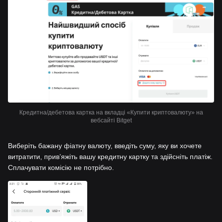
Кредитна/дебетова картка на вкладці «Купити криптовалюту» на
вебсайті Bitget
Виберіть бажану фіатну валюту, введіть суму, яку ви хочете
витратити, привʼяжіть вашу кредитну картку та здійсніть платіж.
Сплачувати комісію не потрібно.