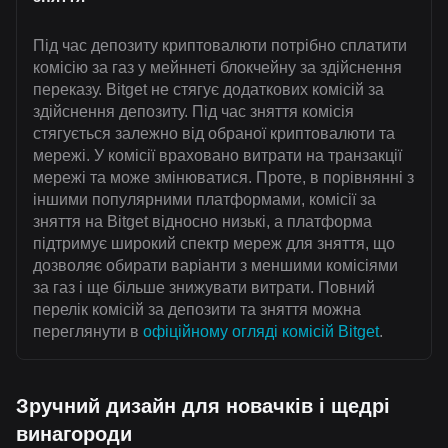
Під час депозиту криптовалюти потрібно сплатити
комісію за газ у мейннеті блокчейну за здійснення
переказу. Bitget не стягує додаткових комісій за
здійснення депозиту. Під час зняття комісія
стягується залежно від обраної криптовалюти та
мережі. У комісії враховано витрати на транзакції
мережі та може змінюватися. Проте, в порівнянні з
іншими популярними платформами, комісії за
зняття на Bitget відносно низькі, а платформа
підтримує широкий спектр мереж для зняття, що
дозволяє обирати варіанти з меншими комісіями
за газ і ще більше знижувати витрати. Повний
перелік комісій за депозити та зняття можна
переглянути в
офіційному огляді комісій Bitget
.
Зручний дизайн для новачків і щедрі
винагороди