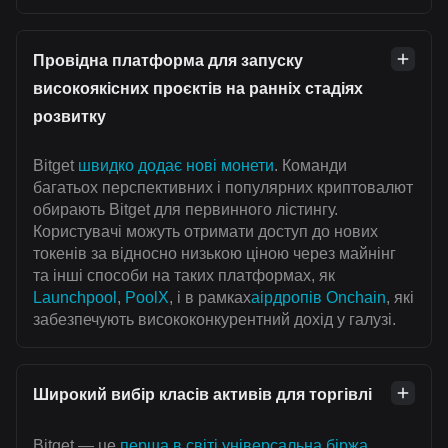
Провідна платформа для запуску
високоякісних проєктів на ранніх стадіях
розвитку
Bitget
швидко додає нові монети
. Команди
багатьох перспективних і популярних криптовалют
обирають Bitget для первинного лістингу.
Користувачі можуть отримати доступ до нових
токенів за відносно низькою ціною через майнінг
та інші способи на таких платформах, як
Launchpool
,
PoolX
, і в рамках
аірдропів Onchain
, які
забезпечують висококонкурентний дохід у галузі.
Широкий вибір класів активів для торгівлі
Bitget — це
перша в світі універсальна біржа