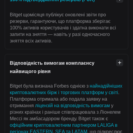
Bitget щомісяця публікує оновлені звіти про
резерви, гарантуючи, що платформа зберігає
100% активів користувачів і здатна виконати всі
запити на зняття — навіть у разі одночасного
зняття всіх активів.
Відповідність вимогам комплаєнсу
найвищого рівня
Bitget була визнана Forbes однією з
найнадійніших
криптовалютних бірж і торгових платформ у світі
.
Платформа отримала або подала заявку на
отримання
ліцензій на відповідність вимогам
у
різних країнах і раніше співпрацювала з Ліонелем
Мессі як амбасадором бренду. Bitget також є
офіційним криптовалютним партнером LALIGA в
регіонах EASTERN, SEA та LATAM
, що підкреслює