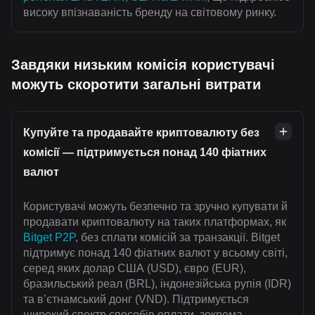
високу впізнаваність бренду на світовому ринку.
Завдяки низьким комісія користувачі
можуть скоротити загальні витрати
Купуйте та продавайте криптовалюту без
комісії — підтримується понад 140 фіатних
валют
Користувачі можуть безпечно та зручно купувати й
продавати криптовалюту на таких платформах, як
Bitget P2P
, без сплати комісій за транзакції. Bitget
підтримує понад 140 фіатних валют у всьому світі,
серед яких долар США (USD), євро (EUR),
бразильський реал (BRL), індонезійська рупія (IDR)
та в’єтнамський донг (VND). Підтримується
широкий спектр способів оплати, зокрема