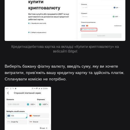
Кредитна/дебетова картка на вкладці «Купити криптовалюту» на
вебсайті Bitget
Виберіть бажану фіатну валюту, введіть суму, яку ви хочете
витратити, привʼяжіть вашу кредитну картку та здійсніть платіж.
Сплачувати комісію не потрібно.