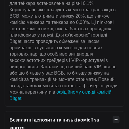
для тейкера встановлена на рівні 0,1%.
Користувачі, які сплачують комісію за транзакції в
BGB, можуть отримати знижку 20%, що знижує
комісію мейкера та тейкера до 0,08%. Ці пільгові
спотові комісії нижчі, ніж на багатьох провідних
платформах у галузі. Для ф’ючерсної торгівлі
Bitget часто проводить обмежені за часом
промоакції з нульовою комісією для певних
торгових пар, що особливо вигідно для
високочастотних трейдерів і VIP-користувачів
вищого рівня. Загалом, що вищий ваш VIP-рівень
або що більше у вас BGB, то більшу знижку на
комісії за транзакції ви можете отримати. Повний
огляд ставок комісій за спотові та ф’ючерсні угоди
можна переглянути в
офіційному огляді комісій
Bitget
.
Безплатні депозити та низькі комісії за
зняття