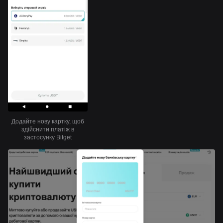
Додайте нову картку, щоб
здійснити платіж в
застосунку Bitget