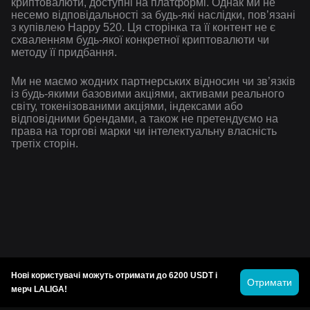
криптовалюти, доступні на платформі. Однак ми не
несемо відповідальності за будь-які наслідки, повʼязані
з купівлею Happy 520. Ця сторінка та її контент не є
схваленням будь-якої конкретної криптовалюти чи
методу її придбання.
Ми не маємо жодних партнерських відносин чи зв’язків
із будь-якими базовими акціями, активами реального
світу, токенізованими акціями, індексами або
відповідними брендами, а також не претендуємо на
права на торгові марки чи інтелектуальну власність
третіх сторін.
Нові користувачі можуть отримати до 6200 USDT і
Отримати
мерч LALIGA!