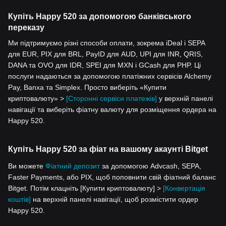
Купіть Happy 520 за допомогою банківського
переказу
Ми підтримуємо різні способи оплати, зокрема iDeal і SEPA
для EUR, PIX для BRL, PayID для AUD, UPI для INR, QRIS,
DANA та OVO для IDR, SPEI для MXN і GCash для PHP. Ці
послуги надаються за допомогою платіжних сервісів Alchemy
Pay, Banxa та Simplex. Просто виберіть «Купити
криптовалюту» >
[Сторонні сервіси платежів]
у верхній панелі
навігації та виберіть фіатну валюту для розміщення ордера на
Happy 520.
Купіть Happy 520 за фіат на вашому акаунті Bitget
Ви можете
Фіатний депозит
за допомогою Advcash, SEPA,
Faster Payments, або PIX, щоб поповнити свій фіатний баланс
Bitget. Потім клацніть [Купити криптовалюту] >
[Конвертація
коштів]
на верхній панелі навігації, щоб розмістити ордер
Happy 520.