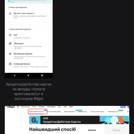
Кредитна/дебетова картка
на вкладці «Купити
криптовалюту» в
застосунку Bitget