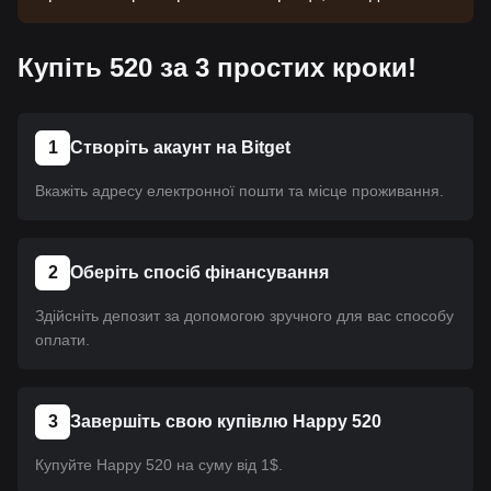
потрібен час. Ця монета ще не пройшла лістинг.
Слідкуйте за нашими оголошеннями. Щойно
Купіть 520 за 3 простих кроки!
вона стане доступною на Bitget, ви зможете
придбати його за допомогою нашого посібника.
Для всіх криптовалют на Bitget застосовується
один і той самий посібник.
1
Створіть акаунт на Bitget
Вкажіть адресу електронної пошти та місце проживання.
2
Оберіть спосіб фінансування
Здійсніть депозит за допомогою зручного для вас способу
оплати.
3
Завершіть свою купівлю Happy 520
Купуйте Happy 520 на суму від 1$.