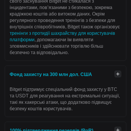
свого заснування Bitget не стикалася з
інцидентами, пов’язаними з безпекою, зокрема
крадіжкою коштів або витоком даних. Окрім
регулярного проведення тренінгів з безпеки для
внутрішніх співробітників, Bitget також організовує
тренінги з протидії шахрайству для користувачів
платформи
, допомагаючи їм виявляти
зловмисників і здійснювати торгівлю більш
безпечно та відповідально.
Фонд захисту на 300 млн дол. США
Bitget підтримує спеціальний фонд захисту у BTC
та USDT для реагування на екстремальні ситуації,
такі як хакерські атаки, що додатково підвищує
безпеку коштів користувачів.
100% підтвердження резервів (PoR)