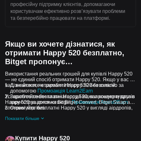
професійну підтримку клієнтів, допомагаючи
користувачам ефективно розвʼязувати проблеми
та безперебійно працювати на платформі.
Якщо ви хочете дізнатися, як
отримати Happy 520 безплатно,
Bitget пропонує…
Використання реальних грошей для купівлі Happy 520
— не єдиний спосіб отримати Happy 520. Якщо у вас є
час, ви можете отримати Happy 520 без комісій.
Дізнайтеся, як заробити Happy 520 безплатно за
допомогою
Промоакція Learn2Earn
Усі криптовалюти та винагороди можна конвертувати в
Заробляйте безплатні Happy 520, запрошуючи друзів
Happy 520 за допомогою Bitget Convert, Bitget Swap або
зареєструватися на Bitget
Промоакція Assist2Earn
спотової торгівлі.
Отримуйте безплатні Happy 520 у вигляді аірдропів,
приєднавшись до
Актуальні челенджі та промоакції
Показати більше
Купити Happy 520