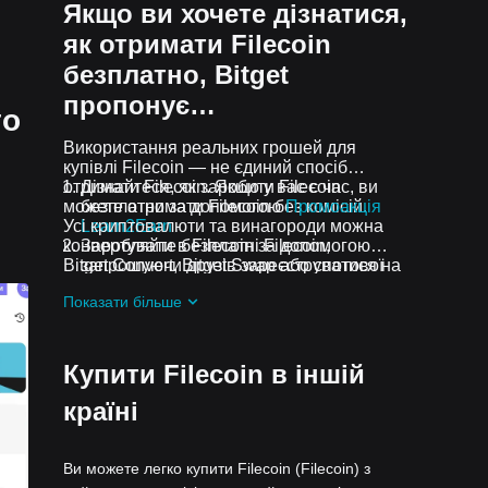
Якщо ви хочете дізнатися,
як отримати Filecoin
безплатно, Bitget
пропонує…
го
Використання реальних грошей для
купівлі Filecoin — не єдиний спосіб
отримати Filecoin. Якщо у вас є час, ви
Дізнайтеся, як заробити Filecoin
можете отримати Filecoin без комісій.
безплатно за допомогою
Промоакція
Усі криптовалюти та винагороди можна
Learn2Earn
конвертувати в Filecoin за допомогою
Заробляйте безплатні Filecoin,
Bitget Convert, Bitget Swap або спотової
запрошуючи друзів зареєструватися на
торгівлі.
Bitget
Промоакція Assist2Earn
Показати більше
Отримуйте безплатні Filecoin у вигляді
аірдропів, приєднавшись до
Актуальні
челенджі та промоакції
Купити Filecoin в іншій
країні
Ви можете легко купити Filecoin (Filecoin) з