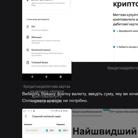
Кредитна/дебетов
Кредитна/дебетова картка
на вкладці «Купити
Виберіть бажану фіатну валюту, введіть суму, яку ви хоче
криптовалюту» в
Сплачувати комісію не потрібно.
застосунку Bitget