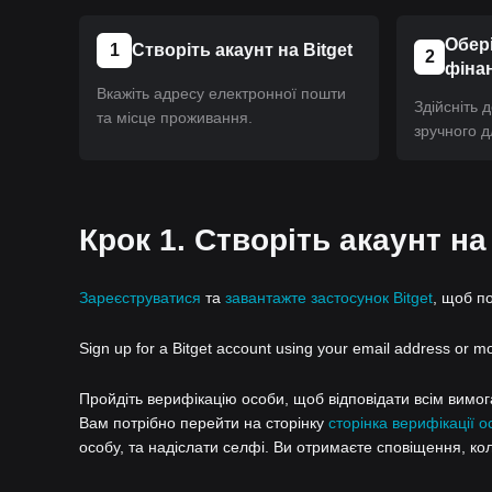
Обері
1
Створіть акаунт на Bitget
2
фіна
Вкажіть адресу електронної пошти
Здійсніть 
та місце проживання.
зручного д
Крок 1. Створіть акаунт на
Зареєструватися
та
завантажте застосунок Bitget
, щоб п
Sign up for a Bitget account using your email address or m
Пройдіть верифікацію особи, щоб відповідати всім вимогам
Вам потрібно перейти на сторінку
сторінка верифікації о
особу, та надіслати селфі. Ви отримаєте сповіщення, ко