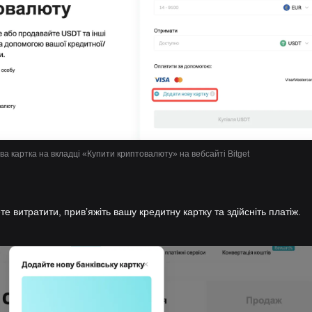
а картка на вкладці «Купити криптовалюту» на вебсайті Bitget
те витратити, привʼяжіть вашу кредитну картку та здійсніть платіж.