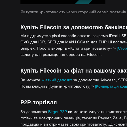
Як купити криптовалюту через сторонній сервіс платежів
Купіть Filecoin за допомогою банківс
Ми підтримуємо різні способи оплати, зокрема iDeal і S
OVO для IDR, SPEI для MXN і GCash для PHP. Ці послуги
Simplex. Просто виберіть «Купити криптовалюту» >
[Стор
валюту для розміщення ордера на Filecoin.
Купіть Filecoin за фіат на вашому ака
Ви можете
Фіатний депозит
за допомогою Advcash, SEPA,
Потім клацніть [Купити криптовалюту] >
[Конвертація кош
P2P-торгівля
За допомогою
Bitget P2P
ви можете купувати криптовалют
готівки та електронних гаманців, таких як Payeer, Zelle, 
продавцю й ви отримаєте свою криптовалюту. Здійснюйте