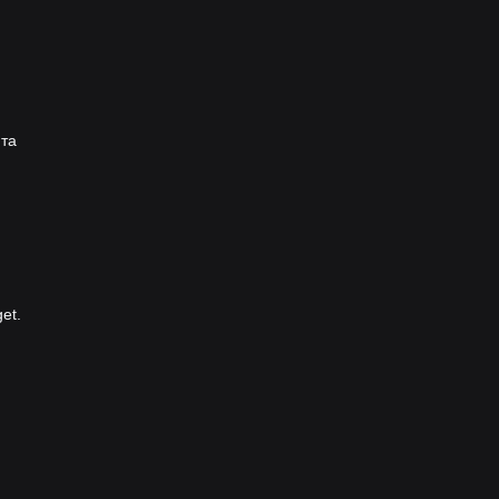
 та
et.