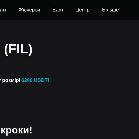
ати
Ф'ючерси
Earn
Центр
Більше
 (FIL)
у розмірі
6200 USDT!
 кроки!