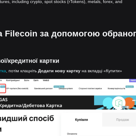
atures, including crypto, spot stocks (rTokens), metals, forex, and
на Filecoin за допомогою обрано
ої/кредитної картки
тка
, потім клацніть
Додати нову картку
на вкладці «Купити»