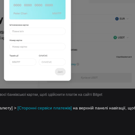
воєї банківської картки, щоб здійснити платіж на сайті Bitget
валюту] >
[Сторонні сервіси платежів]
на верхній панелі навігації, що