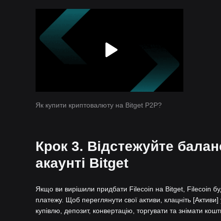
Як купити криптовалюту на Bitget P2P?
Крок 3. Відстежуйте балан
акаунті Bitget
Якщо ви вирішили придбати Filecoin на Bitget, Filecoin б
платежу. Щоб переглянути свої активи, клацніть [Активи] 
купівлю, депозит, конвертацію, торгувати та знімати кошт