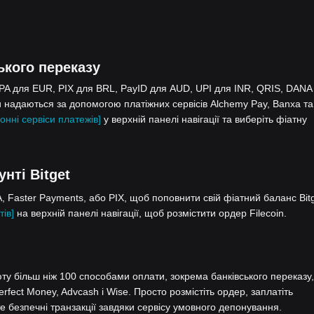
ького переказу
EPA для EUR, PIX для BRL, PayID для AUD, UPI для INR, QRIS, DANA
 надаються за допомогою платіжних сервісів Alchemy Pay, Banxa та
онні сервіси платежів]
у верхній панелі навігації та виберіть фіатну
унті Bitget
 Faster Payments, або PIX, щоб поповнити свій фіатний баланс Bitg
тів]
на верхній панелі навігації, щоб розмістити ордер Filecoin.
у більш ніж 100 способами оплати, зокрема банківського переказу,
Perfect Money, Advcash і Wise. Просто розмістіть ордер, заплатіть
 безпечні транзакції завдяки сервісу умовного депонування.