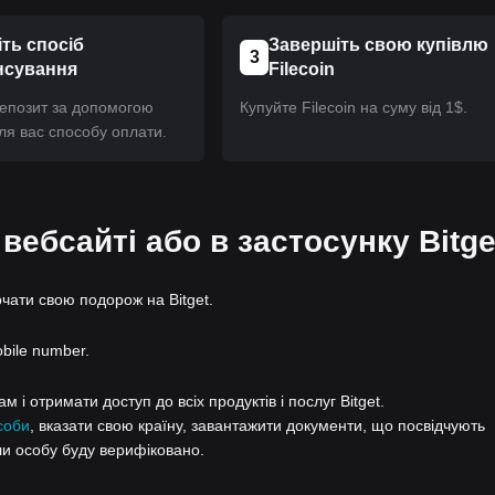
ть спосіб
Завершіть свою купівлю
3
нсування
Filecoin
депозит за допомогою
Купуйте Filecoin на суму від 1$.
ля вас способу оплати.
 вебсайті або в застосунку Bitge
очати свою подорож на Bitget.
obile number.
 і отримати доступ до всіх продуктів і послуг Bitget.
соби
, вказати свою країну, завантажити документи, що посвідчують
ли особу буду верифіковано.