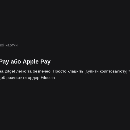
ої картки
Pay або Apple Pay
на Bitget легко та безпечно. Просто клацніть [Купити криптовалюту] 
щоб розмістити ордер Filecoin.