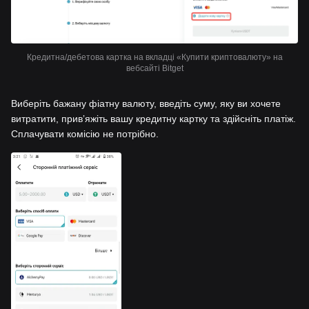
Кредитна/дебетова картка на вкладці «Купити криптовалюту» на
вебсайті Bitget
Виберіть бажану фіатну валюту, введіть суму, яку ви хочете
витратити, привʼяжіть вашу кредитну картку та здійсніть платіж.
Сплачувати комісію не потрібно.