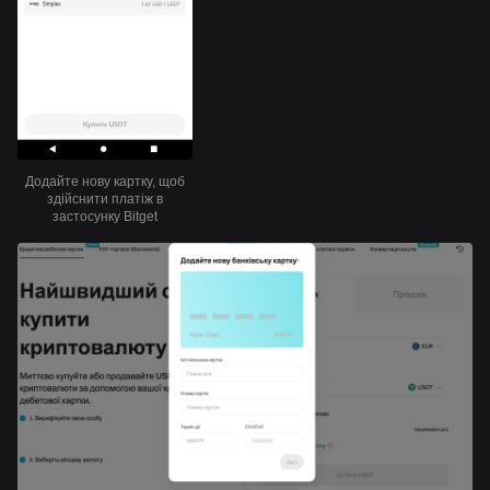
Додайте нову картку, щоб
здійснити платіж в
застосунку Bitget