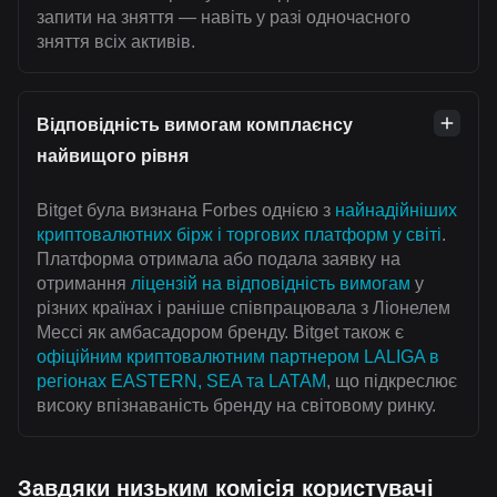
запити на зняття — навіть у разі одночасного
зняття всіх активів.
Відповідність вимогам комплаєнсу
найвищого рівня
Bitget була визнана Forbes однією з
найнадійніших
криптовалютних бірж і торгових платформ у світі
.
Платформа отримала або подала заявку на
отримання
ліцензій на відповідність вимогам
у
різних країнах і раніше співпрацювала з Ліонелем
Мессі як амбасадором бренду. Bitget також є
офіційним криптовалютним партнером LALIGA в
регіонах EASTERN, SEA та LATAM
, що підкреслює
високу впізнаваність бренду на світовому ринку.
Завдяки низьким комісія користувачі