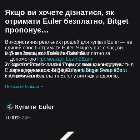
Якщо ви хочете дізнатися, як
отримати Euler безплатно, Bitget
пропонує…
Використання реальних грошей для купівлі Euler — не
єдиний спосіб отримати Euler. Якщо у вас є час, ви
можете отримати Euler без комісій.
Дізнайтеся, як заробити Euler безплатно за
допомогою
Промоакція Learn2Earn
Усі криптовалюти та винагороди можна конвертувати в
Заробляйте безплатні Euler, запрошуючи друзів
Euler за допомогою Bitget Convert, Bitget Swap або
зареєструватися на Bitget
Промоакція Assist2Earn
спотової торгівлі.
Отримуйте безплатні Euler у вигляді аірдропів,
приєднавшись до
Актуальні челенджі та промоакції
Показати більше
Купити Euler
0.00%
24H