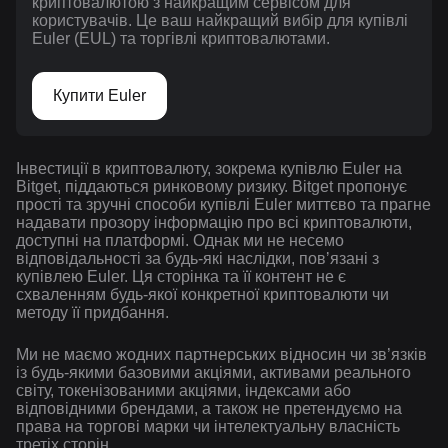
криптовалютою з найкращим сервісом для
користувачів. Це ваш найкращий вибір для купівлі
Euler (EUL) та торгівлі криптовалютами.
Купити Euler
Інвестиції в криптовалюту, зокрема купівлю Euler на
Bitget, піддаються ринковому ризику. Bitget пропонує
прості та зручні способи купівлі Euler миттєво та прагне
надавати прозору інформацію про всі криптовалюти,
доступні на платформі. Однак ми не несемо
відповідальності за будь-які наслідки, повʼязані з
купівлею Euler. Ця сторінка та її контент не є
схваленням будь-якої конкретної криптовалюти чи
методу її придбання.
Ми не маємо жодних партнерських відносин чи зв’язків
із будь-якими базовими акціями, активами реального
світу, токенізованими акціями, індексами або
відповідними брендами, а також не претендуємо на
права на торгові марки чи інтелектуальну власність
третіх сторін.