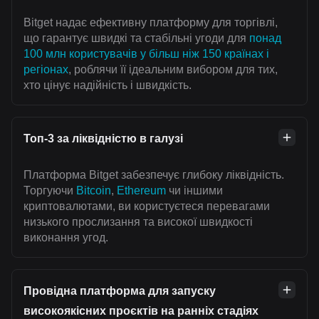
Bitget надає ефективну платформу для торгівлі,
що гарантує швидкі та стабільні угоди для
понад
100 млн користувачів у більш ніж 150 країнах і
регіонах
, роблячи її ідеальним вибором для тих,
хто цінує надійність і швидкість.
Топ-3 за ліквідністю в галузі
Платформа Bitget забезпечує глибоку ліквідність.
Торгуючи
Bitcoin
,
Ethereum
чи іншими
криптовалютами, ви користуєтеся перевагами
низького прослизання та високої швидкості
виконання угод.
Провідна платформа для запуску
високоякісних проєктів на ранніх стадіях