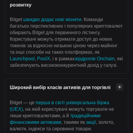
розвитку
Bitget
швидко додає нові монети
. Команди
багатьох перспективних і популярних криптовалют
обирають Bitget для первинного лістингу.
Користувачі можуть отримати доступ до нових
токенів за відносно низькою ціною через майнінг
та інші способи на таких платформах, як
Launchpool
,
PoolX
, і в рамках
аірдропів Onchain
, які
забезпечують висококонкурентний дохід у галузі.
Широкий вибір класів активів для торгівлі
Bitget — це
перша в світі універсальна біржа
(UEX)
, на якій користувачі можуть торгувати не
лише криптовалютами, а й
традиційними
фінансовими активами
, такими як
акції
, золото,
валюти, індекси та сировинні товари.