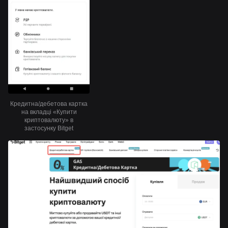
Кредитна/дебетова картка
на вкладці «Купити
криптовалюту» в
застосунку Bitget