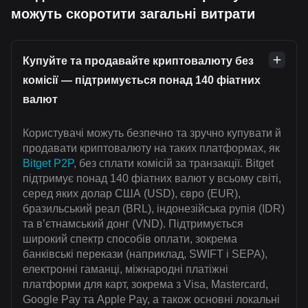
можуть скоротити загальні витрати
Купуйте та продавайте криптовалюту без
комісії — підтримується понад 140 фіатних
валют
Користувачі можуть безпечно та зручно купувати й
продавати криптовалюту на таких платформах, як
Bitget P2P
, без сплати комісій за транзакції. Bitget
підтримує понад 140 фіатних валют у всьому світі,
серед яких долар США (USD), євро (EUR),
бразильський реал (BRL), індонезійська рупія (IDR)
та в’єтнамський донг (VND). Підтримується
широкий спектр способів оплати, зокрема
банківські перекази (наприклад, SWIFT і SEPA),
електронні гаманці, міжнародні платіжні
платформи для карт, зокрема з Visa, Mastercard,
Google Pay та Apple Pay, а також основні локальні