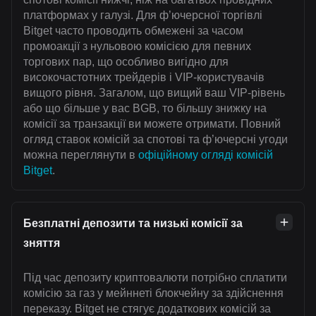
платформах у галузі. Для ф’ючерсної торгівлі
Bitget часто проводить обмежені за часом
промоакції з нульовою комісією для певних
торгових пар, що особливо вигідно для
високочастотних трейдерів і VIP-користувачів
вищого рівня. Загалом, що вищий ваш VIP-рівень
або що більше у вас BGB, то більшу знижку на
комісії за транзакції ви можете отримати. Повний
огляд ставок комісій за спотові та ф’ючерсні угоди
можна переглянути в
офіційному огляді комісій
Bitget
.
Безплатні депозити та низькі комісії за
зняття
Під час депозиту криптовалюти потрібно сплатити
комісію за газ у мейннеті блокчейну за здійснення
переказу. Bitget не стягує додаткових комісій за