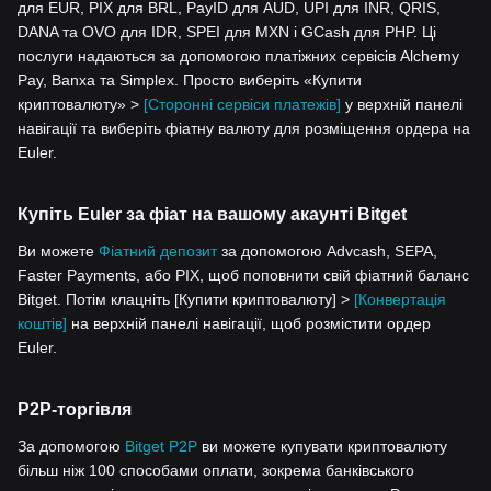
для EUR, PIX для BRL, PayID для AUD, UPI для INR, QRIS,
DANA та OVO для IDR, SPEI для MXN і GCash для PHP. Ці
послуги надаються за допомогою платіжних сервісів Alchemy
Pay, Banxa та Simplex. Просто виберіть «Купити
криптовалюту» >
[Сторонні сервіси платежів]
у верхній панелі
навігації та виберіть фіатну валюту для розміщення ордера на
Euler.
Купіть Euler за фіат на вашому акаунті Bitget
Ви можете
Фіатний депозит
за допомогою Advcash, SEPA,
Faster Payments, або PIX, щоб поповнити свій фіатний баланс
Bitget. Потім клацніть [Купити криптовалюту] >
[Конвертація
коштів]
на верхній панелі навігації, щоб розмістити ордер
Euler.
P2P-торгівля
За допомогою
Bitget P2P
ви можете купувати криптовалюту
більш ніж 100 способами оплати, зокрема банківського