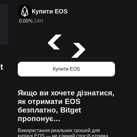
Купити EOS
0.00%
24H
t
Купити EOS
Якщо ви хочете дізнатися,
як отримати EOS
безплатно, Bitget
пропонує…
Використання реальних грошей для
купівлі EOS — не єдиний спосіб отримати