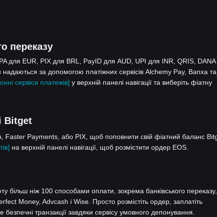
го переказу
EPA для EUR, PIX для BRL, PayID для AUD, UPI для INR, QRIS, DANA
 надаються за допомогою платіжних сервісів Alchemy Pay, Banxa та
онні сервіси платежів]
у верхній панелі навігації та виберіть фіатну
 Bitget
 Faster Payments, або PIX, щоб поповнити свій фіатний баланс Bitg
тів]
на верхній панелі навігації, щоб розмістити ордер EOS.
у більш ніж 100 способами оплати, зокрема банківського переказу,
Perfect Money, Advcash і Wise. Просто розмістіть ордер, заплатіть
 безпечні транзакції завдяки сервісу умовного депонування.