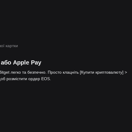
ої картки
 або Apple Pay
itget легко та безпечно. Просто клацніть [Купити криптовалюту] >
 щоб розмістити ордер EOS.