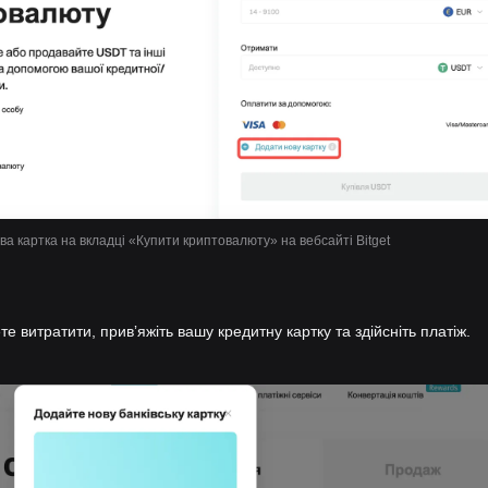
а картка на вкладці «Купити криптовалюту» на вебсайті Bitget
те витратити, привʼяжіть вашу кредитну картку та здійсніть платіж.