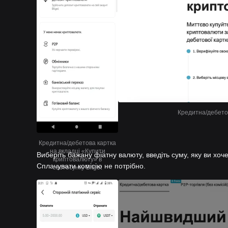
Кредитна/дебетов
Кредитна/дебетова картка
на вкладці «Купити
Виберіть бажану фіатну валюту, введіть суму, яку ви хоче
криптовалюту» в
Сплачувати комісію не потрібно.
застосунку Bitget