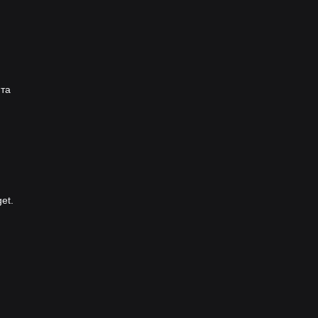
 та
et.