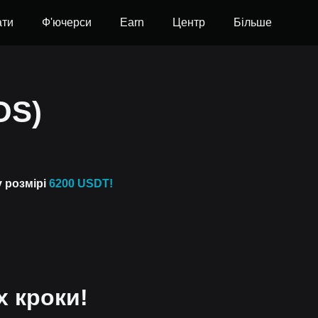
ати
Ф'ючерси
Earn
Центр
Більше
OS)
у розмірі
6200 USDT!
х кроки!