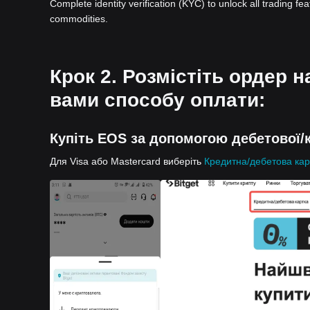
Complete identity verification (KYC) to unlock all trading fe
commodities.
Крок 2. Розмістіть ордер 
вами способу оплати:
Купіть EOS за допомогою дебетової/к
Для Visa або Mastercard виберіть
Кредитна/дебетова кар