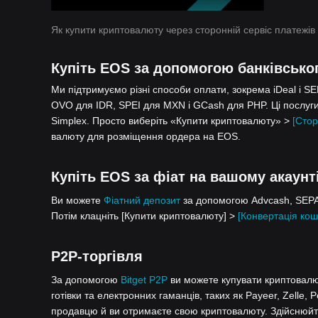
Як купити криптовалюту через сторонній сервіс платежів
Купіть EOS за допомогою банківсько
Ми підтримуємо різні способи оплати, зокрема iDeal і S
OVO для IDR, SPEI для MXN і GCash для PHP. Ці послуги
Simplex. Просто виберіть «Купити криптовалюту» >
[Стор
валюту для розміщення ордера на EOS.
Купіть EOS за фіат на вашому акаунті
Ви можете
Фіатний депозит
за допомогою Advcash, SEPA,
Потім клацніть [Купити криптовалюту] >
[Конвертація кош
P2P-торгівля
За допомогою
Bitget P2P
ви можете купувати криптовалют
готівки та електронних гаманців, таких як Payeer, Zelle, 
продавцю й ви отримаєте свою криптовалюту. Здійснюйте