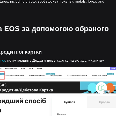
atures, including crypto, spot stocks (rTokens), metals, forex, and
на EOS за допомогою обраного
редитної картки
тка
, потім клацніть
Додати нову картку
на вкладці «Купити»