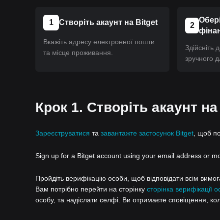
Обері
1
Створіть акаунт на Bitget
2
фіна
Вкажіть адресу електронної пошти
Здійсніть 
та місце проживання.
зручного д
Крок 1. Створіть акаунт на
Зареєструватися
та
завантажте застосунок Bitget
, щоб п
Sign up for a Bitget account using your email address or m
Пройдіть верифікацію особи, щоб відповідати всім вимогам
Вам потрібно перейти на сторінку
сторінка верифікації о
особу, та надіслати селфі. Ви отримаєте сповіщення, ко