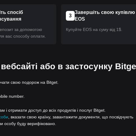
ть спосіб
Завершіть свою купівлю
3
нсування
EOS
депозит за допомогою
Купуйте EOS на суму від 1$.
ля вас способу оплати.
 вебсайті або в застосунку Bitge
очати свою подорож на Bitget.
obile number.
 і отримати доступ до всіх продуктів і послуг Bitget.
соби
, вказати свою країну, завантажити документи, що посвідчують
ли особу буду верифіковано.