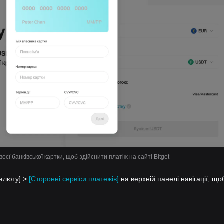
воєї банківської картки, щоб здійснити платіж на сайті Bitget
валюту] >
[Сторонні сервіси платежів]
на верхній панелі навігації, що