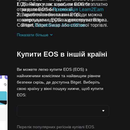
EOS. Якщо у вас є час, ви можете
Дізнайтеся, як заробити EOS безплатно
отримати EOS без комісій.
за допомогою
Промоакція Learn2Earn
Усі криптовалюти та винагороди можна
Заробляйте безплатні EOS,
конвертувати в EOS за допомогою Bitget
запрошуючи друзів зареєструватися на
Convert, Bitget Swap або спотової торгівлі.
Bitget
Промоакція Assist2Earn
Отримуйте безплатні EOS у вигляді
Показати більше
аірдропів, приєднавшись до
Актуальні
челенджі та промоакції
Купити EOS в іншій країні
Ви можете легко купити EOS (EOS) з
найнижчими комісіями та найвищим рівнем
безпеки скрізь, де доступна Bitget. Виберіть
свою країну у вікні пошуку нижче, щоб купити
EOS:
Перелік популярних регіонів купівлі EOS.