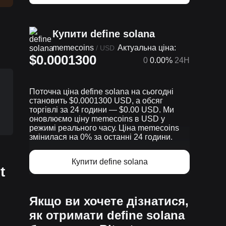
Купити define solana
memecoins
Актуальна ціна:
/
USD
$0.0001300
0
0.00%
24H
Поточна ціна define solana на сьогодні
становить $0.0001300 USD, а обсяг
торгівлі за 24 години — $0.00 USD. Ми
оновлюємо ціну memecoins в USD у
режимі реального часу. Ціна memecoins
змінилася на 0% за останні 24 години.
Купити define solana
t
Якщо ви хочете дізнатися,
як отримати define solana