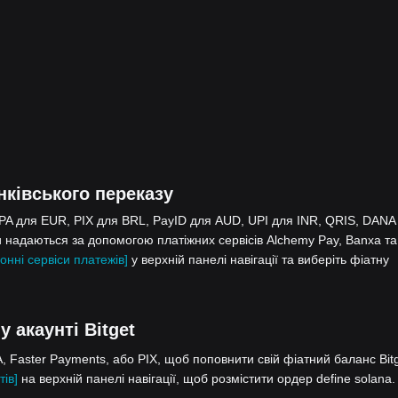
нківського переказу
EPA для EUR, PIX для BRL, PayID для AUD, UPI для INR, QRIS, DANA
 надаються за допомогою платіжних сервісів Alchemy Pay, Banxa та
онні сервіси платежів]
у верхній панелі навігації та виберіть фіатну
у акаунті Bitget
 Faster Payments, або PIX, щоб поповнити свій фіатний баланс Bitg
тів]
на верхній панелі навігації, щоб розмістити ордер define solana.