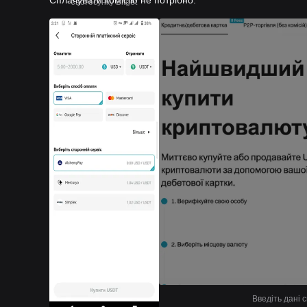
Сплачувати комісію не потрібно.
застосунку Bitget
Введіть дані с