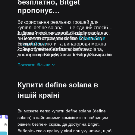
безплатно, Bitget
пропонує…
Використання реальних грошей для
купівлі define solana — не єдиний спосіб
отримати define solana. Якщо у вас є час,
Дізнайтеся, як заробити define solana
ви можете отримати define solana без
безплатно за допомогою
Промоакція
комісій.
Усі криптовалюти та винагороди можна
Learn2Earn
конвертувати в define solana за
Заробляйте безплатні define solana,
допомогою Bitget Convert, Bitget Swap або
запрошуючи друзів зареєструватися на
спотової торгівлі.
Bitget
Промоакція Assist2Earn
Показати більше
Отримуйте безплатні define solana у
вигляді аірдропів, приєднавшись до
Актуальні челенджі та промоакції
Купити define solana в
іншій країні
Ви можете легко купити define solana (define
solana) з найнижчими комісіями та найвищим
рівнем безпеки скрізь, де доступна Bitget.
Виберіть свою країну у вікні пошуку нижче, щоб