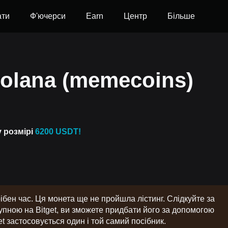
ати
Ф'ючерси
Earn
Центр
Більше
solana (memecoins)
у розмірі
6200 USDT!
бен час. Ця монета ще не пройшла лістинг. Слідкуйте за
ною на Bitget, ви зможете придбати його за допомогою
t застосовується один і той самий посібник.