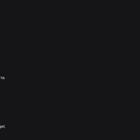
 та
et.