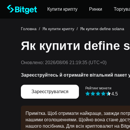
Купити крипту
Ринки
Торгув
Головна
/
Як купити крипту
/
Як купити define solana
Як купити define 
Оновлено:
2026/08/06 21:19:35
(UTC+0)
Зареєструйтесь й отримайте вітальний пакет 
Рейтинг монети
Зареєструватися
4.5
Примітка. Щоб отримати найкраще, завжди потрі
нашими оголошеннями. Щойно вона стане доступ
нашого посібника. Для всіх криптовалют на Bitge