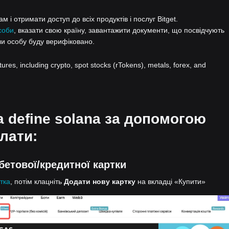
 і отримати доступ до всіх продуктів і послуг Bitget.
соби
, вказати свою країну, завантажити документи, що посвідчують
ли особу буду верифіковано.
atures, including crypto, spot stocks (rTokens), metals, forex, and
а define solana за допомогою
лати:
бетової/кредитної картки
тка
, потім клацніть
Додати нову картку
на вкладці «Купити»