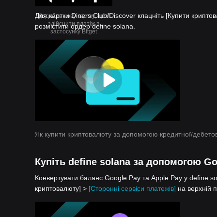
Для картки Diners Club/Discover клацніть [Купити крипто
Додайте нову картку, щоб
здійснити платіж в
розмістити ордер define solana.
застосунку Bitget
Як купити криптовалюту за допомогою кредитної/дебетов
Купіть define solana за допомогою Go
Конвертувати баланс Google Pay та Apple Pay у define sol
криптовалюту] >
[Сторонні сервіси платежів]
на верхній п