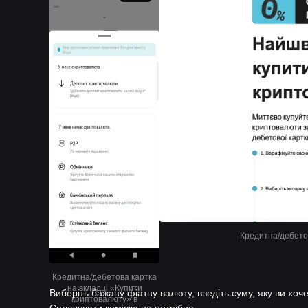
Кредитна/дебетов
Кредитна/дебетова картка
на вкладці «Купити
Виберіть бажану фіатну валюту, введіть суму, яку ви хоче
криптовалюту» в