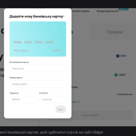
воєї банківської картки, щоб здійснити платіж на сайті Bitget