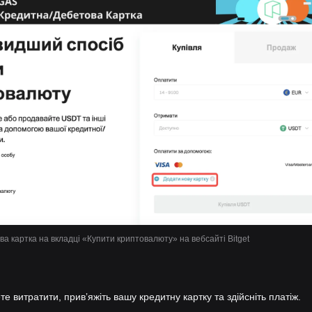
а картка на вкладці «Купити криптовалюту» на вебсайті Bitget
те витратити, привʼяжіть вашу кредитну картку та здійсніть платіж.