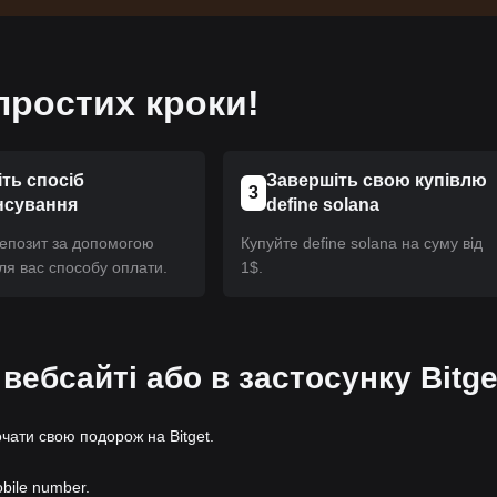
простих кроки!
ть спосіб
Завершіть свою купівлю
3
нсування
define solana
депозит за допомогою
Купуйте define solana на суму від
ля вас способу оплати.
1$.
 вебсайті або в застосунку Bitge
очати свою подорож на Bitget.
obile number.