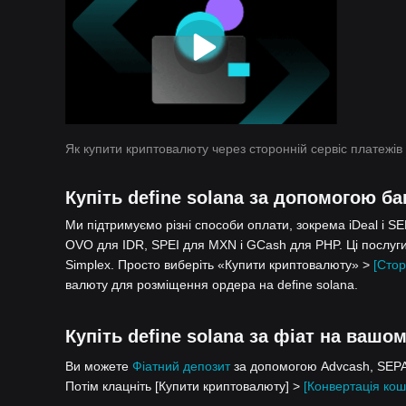
Як купити криптовалюту через сторонній сервіс платежів
Купіть define solana за допомогою ба
Ми підтримуємо різні способи оплати, зокрема iDeal і S
OVO для IDR, SPEI для MXN і GCash для PHP. Ці послуги
Simplex. Просто виберіть «Купити криптовалюту» >
[Стор
валюту для розміщення ордера на define solana.
Купіть define solana за фіат на вашом
Ви можете
Фіатний депозит
за допомогою Advcash, SEPA,
Потім клацніть [Купити криптовалюту] >
[Конвертація кош