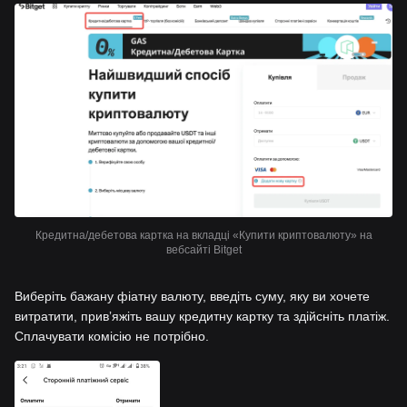
Кредитна/дебетова картка на вкладці «Купити криптовалюту» на
вебсайті Bitget
Виберіть бажану фіатну валюту, введіть суму, яку ви хочете
витратити, привʼяжіть вашу кредитну картку та здійсніть платіж.
Сплачувати комісію не потрібно.