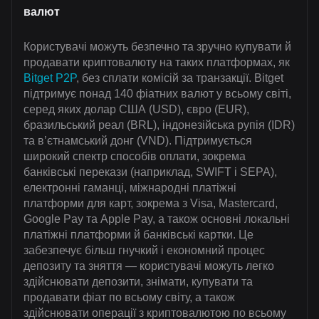
валют
Користувачі можуть безпечно та зручно купувати й
продавати криптовалюту на таких платформах, як
Bitget P2P
, без сплати комісій за транзакції. Bitget
підтримує понад 140 фіатних валют у всьому світі,
серед яких долар США (USD), євро (EUR),
бразильський реал (BRL), індонезійська рупія (IDR)
та в’єтнамський донг (VND). Підтримується
широкий спектр способів оплати, зокрема
банківські перекази (наприклад, SWIFT і SEPA),
електронні гаманці, міжнародні платіжні
платформи для карт, зокрема з Visa, Mastercard,
Google Pay та Apple Pay, а також основні локальні
платіжні платформи й банківські картки. Це
забезпечує більш гнучкий і економний процес
депозиту та зняття — користувачі можуть легко
здійснювати депозити, знімати, купувати та
продавати фіат по всьому світу, а також
здійснювати операції з криптовалютою по всьому