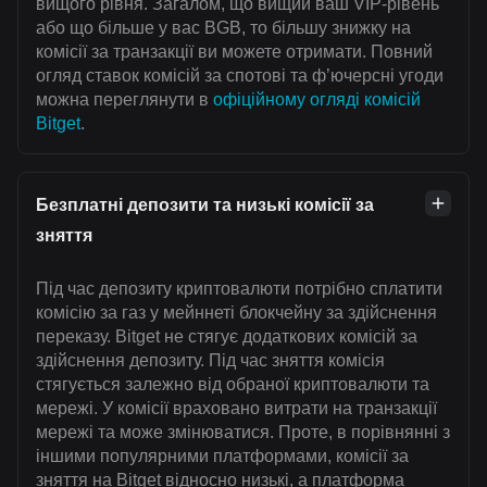
вищого рівня. Загалом, що вищий ваш VIP-рівень
або що більше у вас BGB, то більшу знижку на
комісії за транзакції ви можете отримати. Повний
огляд ставок комісій за спотові та ф’ючерсні угоди
можна переглянути в
офіційному огляді комісій
Bitget
.
Безплатні депозити та низькі комісії за
зняття
Під час депозиту криптовалюти потрібно сплатити
комісію за газ у мейннеті блокчейну за здійснення
переказу. Bitget не стягує додаткових комісій за
здійснення депозиту. Під час зняття комісія
стягується залежно від обраної криптовалюти та
мережі. У комісії враховано витрати на транзакції
мережі та може змінюватися. Проте, в порівнянні з
іншими популярними платформами, комісії за
зняття на Bitget відносно низькі, а платформа