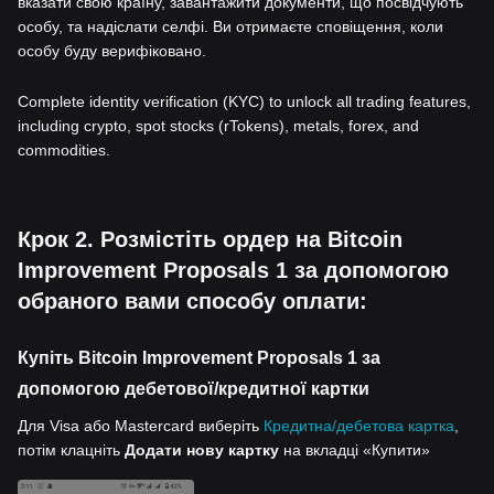
вказати свою країну, завантажити документи, що посвідчують
особу, та надіслати селфі. Ви отримаєте сповіщення, коли
особу буду верифіковано.
Complete identity verification (KYC) to unlock all trading features,
including crypto, spot stocks (rTokens), metals, forex, and
commodities.
Крок 2. Розмістіть ордер на Bitcoin
Improvement Proposals 1 за допомогою
обраного вами способу оплати:
Купіть Bitcoin Improvement Proposals 1 за
допомогою дебетової/кредитної картки
Для Visa або Mastercard виберіть
Кредитна/дебетова картка
,
потім клацніть
Додати нову картку
на вкладці «Купити»