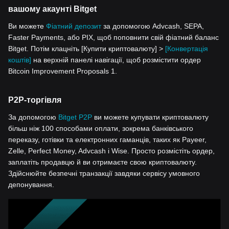
вашому акаунті Bitget
Ви можете
Фіатний депозит
за допомогою Advcash, SEPA,
Faster Payments, або PIX, щоб поповнити свій фіатний баланс
Bitget. Потім клацніть [Купити криптовалюту] >
[Конвертація
коштів]
на верхній панелі навігації, щоб розмістити ордер
Bitcoin Improvement Proposals 1.
P2P-торгівля
За допомогою
Bitget P2P
ви можете купувати криптовалюту
більш ніж 100 способами оплати, зокрема банківського
переказу, готівки та електронних гаманців, таких як Payeer,
Zelle, Perfect Money, Advcash і Wise. Просто розмістіть ордер,
заплатіть продавцю й ви отримаєте свою криптовалюту.
Здійснюйте безпечні транзакції завдяки сервісу умовного
депонування.