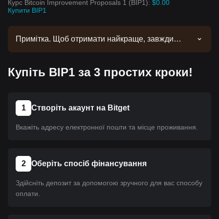
Курс Bitcoin Improvement Proposals 1 (BIP1):
$0.00
Купити BIP1
Примітка. Щоб отримати найкраще, завжди
потрібен час. Ця монета ще не пройшла лістинг.
Слідкуйте за нашими оголошеннями. Щойно
Купіть BIP1 за 3 простих кроки!
вона стане доступною на Bitget, ви зможете
придбати його за допомогою нашого посібника.
Для всіх криптовалют на Bitget застосовується
один і той самий посібник.
1
Створіть акаунт на Bitget
Вкажіть адресу електронної пошти та місце проживання.
2
Оберіть спосіб фінансування
Здійсніть депозит за допомогою зручного для вас способу
оплати.