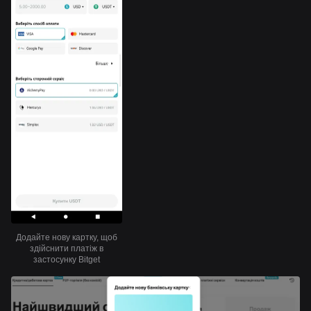
Додайте нову картку, щоб
здійснити платіж в
застосунку Bitget