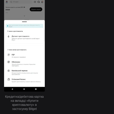
Кредитна/дебетова картка
на вкладці «Купити
криптовалюту» в
застосунку Bitget