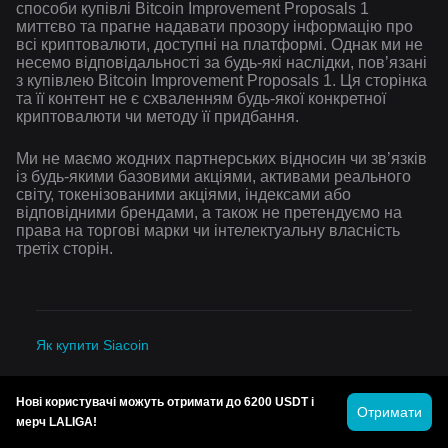
способи купівлі Bitcoin Improvement Proposals 1
миттєво та прагне надавати прозору інформацію про
всі криптовалюти, доступні на платформі. Однак ми не
несемо відповідальності за будь-які наслідки, повʼязані
з купівлею Bitcoin Improvement Proposals 1. Ця сторінка
та її контент не є схваленням будь-якої конкретної
криптовалюти чи методу її придбання.
Ми не маємо жодних партнерських відносин чи зв’язків
із будь-якими базовими акціями, активами реального
світу, токенізованими акціями, індексами або
відповідними брендами, а також не претендуємо на
права на торгові марки чи інтелектуальну власність
третіх сторін.
Як купити Siacoin
Як купити MANTRA
Нові користувачі можуть отримати до 6200 USDT і
Отримати
Як купити Waves
мерч LALIGA!