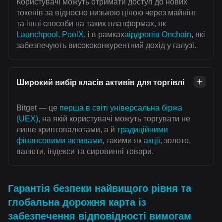
Користувачі можуть отримати доступ до нових
токенів за відносно низькою ціною через майнінг
та інші способи на таких платформах, як
Launchpool
,
PoolX
, і в рамках
аірдропів Onchain
, які
забезпечують висококонкурентний дохід у галузі.
Широкий вибір класів активів для торгівлі
Bitget — це
перша в світі універсальна біржа
(UEX)
, на якій користувачі можуть торгувати не
лише криптовалютами, а й
традиційними
фінансовими активами
, такими як
акції
, золото,
валюти, індекси та сировинні товари.
Гарантія безпеки найвищого рівня та
глобальна дорожня карта із
забезпечення відповідності вимогам