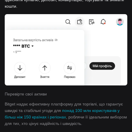
кошти.
Перевірте свої активи
Bitget надає ефективну платформу для торгівлі, що гарантує
швидкі та стабільні угоди для
понад 100 млн користувачів у
більш ніж 150 країнах і регіонах
, роблячи її ідеальним вибором
для тих, хто цінує надійність і швидкість.