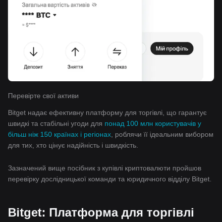
Перевірте свої активи
Bitget надає ефективну платформу для торгівлі, що гарантує
швидкі та стабільні угоди для
понад 100 млн користувачів у
більш ніж 150 країнах і регіонах
, роблячи її ідеальним вибором
для тих, хто цінує надійність і швидкість.
Зазначений вище посібник з купівлі криптовалюти пройшов
перевірку дослідницької команди та юридичного відділу Bitget.
Bitget: Платформа для торгівлі