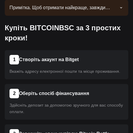
Примітка. Щоб отримати найкраще, завжди
потрібен час. Ця монета ще не пройшла лістинг.
Слідкуйте за нашими оголошеннями. Щойно
Купіть BITCOINBSC за 3 простих
вона стане доступною на Bitget, ви зможете
придбати його за допомогою нашого посібника.
кроки!
Для всіх криптовалют на Bitget застосовується
один і той самий посібник.
1
Створіть акаунт на Bitget
Вкажіть адресу електронної пошти та місце проживання.
2
Оберіть спосіб фінансування
Здійсніть депозит за допомогою зручного для вас способу
оплати.