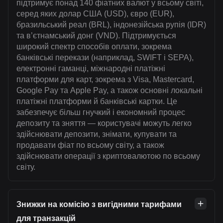
підтримує понад 140 фіатних валют у всьому світі,
серед яких долар США (USD), євро (EUR),
бразильський реал (BRL), індонезійська рупія (IDR)
та в’єтнамський донг (VND). Підтримується
широкий спектр способів оплати, зокрема
банківські перекази (наприклад, SWIFT і SEPA),
електронні гаманці, міжнародні платіжні
платформи для карт, зокрема з Visa, Mastercard,
Google Pay та Apple Pay, а також основні локальні
платіжні платформи й банківські картки. Це
забезпечує більш гнучкий і економний процес
депозиту та зняття — користувачі можуть легко
здійснювати депозити, знімати, купувати та
продавати фіат по всьому світу, а також
здійснювати операції з криптовалютою по всьому
світу.
Знижки на комісію з вигідними тарифами
для транзакцій