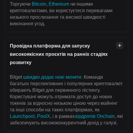
Торгуючи
Bitcoin
,
Ethereum
чи іншими
криптовалютами, ви користуєтеся перевагами
низького прослизання та високої швидкості
виконання угод.
Провідна платформа для запуску
високоякісних проєктів на ранніх стадіях
розвитку
Bitget
швидко додає нові монети
. Команди
багатьох перспективних і популярних криптовалют
обирають Bitget для первинного лістингу.
Користувачі можуть отримати доступ до нових
токенів за відносно низькою ціною через майнінг
та інші способи на таких платформах, як
Launchpool
,
PoolX
, і в рамках
аірдропів Onchain
, які
забезпечують висококонкурентний дохід у галузі.