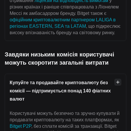
отримання
ліцензій на відповідність вимогам
у
різних країнах і раніше співпрацювала з Ліонелем
Мессі як амбасадором бренду. Bitget також є
офіційним криптовалютним партнером LALIGA в
регіонах EASTERN, SEA та LATAM
, що підкреслює
високу впізнаваність бренду на світовому ринку.
Завдяки низьким комісія користувачі
можуть скоротити загальні витрати
Купуйте та продавайте криптовалюту без
комісії — підтримується понад 140 фіатних
валют
Користувачі можуть безпечно та зручно купувати й
продавати криптовалюту на таких платформах, як
Bitget P2P
, без сплати комісій за транзакції. Bitget