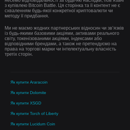
несемо відповідальності за будь-які наслідки, повʼязані
з купівлею Bitcoin Battle. Ця сторінка та її контент не є
схваленням будь-якої конкретної криптовалюти чи
методу її придбання.
Ми не маємо жодних партнерських відносин чи зв’язків
із будь-якими базовими акціями, активами реального
світу, токенізованими акціями, індексами або
відповідними брендами, а також не претендуємо на
права на торгові марки чи інтелектуальну власність
третіх сторін.
Як купити Araracoin
Як купити Dolomite
Як купити XSGD
Як купити Torch of Liberty
Як купити Lucidum Coin