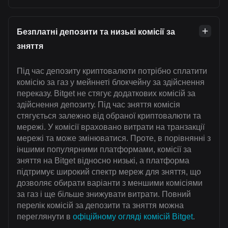
Безплатні депозити та низькі комісії за
зняття
Під час депозиту криптовалюти потрібно сплатити
комісію за газ у мейннеті блокчейну за здійснення
переказу. Bitget не стягує додаткових комісій за
здійснення депозиту. Під час зняття комісія
стягується залежно від обраної криптовалюти та
мережі. У комісії враховано витрати на транзакції
мережі та може змінюватися. Проте, в порівнянні з
іншими популярними платформами, комісії за
зняття на Bitget відносно низькі, а платформа
підтримує широкий спектр мереж для зняття, що
дозволяє обирати варіанти з меншими комісіями
за газ і ще більше знижувати витрати. Повний
перелік комісій за депозити та зняття можна
переглянути в
офіційному огляді комісій Bitget
.