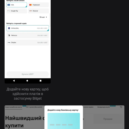
Додайте нову картку, щоб
здійснити платіж в
застосунку Bitget