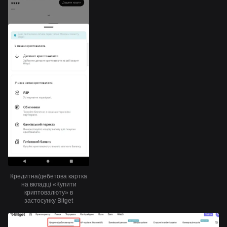
Кредитна/дебетова картка
на вкладці «Купити
криптовалюту» в
застосунку Bitget