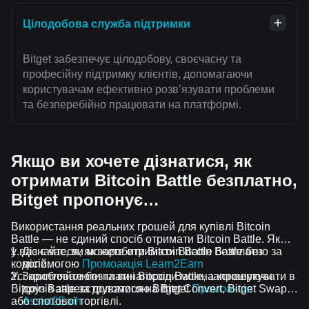
Цілодобова служба підтримки
Bitget забезпечує цілодобову, своєчасну та
професійну підтримку клієнтів, допомагаючи
користувачам ефективно розвʼязувати проблеми
та безперебійно працювати на платформі.
Якщо ви хочете дізнатися, як
отримати Bitcoin Battle безплатно,
Bitget пропонує…
Використання реальних грошей для купівлі Bitcoin
Battle — не єдиний спосіб отримати Bitcoin Battle. Якщо
у вас є час, ви можете отримати Bitcoin Battle без
Дізнайтеся, як заробити Bitcoin Battle безплатно за
комісій.
допомогою
Промоакція Learn2Earn
Усі криптовалюти та винагороди можна конвертувати в
Заробляйте безплатні Bitcoin Battle, запрошуючи
Bitcoin Battle за допомогою Bitget Convert, Bitget Swap
друзів зареєструватися на Bitget
Промоакція
або спотової торгівлі.
Assist2Earn