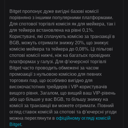
Bitget пропонує дуже вигідні базові комісії
порівняно з іншими популярними платформами.
Для спотової торгівлі комісія як для мейкера, так і
для тейкера встановлена на рівні 0,1%.
Користувачі, які сплачують комісію за транзакції в
BGB, можуть отримати знижку 20%, що знижує
комісію мейкера та тейкера до 0,08%. Ці пільгові
спотові комісії нижчі, ніж на багатьох провідних
платформах у галузі. Для ф’ючерсної торгівлі
Bitget часто проводить обмежені за часом
промоакції з нульовою комісією для певних
торгових пар, що особливо вигідно для
високочастотних трейдерів і VIP-користувачів
вищого рівня. Загалом, що вищий ваш VIP-рівень
або що більше у вас BGB, то більшу знижку на
комісії за транзакції ви можете отримати. Повний
огляд ставок комісій за спотові та ф’ючерсні угоди
можна переглянути в
офіційному огляді комісій
Bitget
.