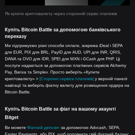
Як купити криптовалюту через сторонній сервіс платежів
Купіть Bitcoin Battle за допомогою банківського
переказу
Ми підтримуємо різні способи оплати, зокрема iDeal і SEPA
для EUR, PIX для BRL, PayID для AUD, UPI для INR, QRIS,
DANA та OVO для IDR, SPEI для MXN і GCash для PHP. Ці
послуги надаються за допомогою платіжних сервісів Alchemy
Pay, Banxa та Simplex. Просто виберіть «Купити
криптовалюту» >
[Сторонні сервіси платежів]
у верхній панелі
навігації та виберіть фіатну валюту для розміщення ордера на
Bitcoin Battle.
Купіть Bitcoin Battle за фіат на вашому акаунті
Bitget
Ви можете
Фіатний депозит
за допомогою Advcash, SEPA,
Faster Payments, або PIX, щоб поповнити свій фіатний баланс