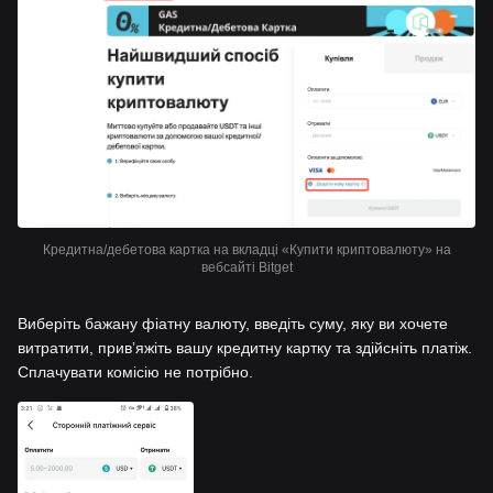
Кредитна/дебетова картка на вкладці «Купити криптовалюту» на
вебсайті Bitget
Виберіть бажану фіатну валюту, введіть суму, яку ви хочете
витратити, привʼяжіть вашу кредитну картку та здійсніть платіж.
Сплачувати комісію не потрібно.