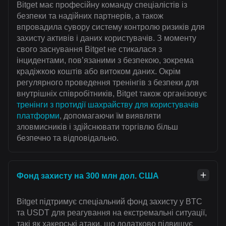
Bitget має професійну команду спеціалістів із
безпеки та надійних партнерів, а також
впровадила сувору систему контролю ризиків для
захисту активів і даних користувачів. З моменту
свого заснування Bitget не стикалася з
інцидентами, пов’язаними з безпекою, зокрема
крадіжкою коштів або витоком даних. Окрім
регулярного проведення тренінгів з безпеки для
внутрішніх співробітників, Bitget також організовує
тренінги з протидії шахрайству для користувачів
платформи
, допомагаючи їм виявляти
зловмисників і здійснювати торгівлю більш
безпечно та відповідально.
Фонд захисту на 300 млн дол. США
Bitget підтримує спеціальний фонд захисту у BTC
та USDT для реагування на екстремальні ситуації,
такі як хакерські атаки, що додатково підвищує