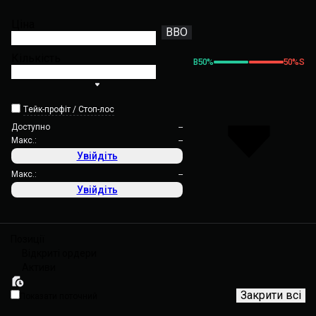
Ціна
BBO
Кількість
B
50
%
50
%
S
Тейк-профіт / Стоп-лос
Доступно
--
Макс.:
--
Увійдіть
Макс.:
--
Увійдіть
Позиції
Відкриті ордери
Активи
Закрити всі
Показати поточний