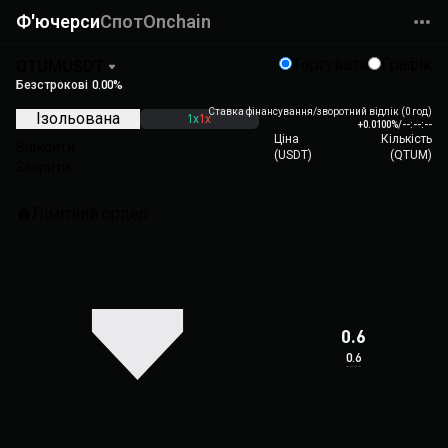
Ф'ючерси
Спот
Onchain
Торгувати
Графік
QTUMUSDT
Безстрокові
0.00%
Ставка фінансування/зворотний відлік (0 год)
Ізольована
1x
1x
+0.0100%
/
--:--:--
Ціна
Кількість
Відкрити
(
USDT
)
(
QTUM
)
Закрити
Лімітний ордер
0.6
0.6