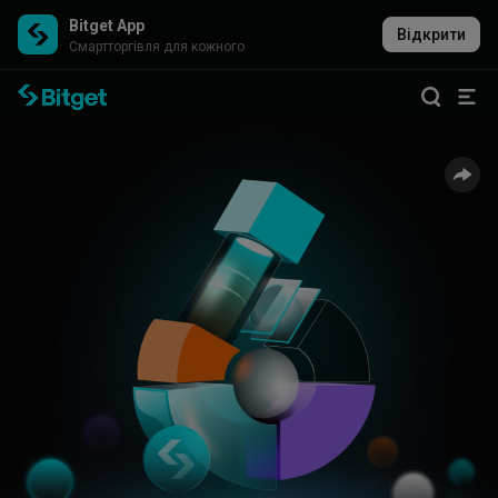
Bitget App
Відкрити
Cмартторгівля для кожного