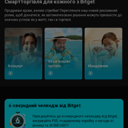
Смартторгівля для кожного з Bitget
Продумані кроки, великі стрибки! Перегляньте наш новий рекламний
ролик, щоб дізнатися, як автоматизовані рішення можуть призвести до
значних успіхів як у житті, так і в торгівлі.
Обовʼязкова
Концерт
зустріч
Мандрівник
6-секундний челендж від Bitget
Приєднуйтесь до 6-секундного челенджу від Bitget,
вигравайте PS5, подарункову коробку з нагоди 6-ї
річниці та 20 000 USDT!