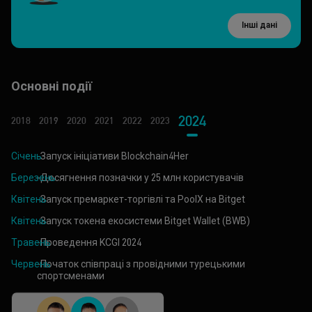
Інші дані
Основні події
2024
2018
2019
2020
2021
2022
2023
Січень
-Запуск ініціативи Blockchain4Her
Березень
-Досягнення позначки у 25 млн користувачів
Квітень
-Запуск премаркет-торгівлі та PoolX на Bitget
Квітень
-Запуск токена екосистеми Bitget Wallet (BWB)
Травень
-Проведення KCGI 2024
Червень
-Початок співпраці з провідними турецькими
спортсменами