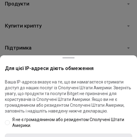
Продукти
Купити крипту
Підтримка
Для цієї IP-адреси діють обмеження
Юридична інформація
Ваша IP-адреса вказує на те, що ви намагаєтеся отримати
доступ до наших послуг із Сполучені Штати Америки. Зверніть
Файли cookie використовуються для оптимізації та
увагу, що продукти та послуги Bitget не призначені для
персоналізації використання нашого вебсайту. Ви можете
користувачів із Сполучені Штати Америки. Якщо ви не є
© 2026 Bitget
керувати налаштуваннями файлів cookie і переглянути
громадянином або резидентом Сполучені Штати Америки,
Політику щодо файлів cookie
.
заповніть і надішліть наведену нижче декларацію.
Я не є громадянином або резидентом Сполучені Штати
Прийняти всі файли cookie
Америки.