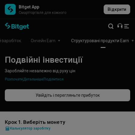
Bitget App
Відкрити
Cмартторгівля для кожного
 заробіток
Ончейн Earn
Структуровані продукти Earn
Подвійні інвестиції
Заробляйте незалежно від руху цін
Розпочати
Детальніше
Поділитися
Увійдіть і перегляньте прибуток
Крок 1. Виберіть монету
Калькулятор заробітку