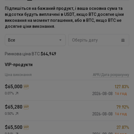
Підпишіться на бажаний продукт, і ваша основна сума та
відсотки будуть виплачені в USDT, якщо BTC досягне ціни
виконання на момент погашення, або в BTC, якщо BTC не
досягне ціни виконання.
Все
Ринкова ціна BTC:
$
64,949
VIP-продукти
Ціна виконання
APR
/
Дата розрахунку
$
65,000
127.83
%
VIP
0.07
%
2026-08-08
16 год
$
65,280
79.92
%
VIP
0.50
%
2026-08-08
16 год
$
65,500
37.87
%
VIP