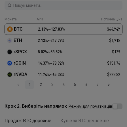
Монета
APR
Поточна ціна
BTC
2.13
%
~
127.83
%
$
64,949
ETH
2.13
%
~
217.79
%
$
1,918
rSPCX
8.02
%
~
58.52
%
$
129
rCOIN
14.37
%
~
78.92
%
$
151.76
rNVDA
11.74
%
~
65.38
%
$
223.82
1
2
3
4
5
6
7
Крок 2. Виберіть напрямок
Режим для початківців
Продаж BTC дорожче
Купівля BTC дешевше