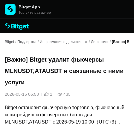
Bitget App
Торгуйте разумнее
Bitget
/
Поддержка
/
Информация о делистингах
/
Делистинг
/
[Важно] Bit
[Важно] Bitget удалит фьючерсы
MLNUSDT,ATAUSDT и связанные с ними
услуги
2026-05-15 06:58
1
435
Bitget остановит фьючерсную торговлю, фьючерсный
копитрейдинг и фьючерсных ботов для
MLNUSDT,ATAUSDT с 2026-05-19 10:00（UTC+3）.