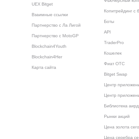
Фьючерсный коп
UEX Bitget
Копитрейдинг с 
Взаимные ссылки
Боты
Партнерство с Ла Лигой
API
Партнерство с MotoGP
TraderPro
Blockchain4Youth
Кошелек
Blockchain4Her
Фиат OTC
Карта сайта
Bitget Swap
Центр приложени
Центр приложени
Библиотека аир
Рынки акций
Цена золота сег
Цена серебра се