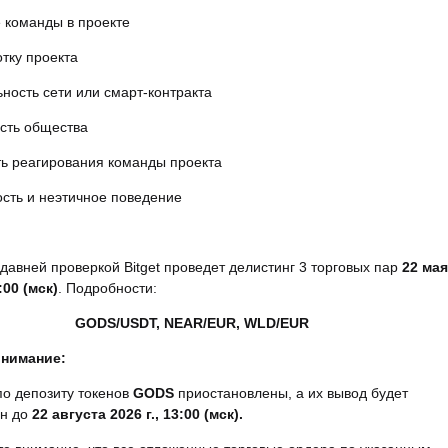
 команды в проекте
тку проекта
ность сети или смарт-контракта
сть общества
ть реагирования команды проекта
сть и неэтичное поведение
едавней проверкой Bitget проведет делистинг 3 торговых пар
22 мая
:00 (мск)
. Подробности:
GODS/USDT, NEAR/EUR, WLD/EUR
внимание:
по депозиту токенов
GODS
приостановлены, а их вывод будет
ен до
22 августа 2026 г., 13:00 (мск)
.