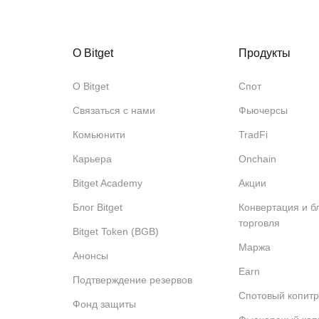
О Bitget
Продукты
О Bitget
Спот
Связаться с нами
Фьючерсы
Комьюнити
TradFi
Карьера
Onchain
Bitget Academy
Акции
Блог Bitget
Конвертация и б
торговля
Bitget Token (BGB)
Маржа
Анонсы
Earn
Подтверждение резервов
Спотовый копитр
Фонд защиты