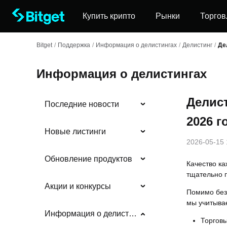
Купить крипто
Рынки
Торгов
Bitget
/
Поддержка
/
Информация о делистингах
/
Делистинг
/
Де
Информация о делистингах
Делист
Последние новости
2026 г
Новые листинги
2026-05-15 
Обновление продуктов
Качество ка
тщательно 
Акции и конкурсы
Помимо безо
мы учитывае
Информация о делистингах
Торговы