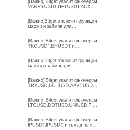
[Важно] Bitget удалит фьючерсы
VANRY/USDT
VANRYUSDT,HFTUSDT,ACXUS
DT и связанные с ними услуги
[Важно]Bitget отключит функции
маржи и займов для
определенных монет в едином
торговом счете
[Важно] Bitget удалит фьючерсы
TKOUSDT,EHUSDT и
связанные с ними услуги
[Важно]Bitget отключит функции
маржи и займов для
определенных монет в едином
торговом счете
[Важно] Bitget удалит фьючерсы
TRXUSD,BCHUSD,AAVEUSD,S
UIUSD,XLMUSD и связанные с
ними услуги
[Важно] Bitget удалит фьючерсы
LTCUSD,DOTUSD,UNIUSD,FIL
USD,ETCUSD и связанные с
ними услуги
[Важно] Bitget удалит фьючерсы
IPUSDT,IPUSDC и связанные с