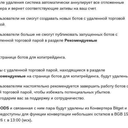
ле удаления система автоматически аннулирует все отложенные
ера и вернет соответствующие активы на ваш счет.
ьзователи не смогут создавать новых ботов с удаленной торговой
ой.
ьзователи больше не смогут публиковать запущенных ботов с
ленной торговой парой в разделе
Рекомендуемые
странице ботов для копитрейдинга.
ы с удаленной торговой парой, находящиеся в разделе
комендуемые
на странице ботов для копитрейдинга, будут удалены
ьзователям настоятельно рекомендуется завершить работу ботов 
й торговой парой, чтобы избежать потенциальных убытков.
годарим вас за поддержку и сотрудничество.
GODS
и связанная с ним пара будут удалены из Конвертера Bitget и
недоступны для функции конвертации небольших остатков в BGB 1
 г. в 13:00 (мск)
.