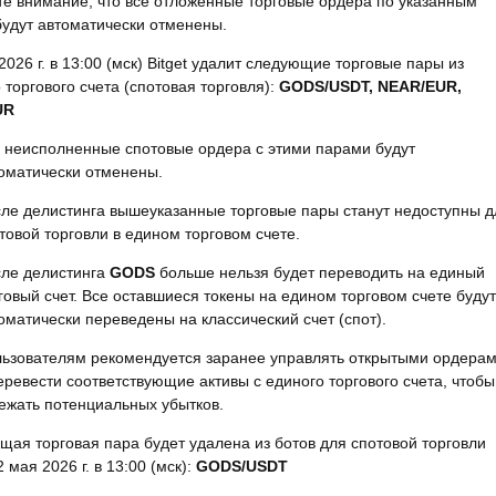
е внимание, что все отложенные торговые ордера по указанным
удут автоматически отменены.
2026 г. в 13:00 (мск) Bitget удалит следующие торговые пары из
 торгового счета (спотовая торговля):
GODS/USDT, NEAR/EUR,
UR
 неисполненные спотовые ордера с этими парами будут
оматически отменены.
ле делистинга вышеуказанные торговые пары станут недоступны д
товой торговли в едином торговом счете.
ле делистинга
GODS
больше нельзя будет переводить на единый
говый счет. Все оставшиеся токены на едином торговом счете будут
оматически переведены на классический счет (спот).
ьзователям рекомендуется заранее управлять открытыми ордера
еревести соответствующие активы с единого торгового счета, чтобы
ежать потенциальных убытков.
ая торговая пара будет удалена из ботов для спотовой торговли
2 мая 2026 г. в 13:00 (мск):
GODS/USDT