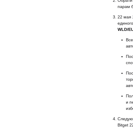
Обратит
парам б
22 мая 
единого
WLD/E
Все
авт
Пос
спо
Пос
тор
авт
Пол
и п
изб
Следующ
Bitget 2