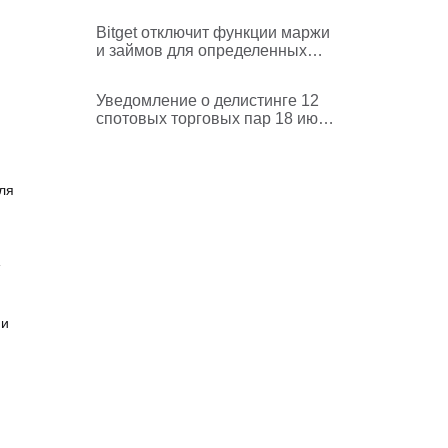
ними услуги
Bitget отключит функции маржи
и займов для определенных
монет в едином торговом счете
Уведомление о делистинге 12
спотовых торговых пар 18 июня
2026 года
ля
ми