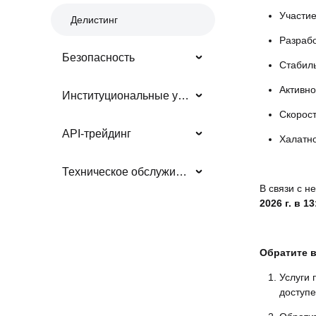
Участие
Делистинг
Разрабо
Безопасность
Стабиль
Активно
Институциональные услуги
Скорос
API-трейдинг
Халатно
Техническое обслуживание/обновления системы
В связи с н
2026 г. в 13
Обратите 
Услуги 
доступ