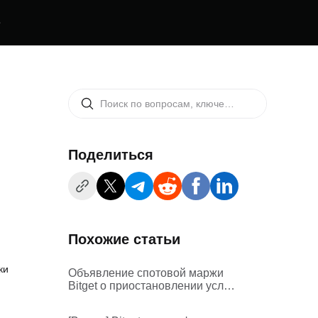
е
Поделиться
Похожие статьи
ки
Объявление спотовой маржи
Bitget о приостановлении услуг
маржинальной торговли
ACX/USDT, HFT/USDT,