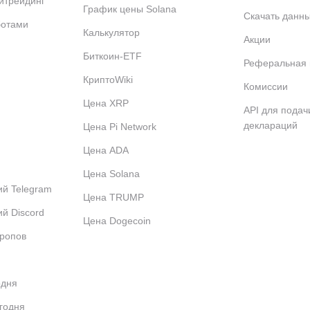
итрейдинг
График цены Solana
Скачать данн
ботами
Калькулятор
Акции
Биткоин-ETF
Реферальная
КриптоWiki
Комиссии
Цена XRP
API для подач
деклараций
Цена Pi Network
Цена ADA
Цена Solana
й Telegram
Цена TRUMP
й Discord
Цена Dogecoin
дропов
одня
годня