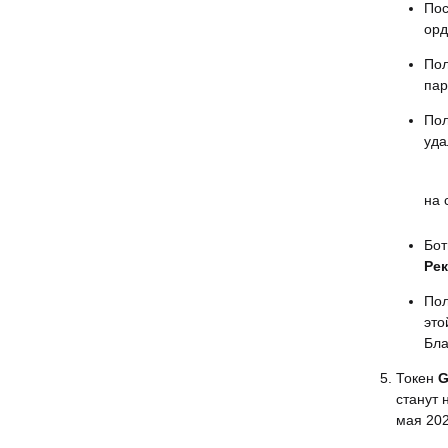
Пос
орд
Пол
пар
Пол
уда
на 
Бот
Ре
Пол
это
Бла
Токен
станут 
мая 2026