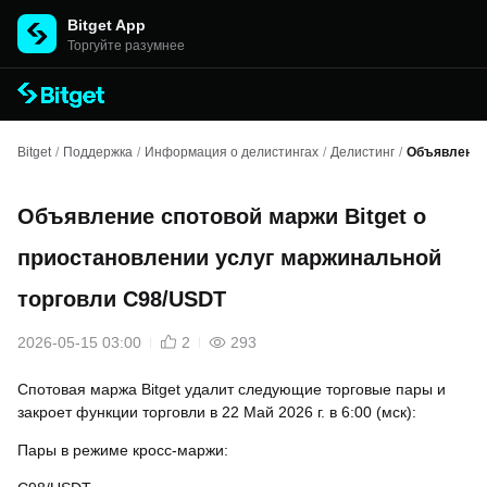
Bitget App
Торгуйте разумнее
Bitget
/
Поддержка
/
Информация о делистингах
/
Делистинг
/
Объявление 
Объявление спотовой маржи Bitget о
приостановлении услуг маржинальной
торговли C98/USDT
2026-05-15 03:00
2
293
Спотовая маржа Bitget удалит следующие торговые пары и
закроет функции торговли в 22 Май 2026 г. в 6:00 (мск):
Пары в режиме кросс-маржи: