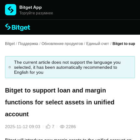
Bitget App
Торгуйте разумнее
Bitget
/
Поддержка
/
Обновление продуктов
/
Единый счет
/
Bitget to suppo
The current article does not support the language you
selected, it has been automatically recommended to
English for you
Bitget to support loan and margin
functions for select assets in unified
account
2025-11-12 09:03
7
2286