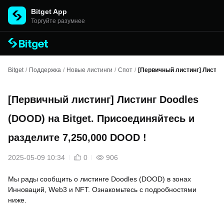
Bitget App
Торгуйте разумнее
Bitget
/
Поддержка
/
Новые листинги
/
Спот
/
[Первичный листинг] Листинг
[Первичный листинг] Листинг Doodles
(DOOD) на Bitget. Присоединяйтесь и
разделите 7,250,000 DOOD !
2025-05-09 10:34
0
906
Мы рады сообщить о листинге Doodles (DOOD) в зонах
Инноваций, Web3 и NFT. Ознакомьтесь с подробностями
ниже.