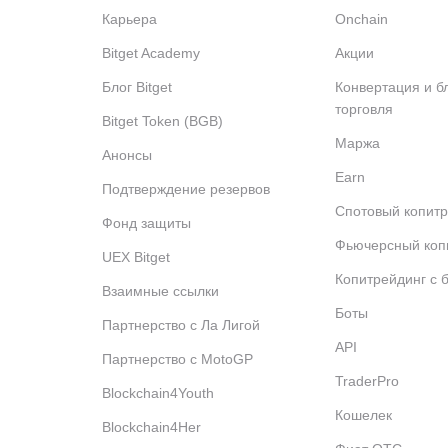
Карьера
Onchain
Bitget Academy
Акции
Блог Bitget
Конвертация и б
торговля
Bitget Token (BGB)
Маржа
Анонсы
Earn
Подтверждение резервов
Спотовый копитр
Фонд защиты
Фьючерсный коп
UEX Bitget
Копитрейдинг с 
Взаимные ссылки
Боты
Партнерство с Ла Лигой
API
Партнерство с MotoGP
TraderPro
Blockchain4Youth
Кошелек
Blockchain4Her