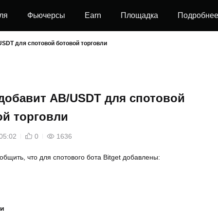
ля
Фьючерсы
Earn
Площадка
Подробне
/USDT для спотовой ботовой торговли
 добавит AB/USDT для спотовой
ой торговли
05:02
0
1636
бщить, что для спотового бота Bitget добавлены:
ки