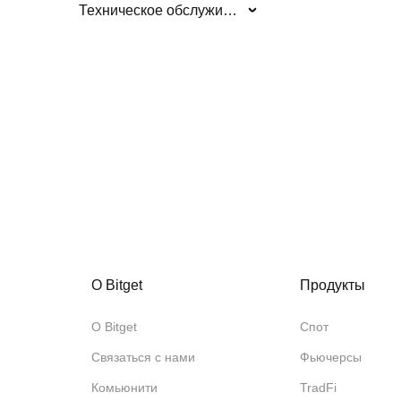
Техническое обслуживание/обновления системы
О Bitget
Продукты
О Bitget
Спот
Связаться с нами
Фьючерсы
Комьюнити
TradFi