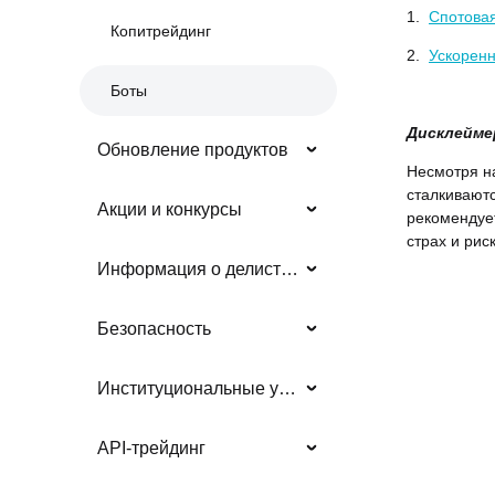
1.
Спотовая
Копитрейдинг
2.
Ускоренн
Боты
Дисклейме
Обновление продуктов
Несмотря н
сталкиваютс
Акции и конкурсы
рекомендует
страх и риск
Информация о делистингах
Безопасность
Институциональные услуги
API-трейдинг