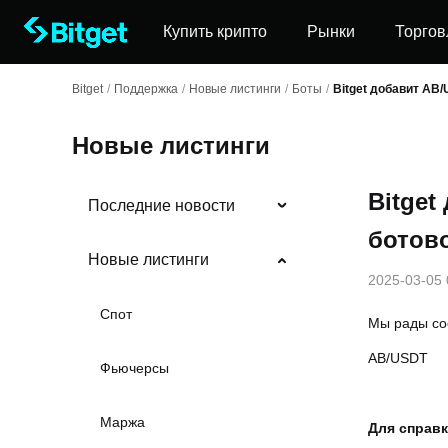
Купить крипто
Рынки
Торгов
Bitget
/
Поддержка
/
Новые листинги
/
Боты
/
Bitget добавит AB
Новые листинги
Bitget
Последние новости
ботов
Новые листинги
2025-03-05 
Спот
Мы рады соо
AB/USDT
Фьючерсы
Маржа
Для справ