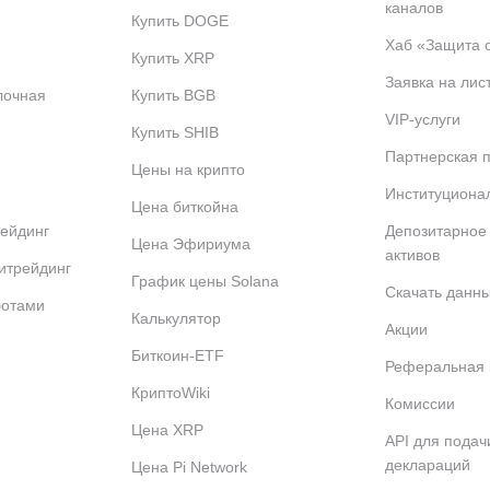
каналов
Купить DOGE
Хаб «Защита 
Купить XRP
Заявка на лис
лочная
Купить BGB
VIP-услуги
Купить SHIB
Партнерская 
Цены на крипто
Институциона
Цена биткойна
ейдинг
Депозитарное
Цена Эфириума
активов
итрейдинг
График цены Solana
Скачать данн
ботами
Калькулятор
Акции
Биткоин-ETF
Реферальная
КриптоWiki
Комиссии
Цена XRP
API для подач
деклараций
Цена Pi Network