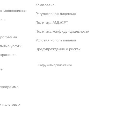
Комплаенс
от мошенников»
Регуляторная лицензия
тинг
Политика AML/CFT
Политика конфиденциальности
программа
Условия использования
льные услуги
Предупреждение о рисках
 хранение
Загрузить приложение
ые
 программа
и налоговых