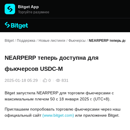
Bitget App
Торгуйте разумнее
Bitget
/
Поддержка
/
Новые листинги
/
Фьючерсы
/
NEARPERP теперь дос
NEARPERP теперь доступна для
фьючерсов USDC-M
2025-01-18 05:29
0
831
Bitget запустила NEARPERP для торговли фьючерсами с
максимальным плечом 50 с 18 января 2025 г. (UTC+8).
Приглашаем попробовать торговлю фьючерсами через наш
официальный сайт
(www.bitget.com)
или приложение Bitget.