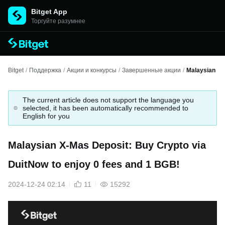
Bitget App
Торгуйте разумнее
Bitget
/
Поддержка
/
Акции и конкурсы
/
Завершенные акции
/
Malaysian X-
The current article does not support the language you
selected, it has been automatically recommended to
English for you
Malaysian X-Mas Deposit: Buy Crypto via
DuitNow to enjoy 0 fees and 1 BGB!
2024-12-24 02:14
11
15292