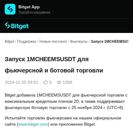
Bitget App
Торгуйте разумнее
Bitget
/
Поддержка
/
Новые листинги
/
Фьючерсы
/
Запуск 1MCHEEMSUSDT 
Запуск 1MCHEEMSUSDT для
фьючерсной и ботовой торговли
2024-11-25 09:01
0
1068
Bitget добавила 1MCHEEMSUSDT для фьючерсной торговли с
максимальным кредитным плечом 20, а также поддерживает
фьючерсную ботовую торговлю с 25 ноября 2024 г. (UTC+8).
Испытайте торговлю фьючерсами на нашем официальном
сайте (
www.bitget.com
) или приложении Bitget.