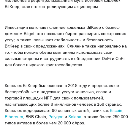
миллионов в децентрализованный мультисетевой кошелек
BitKeep, став его контролирующим акционером.
Инвестиции включают слияние кошелька BitKeep с бизнес-
доменом Bitget, что позволяет бирже расширить спектр своих
услуг, а также повышает стабильность и безопасность
BitKeep в своих предложениях. Слияние также направлено на
то, чтобы помочь обеим компаниям использовать свои
сильные стороны и сотрудничать в объединении DeFi и CeFi
для более широкого криптосообщества.
Кошелек BitKeep был основан в 2018 году и предоставляет
бесперебойные и надежные услуги кошелька, свопа и
торговой площадки NFT для своих пользователей,
насчитывающих более 8 миллионов человек в 168 странах.
Кошелек поддерживает 90 основных сетей, таких как
Bitcoin
,
Ethereum
, BNB Chain,
Polygon
и
Solana
, а также более 250 000
типов активов в более чем 20 000 dApps.