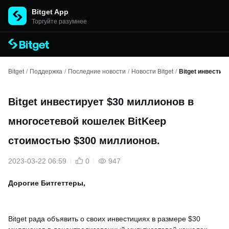
Bitget App
Торгуйте разумнее
Bitget
/
Поддержка
/
Последние новости
/
Новости Bitget
/
Bitget инвестир
Bitget инвестирует $30 миллионов в
многосетевой кошелек BitKeep
стоимостью $300 миллионов.
2023-03-22 06:59
0
947
Дорогие Битгеттеры,
Bitget рада объявить о своих инвестициях в размере $30