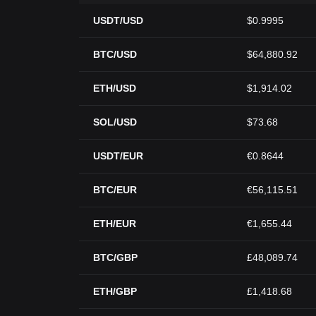
USDT/USD
$0.9995
BTC/USD
$64,880.92
ETH/USD
$1,914.02
SOL/USD
$73.68
USDT/EUR
€0.8644
BTC/EUR
€56,115.51
ETH/EUR
€1,655.44
BTC/GBP
£48,089.74
ETH/GBP
£1,418.68