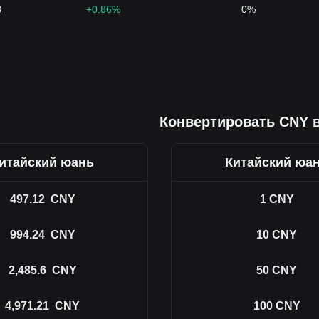
8
+0.86%
0%
Конвертировать CNY 
итайский юань
Китайский юа
497.12
CNY
1
CNY
994.24
CNY
10
CNY
2,485.6
CNY
50
CNY
4,971.21
CNY
100
CNY