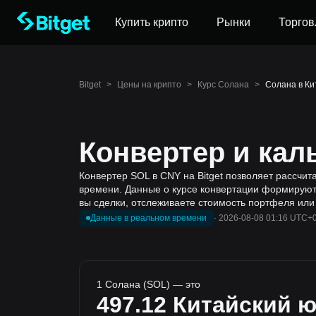
Купить крипто
Рынки
Торгов
Bitget
>
Цены на крипто
>
Курс Солана
>
Солана в Ки
Конвертер и кал
Конвертер SOL в CNY на Bitget позволяет рассчит
времени. Данные о курсе конвертации формируютс
вы сделки, отслеживаете стоимость портфеля или
Данные в реальном времени
·
2026-08-08 01:16 UTC+
1 Солана (SOL) — это
497.12
Китайский 