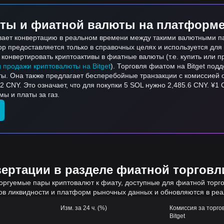
ты и фиатной валюты на платформе 
ивает конвертацию в реальном времени между такими валютными па
тор предоставляется только в справочных целях и используется дл
онвертировать криптоактивы в фиатные валюты (т.е. купить или пр
и продажи криптовалюты на Bitget
). Торговля фиатом на Bitget по
ты. Она также предлагает бесперебойные транзакции с комиссией 
 CNY. Это означает, что для покупки 5 SOL нужно 2,485.6 CNY. ¥1
ы и платы за газ.
ртации в разделе фиатной торговли
оргуемые пары криптовалют к фиату, доступные для фиатной торгов
ов ликвидности и платформ рыночных данных и обновляются в ре
Изм. за 24 ч. (%)
Комиссия за торго
Bitget