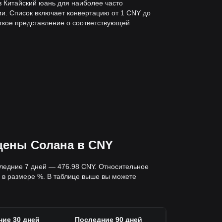
в Китайский юань для наиболее часто
и. Список включает конвертацию от 1 CNY до
еткое представление о соответствующей
цены Солана в CNY
следние 7 дней — 476.98 CNY. Относительное
 в размере %. В таблице выше вы можете
ие 30 дней
Последние 90 дней