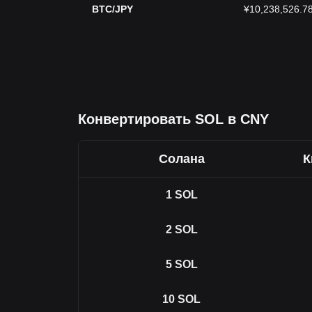
BTC/JPY
¥10,238,526.7
Конвертировать SOL в CNY
Солана
К
1
SOL
2
SOL
5
SOL
10
SOL