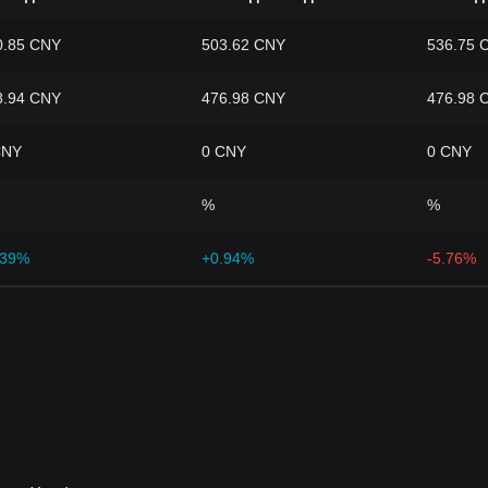
0.85 CNY
503.62 CNY
536.75 
8.94 CNY
476.98 CNY
476.98 
CNY
0 CNY
0 CNY
%
%
.39%
+0.94%
-5.76%