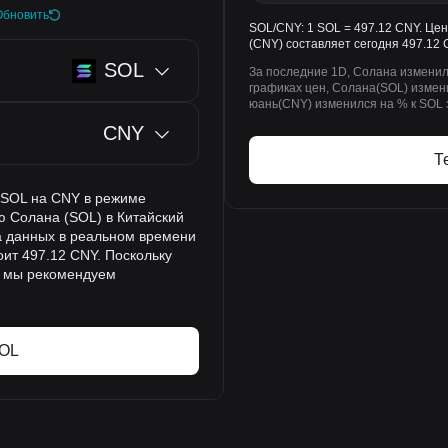
Обновить
SOL/CNY: 1 SOL = 497.12 CNY. Цен
(CNY) составляет сегодня 497.12 
SOL
За последние 1D, Солана изменил
графиках цен, Солана(SOL) измени
юань(CNY) изменился на % к SOL 
CNY
Т
а SOL на CNY в режиме
ю Солана (SOL) в Китайский
на данных в реальном времени
оит 497.12 CNY. Поскольку
, мы рекомендуем
SOL