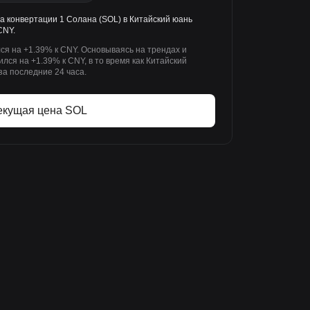
а конвертации 1 Солана (SOL) в Китайский юань
CNY.
ся на +1.39% к CNY. Основываясь на трендах и
лся на +1.39% к CNY, в то время как Китайский
за последние 24 часа.
екущая цена SOL