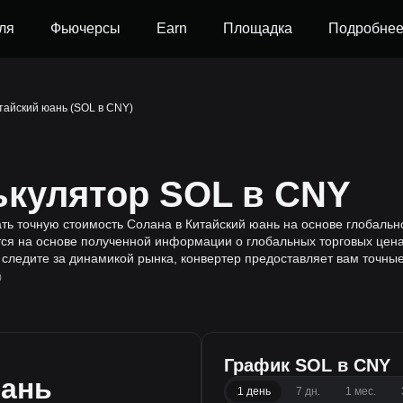
ля
Фьючерсы
Earn
Площадка
Подробне
тайский юань (SOL в CNY)
ькулятор SOL в CNY
ать точную стоимость Солана в Китайский юань на основе глобаль
я на основе полученной информации о глобальных торговых ценах
 следите за динамикой рынка, конвертер предоставляет вам точны
0
График SOL в CNY
юань
1 день
7 дн.
1 мес.