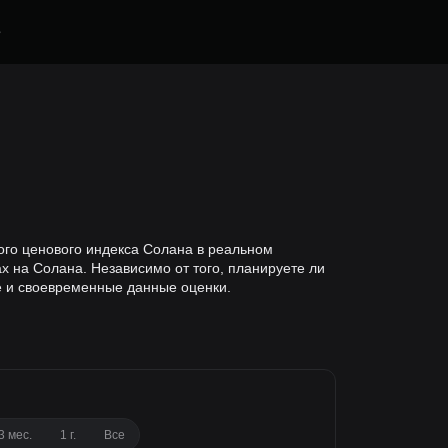
е
ного ценового индекса Солана в реальном
 на Солана. Независимо от того, планируете ли
е и своевременные данные оценки.
3 мес.
1 г.
Все