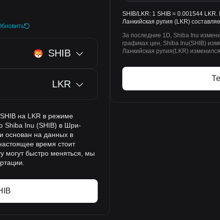
SHIB/LKR: 1 SHIB = 0.001544 LKR. 
Ланкийская рупия (LKR) составляе
Обновить
За последние 1D, Shiba Inu измен
графиках цен, Shiba Inu(SHIB) изм
SHIB
Ланкийская рупия(LKR) изменился 
Т
LKR
 SHIB на LKR в режиме
 Shiba Inu (SHIB) в Шри-
ии основан на данных в
 настоящее время стоит
у могут быстро меняться, мы
ртации.
HIB