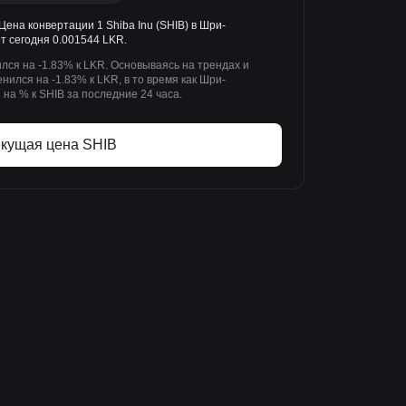
Цена конвертации 1 Shiba Inu (SHIB) в Шри-
т сегодня 0.001544 LKR.
ился на -1.83% к LKR. Основываясь на трендах и
енился на -1.83% к LKR, в то время как Шри-
на % к SHIB за последние 24 часа.
екущая цена SHIB