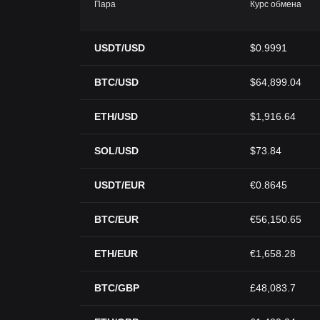
Пара
Курс обмена
USDT/USD
$0.9991
BTC/USD
$64,899.04
ETH/USD
$1,916.64
SOL/USD
$73.84
USDT/EUR
€0.8645
BTC/EUR
€56,150.65
ETH/EUR
€1,658.28
BTC/GBP
£48,083.7