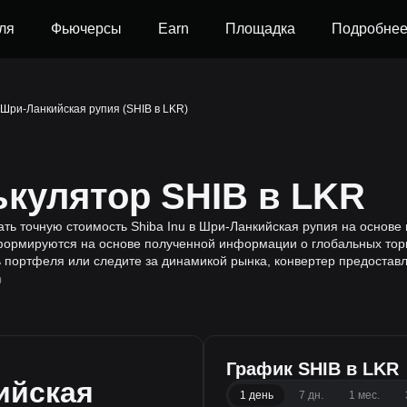
ля
Фьючерсы
Earn
Площадка
Подробне
в Шри-Ланкийская рупия (SHIB в LKR)
ькулятор SHIB в LKR
ать точную стоимость Shiba Inu в Шри-Ланкийская рупия на основе 
ормируются на основе полученной информации о глобальных торгов
ь портфеля или следите за динамикой рынка, конвертер предостав
0
График SHIB в LKR
ийская
1 день
7 дн.
1 мес.