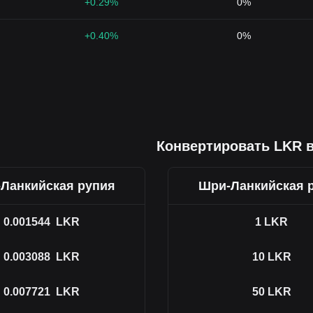
+0.29%
0%
+0.40%
0%
Конвертировать LKR в
Ланкийская рупия
Шри-Ланкийская 
0.001544
LKR
1
LKR
0.003088
LKR
10
LKR
0.007721
LKR
50
LKR