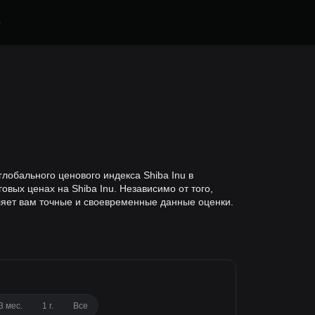
е
глобального ценового индекса Shiba Inu в
ых ценах на Shiba Inu. Независимо от того,
ляет вам точные и своевременные данные оценки.
3 мес.
1 г.
Все