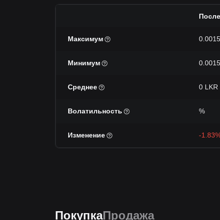
После
Максимум
0.001
Минимум
0.001
Среднее
0 LKR
Волатильность
%
Изменение
-1.83
Покупка
Продажа