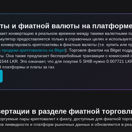
ты и фиатной валюты на платформе 
вает конвертацию в реальном времени между такими валютными пар
лькулятор предоставляется только в справочных целях и используе
онвертировать криптоактивы в фиатные валюты (т.е. купить или пр
и продажи криптовалюты на Bitget
). Торговля фиатом на Bitget по
ты. Она также предлагает бесперебойные транзакции с комиссией 
1544 LKR. Это означает, что для покупки 5 SHIB нужно 0.007721 LK
й платформы и платы за газ.
ртации в разделе фиатной торговли
оргуемые пары криптовалют к фиату, доступные для фиатной торгов
ов ликвидности и платформ рыночных данных и обновляются в ре