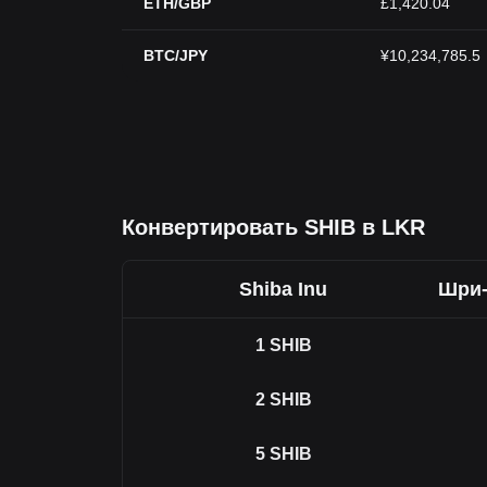
ETH/GBP
£1,420.04
BTC/JPY
¥10,234,785.5
Конвертировать SHIB в LKR
Shiba Inu
Шри-
1
SHIB
2
SHIB
5
SHIB