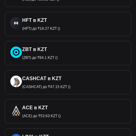
HFT в KZT
(HFT) до ₸16.27 KZT ()
ZBT в KZT
(ZBT) до ₸84.1 KZT ()
CASHCAT в KZT
(CASHCAT) до ₸47.15 KZT ()
ACE в KZT
(ACE) до ₸53.63 KZT ()