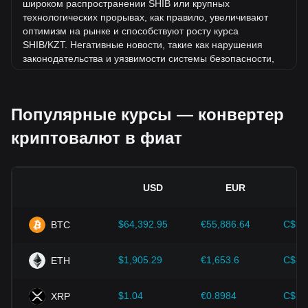
широком распространении SHIB или крупных
технологических прорывах, как правило, увеличивают
оптимизм на рынке и способствуют росту курса
SHIB/KZT. Негативные новости, такие как нарушения
законодательства и уязвимости системы безопасности,
могут вызвать панику на рынке и привести к снижению
курса SHIB/KZT.
Популярные курсы — конвертер
Нормативно-правовая база.
Государственная политика
и нормативные акты, регулирующие криптовалюты,
криптовалют в фиат
оказывают непосредственное влияние на их принятие.
Это определяет их стоимость по отношению к
традиционным валютам, таким как доллар США. Четкое
и поддерживающее регулирование может повысить
USD
EUR
доверие инвесторов к криптовалютам и способствовать
росту их стоимости. Неопределенная или слишком
строгая политика регуляторов может помешать развитию
$64,392.95
€55,886.64
C$90
BTC
криптовалют и привести к падению их стоимости.
Экономические показатели.
Макроэкономические
$1,905.29
€1,653.6
C$2,
ETH
факторы в стране, где выпущена фиатная валюта, такие
как уровень инфляции, процентные ставки и ключевые
$1.04
€0.8984
C$1.
XRP
показатели экономического роста, играют решающую