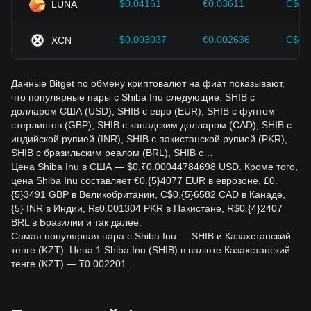
$0.04161
€0.03611
C$0.
LUNA
$0.003037
€0.002636
C$0.
XCN
Данные Bitget по обмену криптовалют на фиат показывают,
что популярные пары с Shiba Inu следующие: SHIB с
долларом США (USD), SHIB с евро (EUR), SHIB с фунтом
стерлингов (GBP), SHIB с канадским долларом (CAD), SHIB с
индийской рупией (INR), SHIB с пакистанской рупией (PKR),
SHIB с бразильским реалом (BRL), SHIB с…
Цена Shiba Inu в США — $0.₹0.00044784698 USD. Кроме того,
цена Shiba Inu составляет €0.{5}4077 EUR в еврозоне, £0.
{5}3491 GBP в Великобритании, C$0.{5}6582 CAD в Канаде,
{5} INR в Индии, ₨0.001304 PKR в Пакистане, R$0.{4}2407
BRL в Бразилии и так далее.
Самая популярная пара с Shiba Inu — SHIB и Казахстанский
тенге (KZT). Цена 1 Shiba Inu (SHIB) в валюте Казахстанский
тенге (KZT) — ₸0.002201.