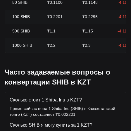
50
SHIB
₸0.1100
₸0.1148
-4.11%
100
SHIB
₸0.2201
₸0.2295
-4.11%
500
SHIB
₸1.1
₸1.15
-4.11%
1000
SHIB
₸2.2
₸2.3
-4.11%
Часто задаваемые вопросы о
конвертации SHIB в KZT
Сколько стоит 1 Shiba Inu в KZT?
Прямо сейчас цена 1 Shiba Inu (SHIB) в Казахстанский
тенге (KZT) составляет ₸0.002201.
Сколько SHIB я могу купить за 1 KZT?