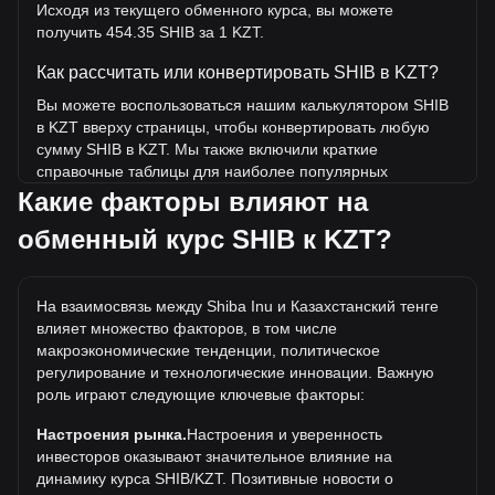
Исходя из текущего обменного курса, вы можете
получить 454.35 SHIB за 1 KZT.
Как рассчитать или конвертировать SHIB в KZT?
Вы можете воспользоваться нашим калькулятором SHIB
в KZT вверху страницы, чтобы конвертировать любую
сумму SHIB в KZT. Мы также включили краткие
справочные таблицы для наиболее популярных
конвертаций. Например, 5 KZT эквивалентны 2,271.73
Какие факторы влияют на
SHIB, а 5 SHIB будут стоить около 0.01100KZT.
обменный курс SHIB к KZT?
Какова самая высокая цена SHIB/KZT в истории?
Самая высокая цена 1 SHIB в KZT за все время
На взаимосвязь между Shiba Inu и Казахстанский тенге
составляет ₸0.04144. Еще неизвестно, превысит ли
влияет множество факторов, в том числе
стоимость 1 SHIB в KZT текущий исторический
макроэкономические тенденции, политическое
максимум.
регулирование и технологические инновации. Важную
Какова динамика цен в KZT?
роль играют следующие ключевые факторы:
За последние 7 дней обменный курс Shiba Inu (SHIB)
Настроения рынка.
Настроения и уверенность
снизился на 0.50%. За последний месяц обменный курс
инвесторов оказывают значительное влияние на
Shiba Inu (SHIB) вырос на 7.06% по отношению к
динамику курса SHIB/KZT. Позитивные новости о
следующей валюте: Казахстанский тенге (KZT).