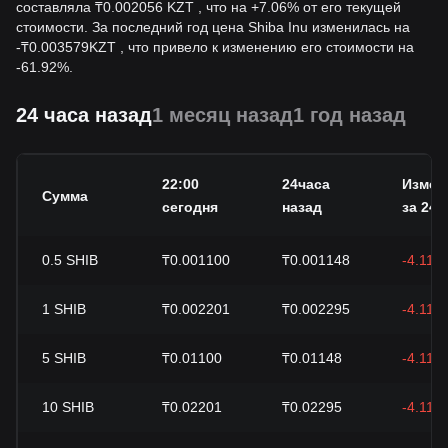
составляла ₸0.002056 KZT , что на +7.06% от его текущей
стоимости. За последний год цена Shiba Inu изменилась на
-
₸
0.003579
KZT
, что привело к изменению его стоимости на
-61.92%.
24 часа назад
1 месяц назад
1 год назад
22:00
24часа
Измен
Сумма
сегодня
назад
за 24 ч
0.5
SHIB
₸0.001100
₸0.001148
-4.11%
1
SHIB
₸0.002201
₸0.002295
-4.11%
5
SHIB
₸0.01100
₸0.01148
-4.11%
10
SHIB
₸0.02201
₸0.02295
-4.11%