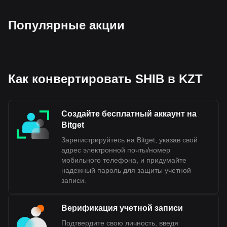
Данные обмена криптовалют Bitget на фиат
показывают, что наиболее популярной парой
Shiba Inu является SHIB к KZT, а код валюты Shiba
Популярные акции
Inu — SHIB. Используйте криптовалютный
калькулятор, чтобы узнать, на сколько KZT можно
обменять вашу криптовалюту.
Как конвертировать SHIB в KZT
Создайте бесплатный аккаунт на
Bitget
Зарегистрируйтесь на Bitget, указав свой
адрес электронной почты/номер
мобильного телефона, и придумайте
надежный пароль для защиты учетной
записи.
Верификация учетной записи
Подтвердите свою личность, введя