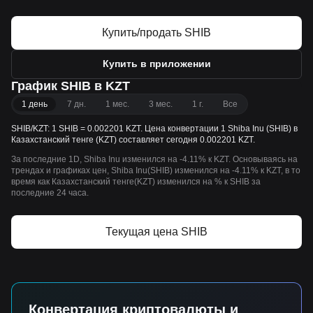
Купить/продать SHIB
Купить в приложении
График SHIB в KZT
1 день
7 дн.
1 мес.
3 мес.
1 г.
Все
SHIB/KZT: 1 SHIB = 0.002201 KZT. Цена конвертации 1 Shiba Inu (SHIB) в
Казахстанский тенге (KZT) составляет сегодня 0.002201 KZT.
За последние 1D, Shiba Inu изменился на -4.11% к KZT. Основываясь на
трендах и графиках цен, Shiba Inu(SHIB) изменился на -4.11% к KZT, в то
время как Казахстанский тенге(KZT) изменился на % к SHIB за
последние 24 часа.
Текущая цена SHIB
Конвертация криптовалюты и