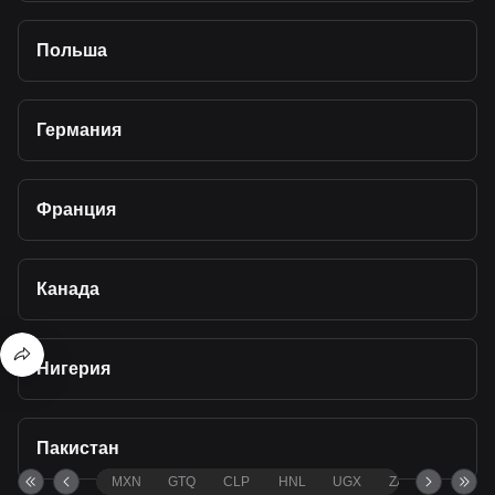
Польша
Германия
Франция
Канада
Нигерия
Пакистан
MXN
GTQ
CLP
HNL
UGX
ZAR
TND