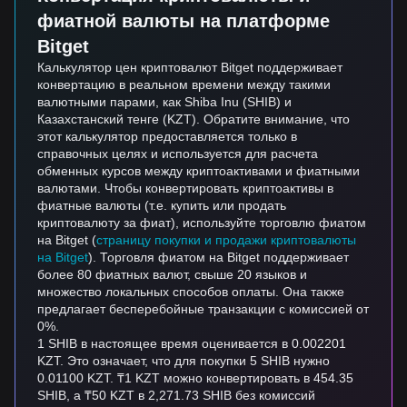
фиатной валюты на платформе
Bitget
Калькулятор цен криптовалют Bitget поддерживает
конвертацию в реальном времени между такими
валютными парами, как Shiba Inu (SHIB) и
Казахстанский тенге (KZT). Обратите внимание, что
этот калькулятор предоставляется только в
справочных целях и используется для расчета
обменных курсов между криптоактивами и фиатными
валютами. Чтобы конвертировать криптоактивы в
фиатные валюты (т.е. купить или продать
криптовалюту за фиат), используйте торговлю фиатом
на Bitget (
страницу покупки и продажи криптовалюты
на Bitget
). Торговля фиатом на Bitget поддерживает
более 80 фиатных валют, свыше 20 языков и
множество локальных способов оплаты. Она также
предлагает бесперебойные транзакции с комиссией от
0%.
1 SHIB в настоящее время оценивается в 0.002201
KZT. Это означает, что для покупки 5 SHIB нужно
0.01100 KZT. ₸1 KZT можно конвертировать в 454.35
SHIB, а ₸50 KZT в 2,271.73 SHIB без комиссий