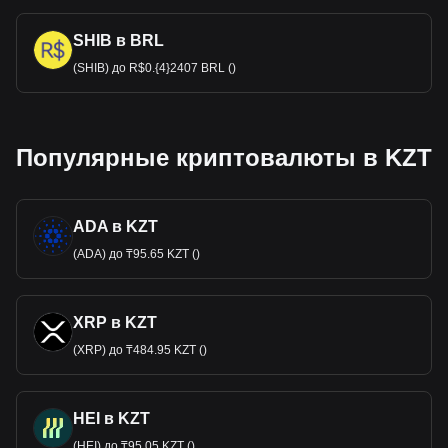
SHIB в BRL
(SHIB) до R$0.{4}2407 BRL ()
Популярные криптовалюты в KZT
ADA в KZT
(ADA) до ₸95.65 KZT ()
XRP в KZT
(XRP) до ₸484.95 KZT ()
HEI в KZT
(HEI) до ₸95.05 KZT ()