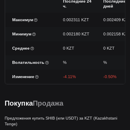
Последние 24
Последние 7
ч.
дней
Максимум
0.002311 KZT
0.002409 KZT
Минимум
0.002180 KZT
0.002158 KZT
Среднее
0 KZT
0 KZT
Волатильность
%
%
Изменение
-4.11%
-0.50%
Покупка
Продажа
Предложения купить SHIB (или USDT) за KZT (Kazakhstani
Tenge)