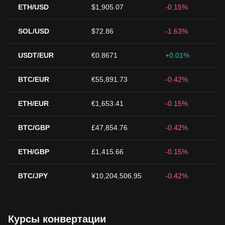
ETH/USD
$1,905.07
-0.15%
SOL/USD
$72.86
-1.63%
USDT/EUR
€0.8671
+0.01%
BTC/EUR
€55,891.73
-0.42%
ETH/EUR
€1,653.41
-0.15%
BTC/GBP
£47,854.76
-0.42%
ETH/GBP
£1,415.66
-0.15%
BTC/JPY
¥10,204,506.95
-0.42%
Курсы конвертации