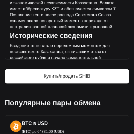
и экономической независимости Казахстана. Валюта
период.
имеет аббревиатуру KZT и обозначается символом ₸.
Появление тенге после распада Советского Союза
Дополнительная информация о Shiba Inu
озна
меновало поворотный момент в переходе от
на Bitget
централизованной плановой экономики к рыночной.
Исторические сведения
Цена Shiba Inu
Прогноз курса Shiba Inu
Введение тенге стало переломным моментом для
Что такое Shiba Inu (SHIB)
постсоветского Казахстана, означавшим отказ от
Shiba Inu — калькулятор прибыли
российского рубля и начало самостоятельной
монетарной
политики. Этот процесс символизировал
новую эру самоопределения и стал важным шагом в
построении экономики новой независимой страны.
Купить/продать SHIB
Дизайн и символика
Дизайн казахстанского тенге представляет собой богатое
полотно истории, культуры и амбиций страны. На
Популярные пары обмена
б
анкнотах и монетах изображены такие значимые
исторические деятели, как поэт Абай Кунанбайулы и
философ Аль-Фараби наряду с
BTC в USD
достопримечательностями и символами,
представляющими обширные ландшафты Казахстана и
(BTC) до 64831.00 (USD)