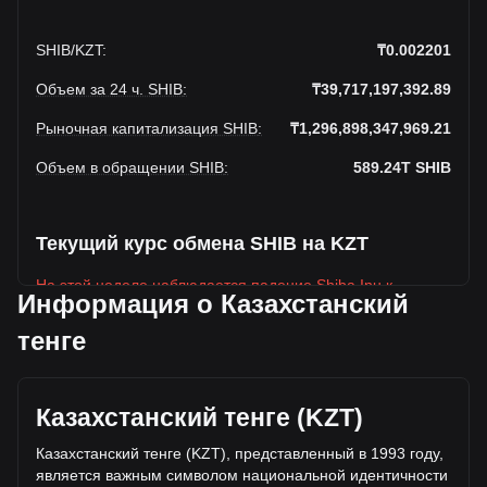
SHIB
/
KZT
:
₸0.002201
Объем за 24 ч. SHIB
:
₸39,717,197,392.89
Рыночная капитализация SHIB
:
₸1,296,898,347,969.21
Объем в обращении SHIB
:
589.24T
SHIB
Текущий курс обмена SHIB на KZT
На этой неделе наблюдается падение Shiba Inu к
Информация о Казахстанский
Казахстанский тенге
тенге
Текущая рыночная цена Shiba Inu составляет ₸0.002201
за SHIB, а общая рыночная капитализация составляет
589,239,650,000,000SHIB на основе оборотного
предложения Shiba Inu ₸1,296,898,347,969.21 KZT.
Казахстанский тенге (KZT)
Объем торгов упал на Shiba Inu% (₸7,714,737,096.31
Казахстанский тенге (KZT), представленный в 1993 году,
KZT) за последние 24 часа, а объем торгов +24.11
является важным символом национальной идентичности
составил ₸32,002,460,296.57 было продано за тот же