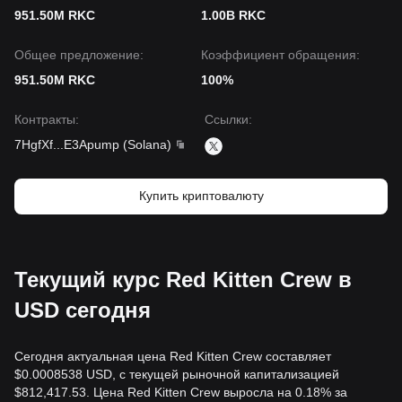
951.50M RKC
1.00B RKC
Общее предложение:
Коэффициент обращения:
951.50M RKC
100%
Контракты
:
Ссылки
:
7HgfXf
...
E3Apump
(
Solana
)
Купить криптовалюту
Текущий курс Red Kitten Crew в
USD сегодня
Сегодня актуальная цена Red Kitten Crew составляет
$0.0008538 USD, с текущей рыночной капитализацией
$812,417.53. Цена Red Kitten Crew выросла на 0.18% за