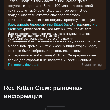
Теперь, когда вы понимаете рынок, самое время
покупать и торговать. Более 100 млн пользователей
криптовалют выбирают Bitget для торговли. Bitget
поддерживает множество способов торговли
криптоактивами, включая покупку, продажу, спотовую
торговлю, фьючерсную торговлю, ончейн-торговлю и
Зарегистрируйте аккаунт на Bitget бесплатно и начните
стейкинг криптовалюты Red Kitten Crew. Кроме того,
торговать!
биржа предлагает одни из самых выгодных ставок
Предупреждение о рисках
комиссий за транзакции во всей отрасли!
Приведенный выше анализ основан на данных графиков
в реальном времени и технических индикаторах Bitget,
которые были собраны и проанализированы
исследовательской командой Bitget. Он предназначен
только для справки и не является инвестиционным
советом. Цены на криптовалюты отличаются высокой
Показать больше
5 мин. назад
волатильностью. Принимайте инвестиционные решения
с учетом своей собственной готовности к риску.
Red Kitten Crew: рыночная
информация