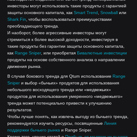
инвесторы могут использовать такие продукты с гарантией
защиты основного капитала, как
Smart Trend
,
Snowball
или
Shark Fin
, чтобы воспользоваться преимуществами
преобладающего тренда.
И наоборот, более агрессивные инвесторы могут
стремиться к более высокой доходности, инвестируя в
такие продукты без гарантии защиты основного капитала,
как
Range Sniper
, или приобретая
Бивалютные инвестиции
продукты на основе собственного анализа о направлении
движения рынка.
В случае бокового тренда для Qtum использование
Range
Sniper
и выбор «бычьих» продуктов для использования
небольшого восходящего тренда или «медвежьих»
продуктов для использования умеренного «медвежьего»
тренда может потенциально привести к улучшению
результатов.
Чтобы лучше понять, как извлечь выгоду из бычьего тренда,
рекомендуется изучить ресурсы, посвященные
Линия
поддержки бычьего рынка
и Range Sniper.
Кроме того, чтение статей о
Прибыль от медвежьих рынков