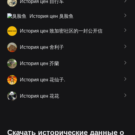
История цен 自行车
История цен 臭脸鱼
История цен 致加密社区的一封公开信
История цен 舍利子
История цен 芥蘭
История цен 花仙子.
История цен 花花
Скачать исторические данные о