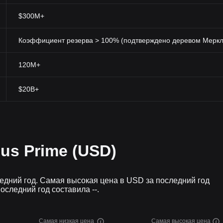
$300M+
Коэффициент резерва > 100% (подтверждено деревом Меркл
120M+
$20B+
us Prime (USD)
ледний год. Самая высокая цена в USD за последний год
последний год составила --.
Самая низкая цена
Самая высокая цена