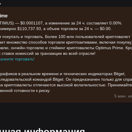
.
ime
IMUS) — $0.0001107, а изменение за 24 ч. составляет 0.00%.
имерно $110,737.93, а объем торговли за 24 ч. — $0.00.
я покупать и торговать. Более 100 млн пользователей криптовалют
вает множество способов торговли криптоактивами, включая покупку
влю, ончейн-торговлю и стейкинг криптовалюты Optimus Prime. Кр
 ставок комиссий за транзакции во всей отрасли!
начните торговать!
афиков в реальном времени и технических индикаторах Bitget,
едовательской командой Bitget. Он предназначен только для спр
на криптовалюты отличаются высокой волатильностью. Принимайте
енной готовности к риску.
5 мин. н
очная информация