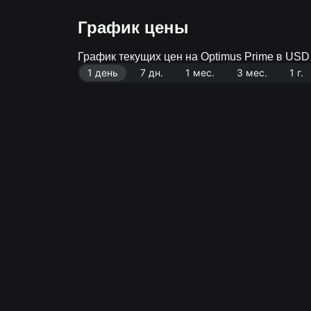
График цены
График текущих цен на Optimus Prime в US
1 день
7 дн.
1 мес.
3 мес.
1 г.