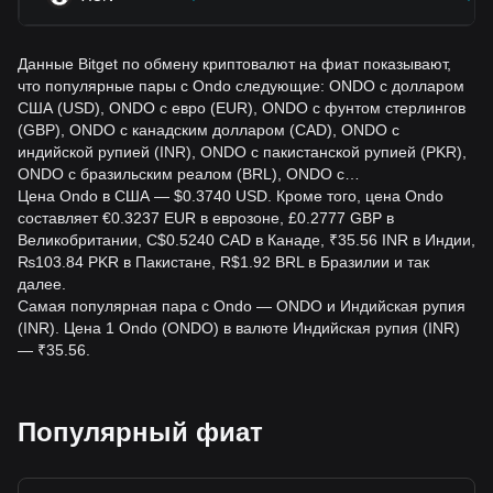
Данные Bitget по обмену криптовалют на фиат показывают,
что популярные пары с Ondo следующие: ONDO с долларом
США (USD), ONDO с евро (EUR), ONDO с фунтом стерлингов
(GBP), ONDO с канадским долларом (CAD), ONDO с
индийской рупией (INR), ONDO с пакистанской рупией (PKR),
ONDO с бразильским реалом (BRL), ONDO с…
Цена Ondo в США — $0.3740 USD. Кроме того, цена Ondo
составляет €0.3237 EUR в еврозоне, £0.2777 GBP в
Великобритании, C$0.5240 CAD в Канаде, ₹35.56 INR в Индии,
₨103.84 PKR в Пакистане, R$1.92 BRL в Бразилии и так
далее.
Самая популярная пара с Ondo — ONDO и Индийская рупия
(INR). Цена 1 Ondo (ONDO) в валюте Индийская рупия (INR)
— ₹35.56.
Популярный фиат