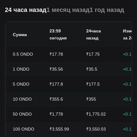
24 часа назад
1 месяц назад
1 год назад
23:59
24часа
Измен
Сумма
сегодня
назад
за 24 ч
0.5
ONDO
₹17.78
₹17.75
+0.17
1
ONDO
₹35.56
₹35.5
+0.17
5
ONDO
₹177.8
₹177.5
+0.17
10
ONDO
₹355.6
₹355
+0.17
50
ONDO
₹1,778
₹1,775.02
+0.17
100
ONDO
₹3,555.99
₹3,550.03
+0.17