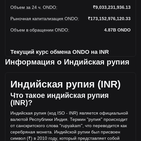
Объем за 24 ч. ONDO
:
₹9,033,231,936.13
Рыночная капитализация ONDO
:
₹173,152,976,120.33
Объем в обращении ONDO
:
4.87B
ONDO
Текущий курс обмена ONDO на INR
Информация о Индийская рупия
На этой неделе наблюдается падение Ondo к Индийская
рупия
Индийская рупия (INR)
Текущая рыночная цена Ondo составляет ₹35.56 за
ONDO, а общая рыночная капитализация составляет
Что такое индийская рупия
4,869,330,400ONDO на основе оборотного предложения
Ondo ₹173,152,976,120.33 INR. Объем торгов упал на
(INR)?
Ondo% (₹-1,433,005,883.56 INR) за последние 24 часа, а
объем торгов -13.69 составил ₹10,466,237,819.68 было
Индийская рупия (код ISO - INR) является официальной
продано за тот же период.
валютой Республики Индия. Термин "рупия" происходит
от санскритского слова "rupyakam", что переводится как
серебряная монета. Индийской рупии был присвоен
Дополнительная информация о Ondo на
символ (₹) в 2010 году, который представляет соб
ой