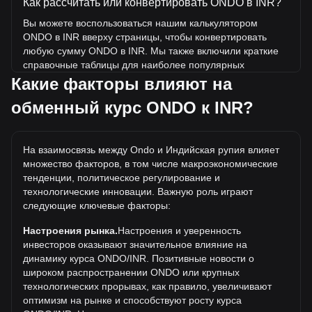
Как рассчитать или конвертировать ONDO в INR?
Вы можете воспользоваться нашим калькулятором
ONDO в INR вверху страницы, чтобы конвертировать
любую сумму ONDO в INR. Мы также включили краткие
справочные таблицы для наиболее популярных
конвертаций. Например, 5 INR эквивалентны 0.1406
Какие факторы влияют на
ONDO, а 5 ONDO будут стоить около 177.8INR.
обменный курс ONDO к INR?
Какова самая высокая цена ONDO/INR в истории?
Самая высокая цена 1 ONDO в INR за все время
На взаимосвязь между Ondo и Индийская рупия влияет
составляет ₹203.59. Еще неизвестно, превысит ли
множество факторов, в том числе макроэкономические
стоимость 1 ONDO в INR текущий исторический
тенденции, политическое регулирование и
максимум.
технологические инновации. Важную роль играют
Какова динамика цен в INR?
следующие ключевые факторы:
За последние 7 дней обменный курс Ondo (ONDO)
Настроения рынка.
Настроения и уверенность
снизился на 7.07%. За последний месяц обменный курс
инвесторов оказывают значительное влияние на
Ondo (ONDO) вырос на 10.86% по отношению к
динамику курса ONDO/INR. Позитивные новости о
следующей валюте: Индийская рупия (INR).
широком распространении ONDO или крупных
технологических прорывах, как правило, увеличивают
оптимизм на рынке и способствуют росту курса