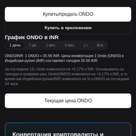
Купить/продать ONDO
Купить в приложении
График ONDO в INR
1 день
7 дн.
1 мес.
3 мес.
1 г.
Все
ONDO/INR: 1 ONDO = 35.56 INR. Цена конвертации 1 Ondo (ONDO) в
Индийская рупия (INR) составляет сегодня 35.56 INR.
За последние 1D, Ondo изменился на +0.17% к INR. Основываясь на
трендах и графиках цен, Ondo(ONDO) изменился на +0.17% к INR, в то
время как Индийская рупия(INR) изменился на % к ONDO за последние
24 часа.
Текущая цена ONDO
Конвертация криптовалюты и