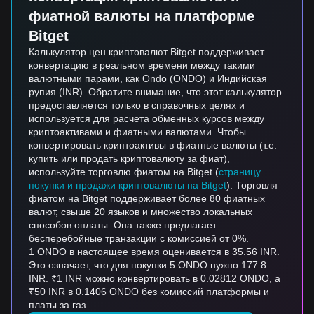
фиатной валюты на платформе
Bitget
Калькулятор цен криптовалют Bitget поддерживает
конвертацию в реальном времени между такими
валютными парами, как Ondo (ONDO) и Индийская
рупия (INR). Обратите внимание, что этот калькулятор
предоставляется только в справочных целях и
используется для расчета обменных курсов между
криптоактивами и фиатными валютами. Чтобы
конвертировать криптоактивы в фиатные валюты (т.е.
купить или продать криптовалюту за фиат),
используйте торговлю фиатом на Bitget (
страницу
покупки и продажи криптовалюты на Bitget
). Торговля
фиатом на Bitget поддерживает более 80 фиатных
валют, свыше 20 языков и множество локальных
способов оплаты. Она также предлагает
бесперебойные транзакции с комиссией от 0%.
1 ONDO в настоящее время оценивается в 35.56 INR.
Это означает, что для покупки 5 ONDO нужно 177.8
INR. ₹1 INR можно конвертировать в 0.02812 ONDO, а
₹50 INR в 0.1406 ONDO без комиссий платформы и
платы за газ.