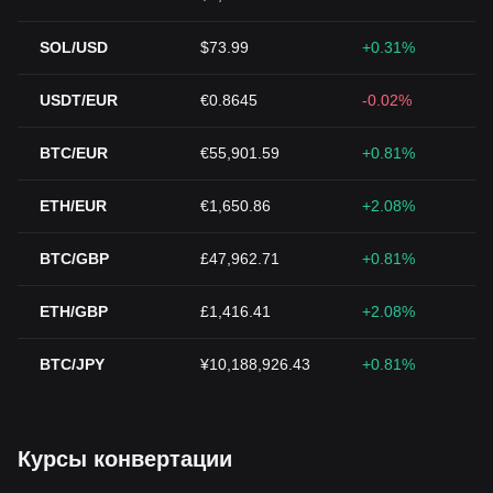
SOL/USD
$73.99
+0.31%
USDT/EUR
€0.8645
-0.02%
BTC/EUR
€55,901.59
+0.81%
ETH/EUR
€1,650.86
+2.08%
BTC/GBP
£47,962.71
+0.81%
ETH/GBP
£1,416.41
+2.08%
BTC/JPY
¥10,188,926.43
+0.81%
Курсы конвертации