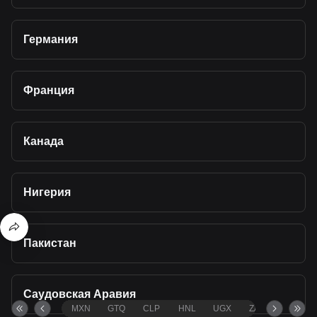
Германия
Франция
Канада
Нигерия
Пакистан
Саудовская Аравия
MXN
GTQ
CLP
HNL
UGX
ZAR
TND