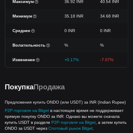
Максимум
36.92 INR
40.54 INR
Минимум
35.18 INR
34.68 INR
Среднее
0 INR
0 INR
Волатильность
%
%
Изменение
+0.17%
-7.07%
Покупка
Продажа
Предложения купить ONDO (или USDT) за INR (Indian Rupee)
P2P-торговля на Bitget
в настоящее время не поддерживает
прямую покупку ONDO за INR. Однако вы можете сначала
купить USDT в разделе
P2P-торговля на Bitget
, а затем купить
ONDO за USDT через
Спотовый рынок Bitget
.