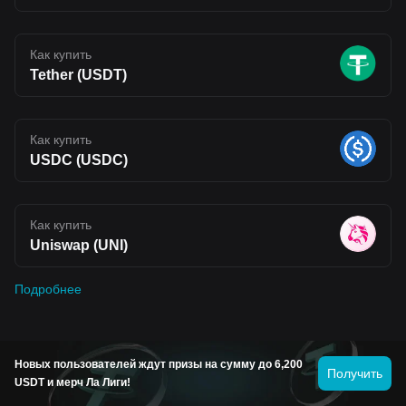
Как купить
Tether (USDT)
Как купить
USDC (USDC)
Как купить
Uniswap (UNI)
Подробнее
Прогноз цен на трендовые
Новых пользователей ждут призы на сумму до 6,200
Получить
монеты
USDT и мерч Ла Лиги!