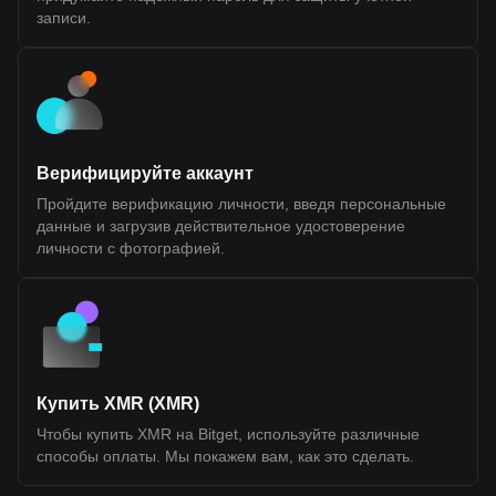
rights to profits, dividends, or governance over any legal entity. Its
записи.
value and utility are tied to usage within the Fluent ecosystem.
Token Details Token Ticker: BLEND Blockchain: Ethereum (Layer
2) Initial Total Supply: 1,000,000,000 BLEND Token Type: Utility
token (non-equity, non-revenue sharing) Public Sale Price: $0.10
per token Initial Sale Allocation: 10,000,000 tokens (1% of total
supply) Token Distribution Ecosystem Growth (40.0%): Largest
allocation, used for incentives, developer support, and network
expansion. 25% unlocked at TGE, remainder vested over 36
months Investors (22.5%): Allocated to early backers, subject to
Верифицируйте аккаунт
1-year cliff and 24-month vesting Team (20.0%): Reserved for
Пройдите верификацию личности, введя персональные
contributors, also with 1-year cliff and 24-month vesting
Foundation (10.0%): Supports long-term development and
данные и загрузив действительное удостоверение
operations, partially unlocked at TGE with vesting schedule NFT
личности с фотографией.
Sale (1.77%) and Echo Sale (2.5%): Allocations tied to prior
community sales with partial unlocks and vesting Public Sale
(1.0%): Fully unlocked at TGE (with restrictions for U.S.
participants) Airdrop (0.71%): Distributed to early community
members and users Market Making and Exchange Fees (~1.5%
combined): Allocated to liquidity providers and exchange listings
Token Utilities Transaction Fees: While ETH is the base gas
token, BLEND can be used within applications via account
abstraction mechanisms User Staking: Enables participation in
Купить XMR (XMR)
ecosystem incentives, reputation systems (Prints), and access to
Чтобы купить XMR на Bitget, используйте различные
new applications Protocol Staking: Planned delegated staking
model (FluentBFT) to support network security and validator
способы оплаты. Мы покажем вам, как это сделать.
participation Community Signaling: Token holders can provide
input on ecosystem decisions through structured feedback