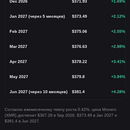
Dec 2026
$
371.93
+1.69
%
Jan 2027
(
через 5 месяцев
)
$
373.49
+2.12
%
Feb 2027
$
375.06
+2.55
%
Mar 2027
$
376.63
+2.98
%
Apr 2027
$
378.22
+3.41
%
May 2027
$
379.8
+3.84
%
Jun 2027
(
через 10 месяцев
)
$
381.4
+4.28
%
Согласно ежемесячному темпу роста 0.42%, цена Monero
(XMR) достигнет $367.28 в Sep 2026, $373.49 в Jan 2027 и
$381.4 в Jun 2027.