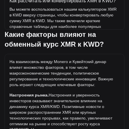
Как рассчитать или конвертировать XMR в KWD?
Вы можете воспользоваться нашим калькулятором XMR
в KWD вверху страницы, чтобы конвертировать любую
сумму XMR в KWD. Мы также включили краткие
справочные таблицы для наиболее популярных
конвертаций. Например, 5 KWD эквивалентны 0.04242
Какие факторы влияют на
XMR, а 5 XMR будут стоить около 589.38KWD.
обменный курс XMR к KWD?
Какова самая высокая цена XMR/KWD в истории?
Самая высокая цена 1 XMR в KWD за все время
На взаимосвязь между Monero и Кувейтский динар
составляет د.ك245.43. Еще неизвестно, превысит ли
влияет множество факторов, в том числе
стоимость 1 XMR в KWD текущий исторический
макроэкономические тенденции, политическое
максимум.
регулирование и технологические инновации. Важную
Какова динамика цен в KWD?
роль играют следующие ключевые факторы:
За последние 7 дней обменный курс Monero (XMR)
Настроения рынка.
Настроения и уверенность
вырос на 6.60%. За последний месяц обменный курс
инвесторов оказывают значительное влияние на
Monero (XMR) вырос на 21.45% по отношению к
динамику курса XMR/KWD. Позитивные новости о
следующей валюте: Кувейтский динар (KWD).
широком распространении XMR или крупных
технологических прорывах, как правило, увеличивают
оптимизм на рынке и способствуют росту курса