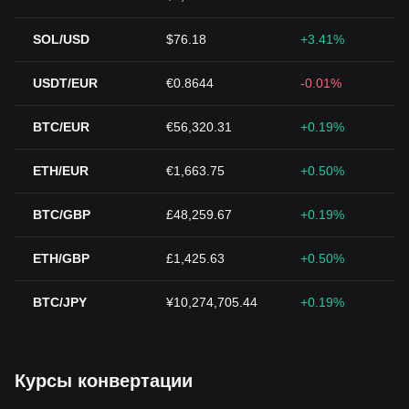
SOL/USD
$76.18
+3.41%
USDT/EUR
€0.8644
-0.01%
BTC/EUR
€56,320.31
+0.19%
ETH/EUR
€1,663.75
+0.50%
BTC/GBP
£48,259.67
+0.19%
ETH/GBP
£1,425.63
+0.50%
BTC/JPY
¥10,274,705.44
+0.19%
Курсы конвертации