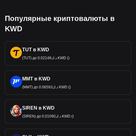
Популярные криптовалюты в
KWD
TUT в KWD
(TUT) до د.ك0.02148 KWD ()
MMT в KWD
(MMT) до د.ك0.06593 KWD ()
SIREN в KWD
(SIREN) до د.ك0.01090 KWD ()