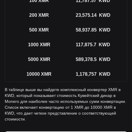
100
XMR
11,787.57
KWD
200
XMR
23,575.14
KWD
500
XMR
58,937.85
KWD
1000
XMR
117,875.7
KWD
5000
XMR
589,378.5
KWD
10000
XMR
1,178,757
KWD
В таблице выше вы найдете комплексный конвертер XMR в
KWD, который показывает стоимость Кувейтский динар в
Monero для наиболее часто используемых сумм конвертации.
Список включает конвертацию от 1 XMR до 10000 XMR в
KWD, что дает четкое представление о соответствующей
стоимости.