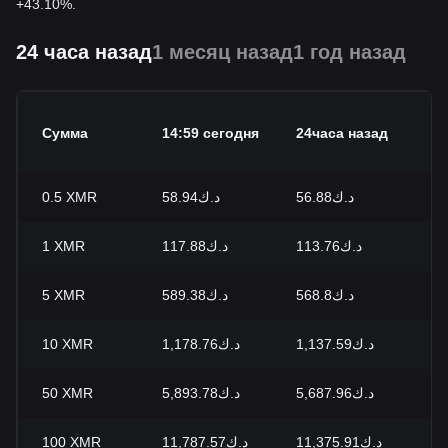
+43.10%.
24 часа назад
1 месяц назад
1 год назад
И
Сумма
14:59 сегодня
24часа назад
з
0.5
XMR
د.ك58.94
د.ك56.88
+
1
XMR
د.ك117.88
د.ك113.76
+
5
XMR
د.ك589.38
د.ك568.8
+
10
XMR
د.ك1,178.76
د.ك1,137.59
+
50
XMR
د.ك5,893.78
د.ك5,687.96
+
100
XMR
د.ك11,787.57
د.ك11,375.91
+