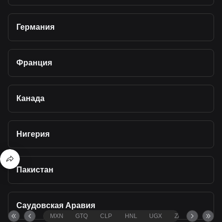
Германия
Франция
Канада
Нигерия
Пакистан
Саудовская Аравия
MXN
GTQ
CLP
HNL
UGX
ZAR
TND