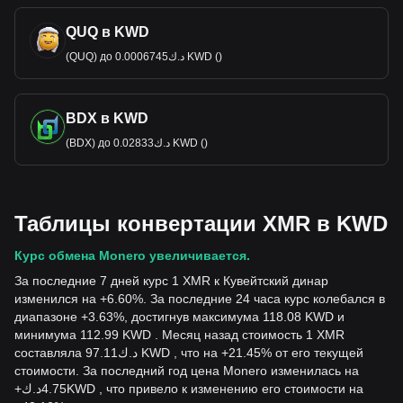
QUQ в KWD
(QUQ) до د.ك0.0006745 KWD ()
BDX в KWD
(BDX) до د.ك0.02833 KWD ()
Таблицы конвертации XMR в KWD
Курс обмена Monero увеличивается.
За последние 7 дней курс 1 XMR к Кувейтский динар
изменился на +6.60%. За последние 24 часа курс колебался в
диапазоне +3.63%, достигнув максимума 118.08 KWD и
минимума 112.99 KWD . Месяц назад стоимость 1 XMR
составляла د.ك97.11 KWD , что на +21.45% от его текущей
стоимости. За последний год цена Monero изменилась на
+
د.ك
4.75
KWD
, что привело к изменению его стоимости на