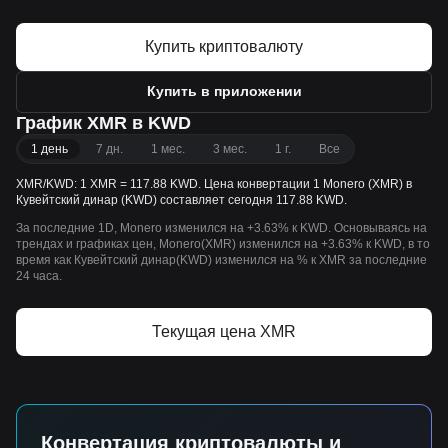
Купить криптовалюту
Купить в приложении
График XMR в KWD
1 день
7 дн.
1 мес.
3 мес.
1 г.
Все
XMR/KWD: 1 XMR = 117.88 KWD. Цена конвертации 1 Monero (XMR) в
Кувейтский динар (KWD) составляет сегодня 117.88 KWD.
За последние 1D, Monero изменился на +3.63% к KWD. Основываясь на
трендах и графиках цен, Monero(XMR) изменился на +3.63% к KWD, в то
время как Кувейтский динар(KWD) изменился на % к XMR за последние
24 часа.
Текущая цена XMR
Конвертация криптовалюты и