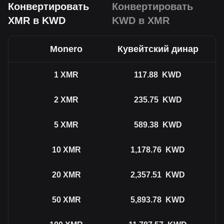
Конвертировать
Конвертировать
XMR в KWD
KWD в XMR
Monero
Кувейтский динар
1
XMR
117.88
KWD
2
XMR
235.75
KWD
5
XMR
589.38
KWD
10
XMR
1,178.76
KWD
20
XMR
2,357.51
KWD
50
XMR
5,893.78
KWD