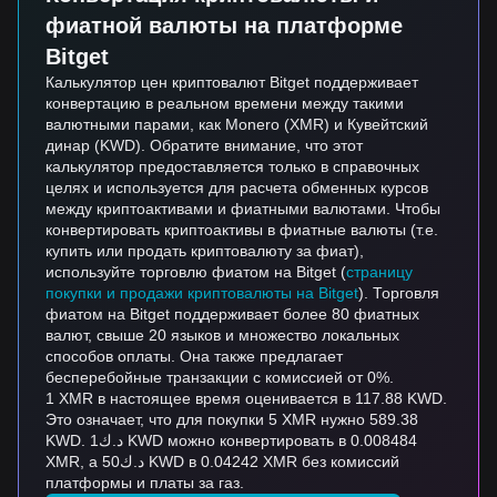
фиатной валюты на платформе
Bitget
Калькулятор цен криптовалют Bitget поддерживает
конвертацию в реальном времени между такими
валютными парами, как Monero (XMR) и Кувейтский
динар (KWD). Обратите внимание, что этот
калькулятор предоставляется только в справочных
целях и используется для расчета обменных курсов
между криптоактивами и фиатными валютами. Чтобы
конвертировать криптоактивы в фиатные валюты (т.е.
купить или продать криптовалюту за фиат),
используйте торговлю фиатом на Bitget (
страницу
покупки и продажи криптовалюты на Bitget
). Торговля
фиатом на Bitget поддерживает более 80 фиатных
валют, свыше 20 языков и множество локальных
способов оплаты. Она также предлагает
бесперебойные транзакции с комиссией от 0%.
1 XMR в настоящее время оценивается в 117.88 KWD.
Это означает, что для покупки 5 XMR нужно 589.38
KWD. د.ك1 KWD можно конвертировать в 0.008484
XMR, а د.ك50 KWD в 0.04242 XMR без комиссий
платформы и платы за газ.