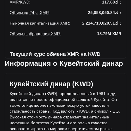
XMR
/
KWD
:
د.ك117.88
Объем за 24 ч. XMR
:
د.ك25,058,050.84
Рыночная капитализация XMR
:
د.ك2,214,719,020.91
Объем в обращении XMR
:
18.79M
XMR
Текущий курс обмена XMR на KWD
Информация о Кувейтский динар
Monero до Кувейтский динар увеличивается на этой
неделе.
Текущая рыночная цена Monero составляет د.ك117.88 за
Кувейтский динар (KWD)
XMR, а общая рыночная капитализация составляет
18,788,596XMR на основе оборотного предложения
Кувейтский динар (KWD), представленный в 1961 году,
Monero د.ك2,214,719,020.91 KWD. Объем торгов упал на
является не просто официальной валютой Кувейта. Он
Monero% (د.ك895,046.02 KWD) за последние 24 часа, а
также олицетворяет экономическую устойчивость и
объем торгов +3.70 составил د.ك24,163,004.82 было
стабильность страны. Код валюты - KWD, а символ -
ك
.
د
.
продано за тот же период.
Высокая стоимость динара отражает значительные
неф
тяные богатства Кувейта и его роль в качестве
основного игрока на мировом энергетическом рынке.