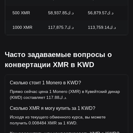
500
XMR
د.ك58,937.85
د.ك56,879.57
+
1000
XMR
د.ك117,875.7
د.ك113,759.14
+
Часто задаваемые вопросы о
конвертации XMR в KWD
Сколько стоит 1 Monero в KWD?
Прямо сейчас цена 1 Monero (XMR) в Кувейтский динар
(KWD) составляет د.ك117.88.
Сколько XMR я могу купить за 1 KWD?
Исходя из текущего обменного курса, вы можете
получить 0.008484 XMR за 1 KWD.