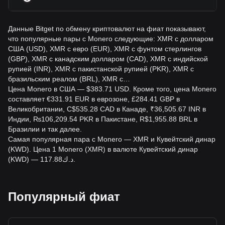
Данные Bitget по обмену криптовалют на фиат показывают,
что популярные пары с Monero следующие: XMR с долларом
США (USD), XMR с евро (EUR), XMR с фунтом стерлингов
(GBP), XMR с канадским долларом (CAD), XMR с индийской
рупией (INR), XMR с пакистанской рупией (PKR), XMR с
бразильским реалом (BRL), XMR с…
Цена Monero в США — $383.71 USD. Кроме того, цена Monero
составляет €331.91 EUR в еврозоне, £284.41 GBP в
Великобритании, C$535.28 CAD в Канаде, ₹36,505.67 INR в
Индии, ₨106,209.54 PKR в Пакистане, R$1,955.88 BRL в
Бразилии и так далее.
Самая популярная пара с Monero — XMR и Кувейтский динар
(KWD). Цена 1 Monero (XMR) в валюте Кувейтский динар
(KWD) — د.ك117.88.
Популярный фиат