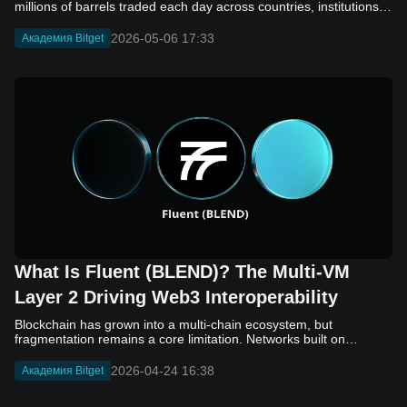
2026-05-06 17:33
Академия Bitget
What Is Fluent (BLEND)? The Multi-VM
Layer 2 Driving Web3 Interoperability
Blockchain has grown into a multi-chain ecosystem, but
fragmentation remains a core limitation. Networks built on
different virtual machines, such as EVM, SVM, and WASM, still
struggle to communicate efficiently. While bridges and cross-
2026-04-24 16:38
Академия Bitget
chain solutions have improved connectivity, they often introduce
added complexity, security concerns, and slower execution. As a