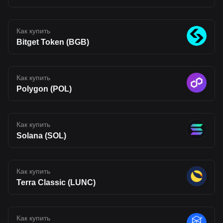
uncertainty typical of emerging blockchain networks. Disclaimer:
The opinions expressed in this article are for informational
purposes only. This article does not constitute an endorsement of
any of the products and services discussed or investment,
Как купить
financial, or trading advice. Qualified professionals should be
Bitget Token (BGB)
consulted prior to making financial decisions.
Как купить
Polygon (POL)
Как купить
Solana (SOL)
Как купить
Terra Classic (LUNC)
Как купить