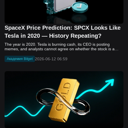
SpaceX Price Prediction: SPCX Looks Like
Tesla in 2020 — History Repeating?
The year is 2020. Tesla is burning cash, its CEO is posting memes, and analysts cannot agree on whether the stock is a generational opportunity or an elaborate joke. Now replace Tesla with SpaceX. Replace 2020 with 2026. The debate looks almost identical, and SPCX is set to hit the Nasdaq on June 12. The offering price is $135 per share. The implied valuation is $1.75 trillion. For anyone who watched Tesla run 700% that year, the pattern is hard to unsee. History does not repeat, but it rhymes often enough to pay attention. Before sizing into SPCX on day one, investors need to understand what actually drove Tesla's re-rating, whether SpaceX has the same ingredients, and where the comparison quietly falls apart. That is what this piece covers, with numbers. Five structural parallels that make SPCX feel like TSLA 2020. Five critical differences that could make trade painful. And the exact price levels and execution metrics will tell you whether this rocket clears the atmosphere or comes apart on ascent. Tesla in 2020 — The Flashback Every Investor Needs To understand the TSLA/SPCX parallel, you need to remember what Tesla actually looked like at the start of 2020. Not in hindsight. Through the eyes of a skeptic. Tesla, Inc. (TSLA) Price History Source: Yahoo Finance In January of that year, Tesla was trading at roughly $28 on a split-adjusted basis. The company had just barely posted its first full-year GAAP profit, capping nearly a decade of consecutive annual losses. Revenue was growing fast, but the valuation was already uncomfortable by any conventional measure. The price-to-earnings ratio peaked at 940x by Q4 2020, a number that triggered every value screen on the planet. The bear case was loud and well-reasoned. Tesla was a car company with car-company margins, going up against century-old manufacturers with far deeper pockets. The stock had already run hard. Every rational DCF model said it was overvalued. Then the narrative shifted. Not because of a single earnings beat or a product launch. The market collectively decided that Tesla was not a car company. It was a clean energy platform, a software business, a battery technology leader, and a self-driving AI play, all in one ticker. Once that frame took hold, traditional valuation metrics lost their grip as anchors. Retail investors piled in. Institutional funds that had stayed on the sidelines were forced to buy when Tesla was added to the SP 500 in December. The feedback loop closed hard and fast. By the end of 2020, the stock had risen 743% from its March lows, making it the largest company ever added to the index at the time of inclusion. The lesson is not that Tesla was cheap. It was not. The lesson is that Tesla's 2020 rally had almost nothing to do with fundamentals catching up to price. It was the market repricing the total addressable market and the probability of dominance. That distinction is the entire reason the SPCX conversation is worth having. The Parallel — Why SPCX Feels Like TSLA 2020 The similarities between SpaceX today and Tesla in 2020 are not superficial. They span five structural dimensions that matter to how markets re-rate a stock. The visionary founder effect: Tesla in 2020 was inseparable from Elon Musk. His vision, execution record, and ability to shape investor narratives were central to the thesis. SpaceX in 2026 is similar. Investors are not just buying a launch company; they are buying a vision of a multi-planetary future and a global communications network powered by Starlink. That founder premium is powerful, but it also creates key-person risk. Unprofitable on paper, but the underlying business is real: SpaceX’s headline GAAP losses may appear concerning, but adjusted EBITDA and Starlink’s profitability suggest the core business is already generating substantial economic value. Tesla investors who looked beyond reported losses before 2020 were ultimately rewarded. The question is whether SpaceX merits the same long-term patience. Dominant in a market that is just getting started: Tesla led the EV market just as adoption began accelerating. SpaceX occupies a similar position in the emerging space economy. Starlink has already achieved global scale, while Starship could dramatically lower launch costs if commercial operations mature, potentially reshaping the economics of the entire industry. A valuation that does not make sense on traditional metrics, and may not need to: SpaceX’s valuation appears extreme by conventional measures, much like Tesla’s did in 2020. Traditional valuation frameworks are not necessarily wrong, but when a company is creating a new category, they may fail to capture the scale of future opportunities. Retail conviction meets institutional hesitation: Tesla’s 2020 rally was fueled by strong retail demand and skepticism from many institutional investors. SpaceX could follow a similar path, with intense retail enthusiasm, cautious institutions, and potential future index inclusion creating demand that extends beyond near-term fundamentals. The Bull Case — If History Repeats If the Tesla 2020 parallel holds, what does the upside actually look like in numbers? Starlink's ceiling is much higher than $11.4 billion: Starlink still reaches only a fraction of its addressable market. With Starship enabling faster and cheaper satellite deployment, analysts project Starlink revenue could reach $30 to $50 billion annually by 2030. At a 40% operating margin, that implies $12 to $20 billion in operating profit from Starlink alone. Starship changes the economics of everything: If commercial Starship operations begin in the second half of 2026, the impact goes beyond lower launch costs. It could unlock new markets, accelerate satellite deployment, and reshape the economics of the entire launch industry. Even partial success would imply a much larger company than what traditional valuation models capture today. A Mars mission timeline becomes the narrative re-rating catalyst: Tesla’s re-rating happened when EV adoption moved from fringe to mainstream consensus. For SpaceX, the equivalent moment could come when a credible human Mars transit shifts from vision to scheduled mission. That would be less a financial event than a narrative event, and narrative events are what drive extreme re-ratings. The price target scenarios, modeled on Starlink growth and Starship commercialization, look like this: Scenario Implied Price by 2030 Basis Base Case $200 to $250 Starlink at $25B revenue, 35x EV/Revenue Bull Case $300 to $400 Starlink at $40B plus Starship commercial ops at scale Extreme Bull $500+ Full narrative re-rating plus index inclusion demand shock One more number worth sitting with: if SPCX mirrors Tesla’s exact 2020 to 2021 trajectory, a 700% move from the IPO price implies roughly $1,080 per share and a market cap above $14 trillion. That is not a price target. It is a thought experiment about maximum narrative compression when the market decides a company is no longer just a company, but a civilizational bet. The Bear Case — Where the Analogy Breaks Down The Tesla parallel is compelling, but incomplete. There are five places where the comparison breaks down, and ignoring them is how investors get hurt. SpaceX's biggest customer is the government: Tesla in 2020 was a consumer business with diversified demand from individual buyers. SpaceX is different. A meaningful share of revenue comes from NASA, the Department of Defense, and other government agencies. That makes SpaceX partly a defense and aerospace contractor, with budget, policy, and political risks Tesla never faced. You are buying the economics without the control: Public investors may participate in the upside, but Class A shares carry little meaningful voting power. Elon Musk retains strategic control. That may support the founder premium, but it also means shareholders have limited recourse if priorities shift, attention drifts, or decisions favor long-term missions over near-term profitability. Regulatory risk is structural, not episodic: Tesla faced regulatory scrutiny, but SpaceX depends on approvals for launches, environmental reviews, and commercial space operations. A major launch failure, extended FAA hold, or policy shift could delay Starship, slow Starlink deployment, and damage the growth narrative at the wrong time. The valuation math is genuinely difficult to defend: At a $1.75 trillion valuation, SpaceX is priced as if several major outcomes have already gone right: scaled Starship operations, massive Starlink growth, and a Mars-driven narrative premium. Reasonable base-case valuations sit far below the IPO price, meaning investors are effectively paying for the bull case upfront. The 2022 lesson exists and should not be dismissed: Tesla’s 2020 surge was followed by a brutal 2022 drawdown. The same retail conviction and founder premium that powered the rally became liabilities when sentiment turned. If SPCX follows the Tesla path, investors must account for both the euphoric upside and the volatility that may follow. The Tokenized Futures Signal — What Pre-Market Activity Is Telling Us Before SPCX officially trades on Nasdaq, there is already a market pricing it: the on-chain tokenized futures market on Bitget. Tokenized futures offer a live sentiment read: SPCXUSDT perpetual contracts have created real-time price discovery before the IPO. This matters because the participant base is retail-heavy, global, and conviction-driven, making it a useful signal traditional IPO indicators may miss. Positive funding suggests long-side enthusiasm: If funding rates remain persistently positive, traders are paying a premium to stay long. That points to strong retail conviction and limited short-side p
2026-06-12 06:59
Академия Bitget