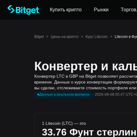
Купить крипто
Рынки
Торгов
Bitget
>
Цены на крипто
>
Курс Litecoin
>
Litecoin в Ф
Конвертер и кал
Конвертер LTC в GBP на Bitget позволяет рассчита
времени. Данные о курсе конвертации формируютс
вы сделки, отслеживаете стоимость портфеля или
Данные в реальном времени
·
2026-08-08 05:47 UTC+
1 Litecoin (LTC) — это
33.76
Фунт стерлин