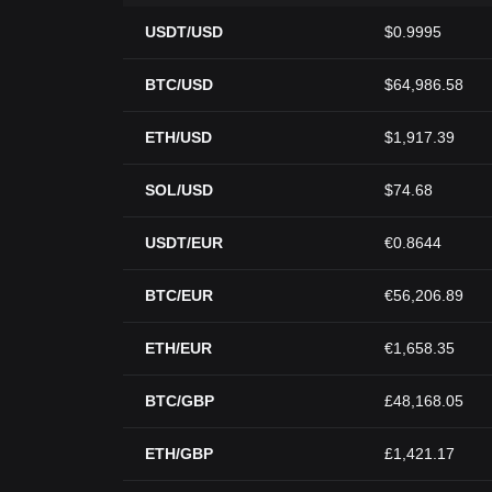
USDT/USD
$0.9995
BTC/USD
$64,986.58
ETH/USD
$1,917.39
SOL/USD
$74.68
USDT/EUR
€0.8644
BTC/EUR
€56,206.89
ETH/EUR
€1,658.35
BTC/GBP
£48,168.05
ETH/GBP
£1,421.17