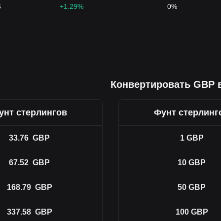
6
+1.29%
0%
Конвертировать GBP 
унт стерлингов
Фунт стерлинг
33.76
GBP
1
GBP
67.52
GBP
10
GBP
168.79
GBP
50
GBP
337.58
GBP
100
GBP