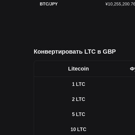
BTC/JPY
¥10,255,200.7
Конвертировать LTC в GBP
Litecoin
Ф
1
LTC
2
LTC
5
LTC
10
LTC