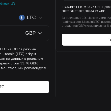
Обновить
LTC/GBP: 1 LTC = 33.76 GBP. Цена 
составляет сегодня 33.76 GBP.
LTC
За последние 1D, Litecoin измени
графиках цен, Litecoin(LTC) измен
стерлингов(GBP) изменился на % к
GBP
Т
а LTC на GBP в режиме
Litecoin (LTC) в Фунт
ован на данных в реальном
время стоит 33.76 GBP.
о меняться, мы рекомендуем
LTC