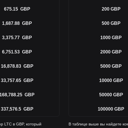
675.15
GBP
200
GBP
1,687.88
GBP
500
GBP
3,375.77
GBP
1000
GBP
6,751.53
GBP
2000
GBP
16,878.83
GBP
5000
GBP
33,757.65
GBP
10000
GBP
168,788.25
GBP
50000
GBP
337,576.5
GBP
100000
GBP
р LTC в GBP, который
В таблице выше вы найдете ко