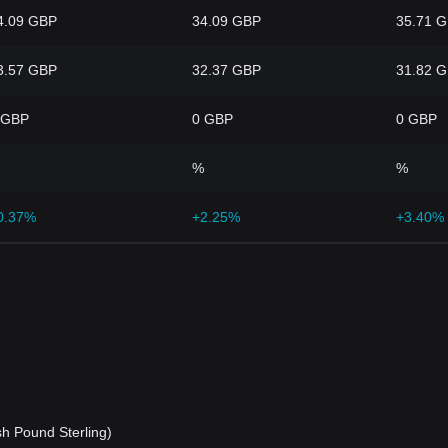
4.09 GBP
34.09 GBP
35.71 
3.57 GBP
32.37 GBP
31.82 
 GBP
0 GBP
0 GBP
%
%
0.37%
+2.25%
+3.40%
h Pound Sterling)