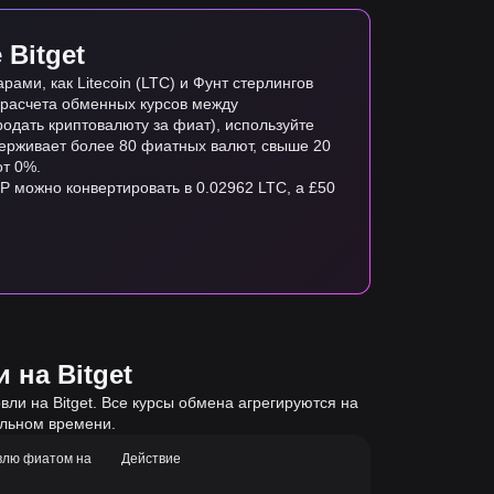
Bitget
ми, как Litecoin (LTC) и Фунт стерлингов
я расчета обменных курсов между
одать криптовалюту за фиат), используйте
ддерживает более 80 фиатных валют, свыше 20
от 0%.
BP можно конвертировать в 0.02962 LTC, а £50
 на Bitget
ли на Bitget. Все курсы обмена агрегируются на
альном времени.
влю фиатом на
Действие