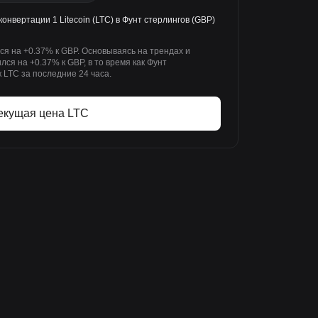
конвертации 1 Litecoin (LTC) в Фунт стерлингов (GBP)
лся на +0.37% к GBP. Основываясь на трендах и
ился на +0.37% к GBP, в то время как Фунт
 LTC за последние 24 часа.
екущая цена LTC