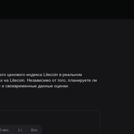
е
ого ценового индекса Litecoin в реальном
на Litecoin. Независимо от того, планируете ли
е и своевременные данные оценки.
3 мес.
1 г.
Все