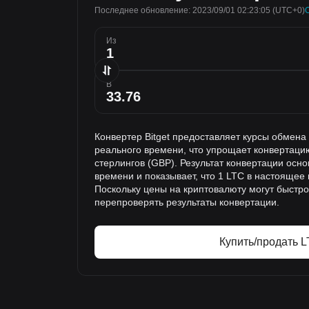
Последнее обновление: 2023/09/01 02:23:05
(UTC+0)
Из
В
Конвертер Bitget предоставляет курсы обмен
реального времени, что упрощает конвертацию 
стерлингов (GBP). Результат конвертации осн
времени и показывает, что 1 LTC в настоящее 
Поскольку цены на криптовалюту могут быстр
перепроверять результаты конвертации.
Купить/продать 