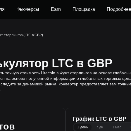
ля
Фьючерсы
Earn
Площадка
Подробне
унт стерлингов (LTC в GBP)
ькулятор LTC в GBP
ть точную стоимость Litecoin в Фунт стерлингов на основе глобальн
я на основе полученной информации о глобальных торговых ценах 
 следите за динамикой рынка, конвертер предоставляет вам точны
0
График LTC в GBP
гов
1 день
7 дн.
1 мес.