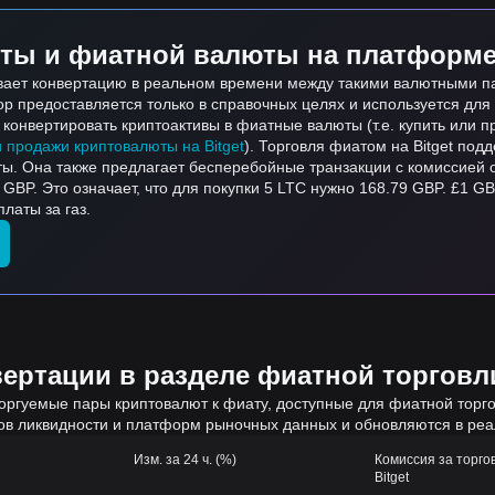
ты и фиатной валюты на платформе 
вает конвертацию в реальном времени между такими валютными пара
тор предоставляется только в справочных целях и используется дл
онвертировать криптоактивы в фиатные валюты (т.е. купить или пр
и продажи криптовалюты на Bitget
). Торговля фиатом на Bitget по
ты. Она также предлагает бесперебойные транзакции с комиссией 
GBP. Это означает, что для покупки 5 LTC нужно 168.79 GBP. £1 G
латы за газ.
ртации в разделе фиатной торговли
оргуемые пары криптовалют к фиату, доступные для фиатной торгов
ов ликвидности и платформ рыночных данных и обновляются в ре
Изм. за 24 ч. (%)
Комиссия за торго
Bitget