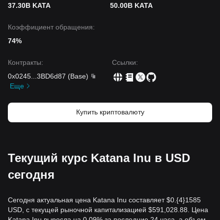
37.30B KATA
50.00B KATA
Коэффициент обращения:
74%
Контракты
:
Ссылки
:
0x0245
...
3BD6d87
(
Base
)
Еще
Купить криптовалюту
Текущий курс Katana Inu в USD
сегодня
Сегодня актуальная цена Katana Inu составляет $0.{​4}1585
USD, с текущей рыночной капитализацией $591,028.88. Цена
Katana Inu выросла на 0.09% за последние 24 часа, а объем