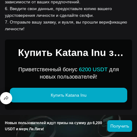
зависимости от ваших предпочтений.
6
.
Введите свои данные, предоставьте копию вашего
удостоверения личности и сделайте селфи.
7
.
Отправьте вашу заявку, и вуаля, вы прошли верификацию
личности!
Купить Katana Inu за
1USD
Приветственный бонус
6200 USDT
для
новых пользователей!
Купить Katana Inu
Инвестирование в криптовалюты, включая покупку Katana Inu
Новых пользователей ждут призы на сумму до 6,200
Получить
онлайн на Bitget, подразумевает риски. Bitget предлагает
USDT и мерч Ла Лиги!
легкие и удобные способы покупки Katana Inu и делает все