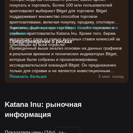
покупать и торговать. Более 100 млн пользователей
криптовалют выбирают Bitget для торговли. Bitget
поддерживает множество способов торговли
криптоактивами, включая покупку, продажу, спотовую
торговлю, фьючерсную торговлю, ончейн-торговлю и
Зарегистрируйте аккаунт на Bitget бесплатно и начните
стейкинг криптовалюты Katana Inu. Кроме того, биржа
торговать!
предлагает одни из самых выгодных ставок комиссий за
Предупреждение о рисках
транзакции во всей отрасли!
Приведенный выше анализ основан на данных графиков
в реальном времени и технических индикаторах Bitget,
которые были собраны и проанализированы
исследовательской командой Bitget. Он предназначен
только для справки и не является инвестиционным
советом. Цены на криптовалюты отличаются высокой
Показать больше
5 мин. назад
волатильностью. Принимайте инвестиционные решения
с учетом своей собственной готовности к риску.
Katana Inu: рыночная
информация
Показатели цены (24ч)