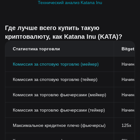
Технический анализ Katana Inu
Где лучше всего купить такую
криптовалюту, как Katana Inu (KATA)?
Статистика торговли
Bitget
Комиссия за спотовую торговлю (мейкер)
Начиная
Комиссия за спотовую торговлю (тейкер)
Начиная 
Комиссия за торговлю фьючерсами (мейкер)
Начиная
Комиссия за торговлю фьючерсами (тейкер)
Начиная
Максимальное кредитное плечо (фьючерсы)
125x