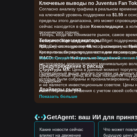
Ключевые выводы по Juventus Fan To
Согласно анализу графика в реальном времени,
на ключевой уровень поддержки на
$1.55
и осн
пределы этого диапазона, это может спровоци
сейчас находится в фазе
Консолидации
, а ко
технических границ.
Теперь, когда вы понимаете рынок, самое врем
Технические индикаторы
выбирают Bitget для торговли. Bitget поддержи
RSI:
продажу, спотовую торговлю, фьючерсную торго
Сейчас на уровне
48
, что указывает на
Ней
нет признаков перекупленности или перепрода
Кроме того, биржа предлагает одни из самых вы
MACD:
Зарегистрируйте аккаунт на Bitget бесплатно и 
Сигнал
Нейтрально-медвежий
: линия
гистограммы демонстрируют минимальную вола
Предупреждение о рисках
Структура MA:
Цена в данный момент торгует
Приведенный выше анализ основан на данных гр
среднесрочный тренд всё ещё находится под д
которые были собраны и проанализированы иссл
поддержки.
и не является инвестиционным советом. Цены 
Драйверы рынка
инвестиционные решения с учетом своей собств
Текущая цена и рыночные показатели Juventus 
Показать больше
•
Настроения в секторе Fan Token:
Общие кол
коррелированным движениям JUV.
•
On-Chain утилита:
Обновления, связанные с 
GetAgent: ваш ИИ для приня
голосование в официальном командном приложе
•
Корреляция с более широким рынком:
Токе
Какие новости сейчас
Что может повли
крупных цифровых активов, что влияет на поток
влияют на движение
будущую цену J