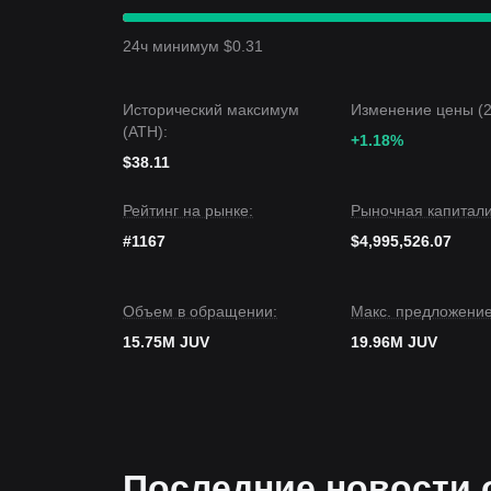
В краткосрочном разрезе Juventus Fan Token з
диапазона
, а общий рыночный настрой остаёт
24ч минимум $0.31
катализатора либо пробоя из текущего узкого д
Перспективы рынка
•
Оптимистичный сценарий:
Пробой выше
$1
Исторический максимум
Изменение цены (2
•
Пессимистичный сценарий:
Пробой вниз н
(ATH):
Рыночный консенсус
+1.18%
Большинство аналитиков сходятся во мнении, 
$38.11
если JUV в краткосрочной перспективе будет п
среднесрочный прогноз остаётся
Нейтральны
Рейтинг на рынке:
Рыночная капитали
#1167
$4,995,526.07
Объем в обращении:
Макс. предложение
15.75M JUV
19.96M JUV
Последние новости 