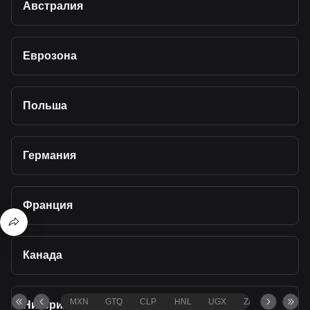
Австралия
Еврозона
Польша
Германия
Франция
Канада
MXN
GTQ
CLP
HNL
UGX
ZAR
TND
Нигерия