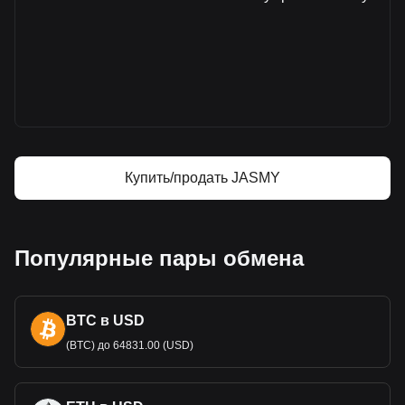
Дополнительная информация о
JasmyCoin на Bitget
Цена JasmyCoin
Прогноз курса JasmyCoin
Что такое JasmyCoin (JASMY)
JasmyCoin — калькулятор прибыли
Купить/продать JASMY
Популярные пары обмена
BTC в USD
(BTC) до 64831.00 (USD)