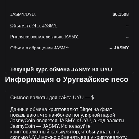
JASMY
/
UYU
:
$0.1598
Объем за 24 ч. JASMY
:
--
Рыночная капитализация JASMY
:
--
Объем в обращении JASMY
:
--
JASMY
Текущий курс обмена JASMY на UYU
Информация о Уругвайское песо
На этой неделе наблюдается падение JasmyCoin к
Уругвайское песо
Символ валюты для сайта UYU — $.
Текущая рыночная цена JasmyCoin составляет $0.1598
за JASMY, а общая рыночная капитализация составляет
Данные обмена криптовалют Bitget на фиат
--JASMY на основе оборотного предложения JasmyCoin
показывают, что наиболее популярной парой
$-- UYU. Объем торгов упал на JasmyCoin% ($-- UYU) за
JasmyCoin является JASMY к UYU, а код валюты
последние 24 часа, а объем торгов -- составил $-- было
JasmyCoin — JASMY. Используйте
продано за тот же период.
криптовалютный калькулятор, чтобы узнать, на
сколько UYU можно обменять вашу криптовалюту.