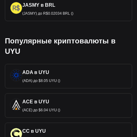
JASMY в BRL
(JASMY) до R$0.02034 BRL ()
Популярные криптовалюты в
UYU
ADA в UYU
(ADA) до $8.05 UYU ()
ACE в UYU
(ACE) до $6.04 UYU ()
CC в UYU