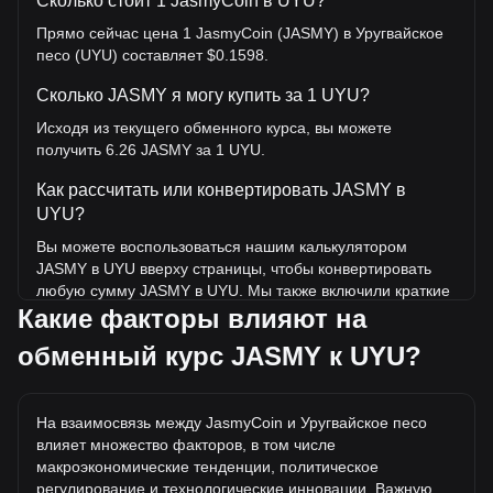
Сколько стоит 1 JasmyCoin в UYU?
Прямо сейчас цена 1 JasmyCoin (JASMY) в Уругвайское
песо (UYU) составляет $0.1598.
Сколько JASMY я могу купить за 1 UYU?
Исходя из текущего обменного курса, вы можете
получить 6.26 JASMY за 1 UYU.
Как рассчитать или конвертировать JASMY в
UYU?
Вы можете воспользоваться нашим калькулятором
JASMY в UYU вверху страницы, чтобы конвертировать
любую сумму JASMY в UYU. Мы также включили краткие
Какие факторы влияют на
справочные таблицы для наиболее популярных
конвертаций. Например, 5 UYU эквивалентны 31.29
обменный курс JASMY к UYU?
JASMY, а 5 JASMY будут стоить около 0.7989UYU.
Какова самая высокая цена JASMY/UYU в
истории?
На взаимосвязь между JasmyCoin и Уругвайское песо
влияет множество факторов, в том числе
Самая высокая цена 1 JASMY в UYU за все время
макроэкономические тенденции, политическое
составляет $5.21. Еще неизвестно, превысит ли
регулирование и технологические инновации. Важную