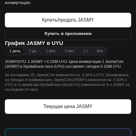
конвертации.
Купить/продать JASMY
Купить в приложении
График JASMY в UYU
1 день
7 дн.
1 мес.
3 мес.
1 г.
Все
JASMY/UYU: 1 JASMY = 0.1598 UYU. Цена конвертации 1 JasmyCoin
(JASMY) в Уругвайское песо (UYU) составляет сегодня 0.1598 UYU.
За последние 1D, JasmyCoin изменился на -3.30% к UYU. Основываясь
на трендах и графиках цен, JasmyCoin(JASMY) изменился на -3.30% к
UYU, в то время как Уругвайское песо(UYU) изменился на % к JASMY за
последние 24 часа.
Текущая цена JASMY