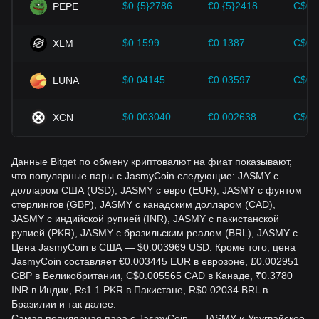
инвесторы должны также внимательно следить за
$0.{5}2786
€0.{5}2418
C$0.
PEPE
будущими изменениями цены JasmyCoin и
соответствующим образом корректировать свои
инвестиционные стратегии в условиях развивающегося
$0.1599
€0.1387
C$0.
XLM
рынка.
$0.04145
€0.03597
C$0.
LUNA
$0.003040
€0.002638
C$0.
XCN
Данные Bitget по обмену криптовалют на фиат показывают,
что популярные пары с JasmyCoin следующие: JASMY с
долларом США (USD), JASMY с евро (EUR), JASMY с фунтом
стерлингов (GBP), JASMY с канадским долларом (CAD),
JASMY с индийской рупией (INR), JASMY с пакистанской
рупией (PKR), JASMY с бразильским реалом (BRL), JASMY с…
Цена JasmyCoin в США — $0.003969 USD. Кроме того, цена
JasmyCoin составляет €0.003445 EUR в еврозоне, £0.002951
GBP в Великобритании, C$0.005565 CAD в Канаде, ₹0.3780
INR в Индии, ₨1.1 PKR в Пакистане, R$0.02034 BRL в
Бразилии и так далее.
Самая популярная пара с JasmyCoin — JASMY и Уругвайское