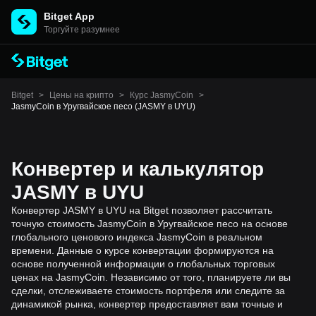
Bitget App
Торгуйте разумнее
Bitget
>
Цены на крипто
>
Курс JasmyCoin
>
JasmyCoin в Уругвайское песо (JASMY в UYU)
Конвертер и калькулятор
JASMY в UYU
Конвертер JASMY в UYU на Bitget позволяет рассчитать
точную стоимость JasmyCoin в Уругвайское песо на основе
глобального ценового индекса JasmyCoin в реальном
времени. Данные о курсе конвертации формируются на
основе полученной информации о глобальных торговых
ценах на JasmyCoin. Независимо от того, планируете ли вы
сделки, отслеживаете стоимость портфеля или следите за
динамикой рынка, конвертер предоставляет вам точные и