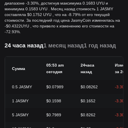
диапазоне -3.30%, достигнув максимума 0.1683 UYU и
минимума 0.1583 UYU . Месяц назад стоимость 1 JASMY
составляла $0.1752 UYU , что на -8.79% от его текущей
стоимости. За последний год цена JasmyCoin изменилась на
-
$
0.4322
UYU
, что привело к изменению его стоимости на
-72.93%.
24 часа назад
1 месяц назад
1 год назад
05:53 am
24часа
Измен
Сумма
сегодня
назад
за 24 ч
0.5
JASMY
$0.07989
$0.08262
-3.30%
1
JASMY
$0.1598
$0.1652
-3.30%
5
JASMY
$0.7989
$0.8262
-3.30%