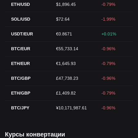
ETH/USD
$1,896.45
-0.79%
SOL/USD
$72.64
-1.99%
USDT/EUR
€0.8671
+0.01%
BTC/EUR
€55,733.14
-0.96%
ETH/EUR
€1,645.93
-0.79%
BTC/GBP
£47,738.23
-0.96%
ETH/GBP
£1,409.82
-0.79%
BTC/JPY
¥10,171,987.61
-0.96%
Курсы конвертации