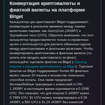
Конвертация криптовалюты и
фиатной валюты на платформе
Bitget
Калькулятор цен криптовалют Bitget поддерживает
конвертацию в реальном времени между такими
валютными парами, как JasmyCoin (JASMY) и
Уругвайское песо (UYU). Обратите внимание, что этот
калькулятор предоставляется только в справочных
целях и используется для расчета обменных курсов
между криптоактивами и фиатными валютами. Чтобы
конвертировать криптоактивы в фиатные валюты (т.е.
купить или продать криптовалюту за фиат),
используйте торговлю фиатом на Bitget (
страницу
покупки и продажи криптовалюты на Bitget
). Торговля
фиатом на Bitget поддерживает более 80 фиатных
валют, свыше 20 языков и множество локальных
способов оплаты. Она также предлагает
бесперебойные транзакции с комиссией от 0%.
1 JASMY в настоящее время оценивается в 0.1598
UYU. Это означает, что для покупки 5 JASMY нужно
0.7989 UYU. $1 UYU можно конвертировать в 6.26
JASMY, а $50 UYU в 31.29 JASMY без комиссий