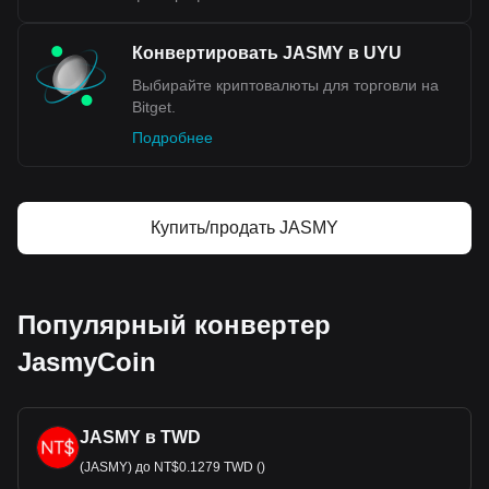
Конвертировать JASMY в UYU
Выбирайте криптовалюты для торговли на
Bitget.
Подробнее
Купить/продать JASMY
Популярный конвертер
JasmyCoin
JASMY в TWD
(JASMY) до NT$0.1279 TWD ()