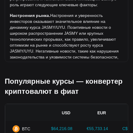
стоимость 1 JASMY в UYU текущий исторический
роль играют следующие ключевые факторы:
максимум.
Настроения рынка.
Настроения и уверенность
Какова динамика цен в UYU?
инвесторов оказывают значительное влияние на
За последние 7 дней обменный курс JasmyCoin (JASMY)
динамику курса JASMY/UYU. Позитивные новости о
снизился на 7.20%. За последний месяц обменный курс
широком распространении JASMY или крупных
JasmyCoin (JASMY) снизился на 8.79% по отношению к
технологических прорывах, как правило, увеличивают
следующей валюте: Уругвайское песо (UYU).
оптимизм на рынке и способствуют росту курса
JASMY/UYU. Негативные новости, такие как нарушения
законодательства и уязвимости системы безопасности,
могут вызвать панику на рынке и привести к снижению
курса JASMY/UYU.
Популярные курсы — конвертер
Нормативно-правовая база.
Государственная политика
и нормативные акты, регулирующие криптовалюты,
криптовалют в фиат
оказывают непосредственное влияние на их принятие.
Это определяет их стоимость по отношению к
традиционным валютам, таким как доллар США. Четкое
и поддерживающее регулирование может повысить
USD
EUR
доверие инвесторов к криптовалютам и способствовать
росту их стоимости. Неопределенная или слишком
строгая политика регуляторов может помешать развитию
$64,216.08
€55,733.14
C$90
BTC