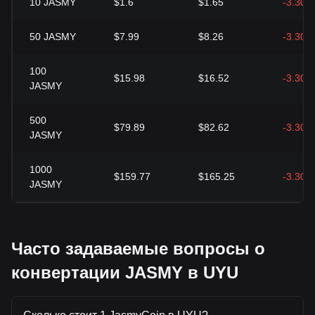
10
JASMY
$1.6
$1.65
-3.30%
50
JASMY
$7.99
$8.26
-3.30%
100
$15.98
$16.52
-3.30%
JASMY
500
$79.89
$82.62
-3.30%
JASMY
1000
$159.77
$165.25
-3.30%
JASMY
Часто задаваемые вопросы о
конвертации JASMY в UYU