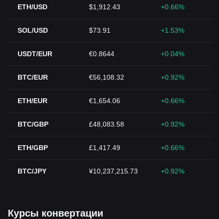
ETH/USD
$1,912.43
+0.66%
SOL/USD
$73.91
+1.53%
USDT/EUR
€0.8644
+0.04%
BTC/EUR
€56,108.32
+0.92%
ETH/EUR
€1,654.06
+0.66%
BTC/GBP
£48,083.58
+0.92%
ETH/GBP
£1,417.49
+0.66%
BTC/JPY
¥10,237,215.73
+0.92%
Курсы конвертации