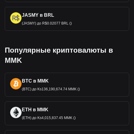
JASMY в BRL
(JASMY) до R$0.02077 BRL ()
Популярные криптовалюты в
MMK
BTC в MMK
(BTC) до Ks136,190,674.74 MMK ()
ETH в MMK
(ETH) до Ks4,015,837.45 MMK ()