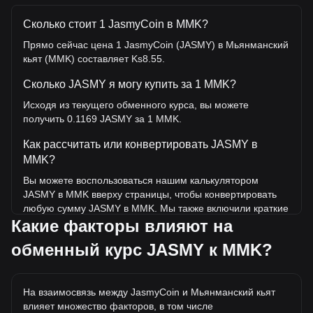
Сколько стоит 1 JasmyCoin в MMK?
Прямо сейчас цена 1 JasmyCoin (JASMY) в Мьянманский
кьят (MMK) составляет Ks8.55.
Сколько JASMY я могу купить за 1 MMK?
Исходя из текущего обменного курса, вы можете
получить 0.1169 JASMY за 1 MMK.
Как рассчитать или конвертировать JASMY в
MMK?
Вы можете воспользоваться нашим калькулятором
JASMY в MMK вверху страницы, чтобы конвертировать
любую сумму JASMY в MMK. Мы также включили краткие
Какие факторы влияют на
справочные таблицы для наиболее популярных
конвертаций. Например, 5 MMK эквивалентны 0.5845
обменный курс JASMY к MMK?
JASMY, а 5 JASMY будут стоить около 42.77MMK.
Какова самая высокая цена JASMY/MMK в
истории?
На взаимосвязь между JasmyCoin и Мьянманский кьят
влияет множество факторов, в том числе
Самая высокая цена 1 JASMY в MMK за все время