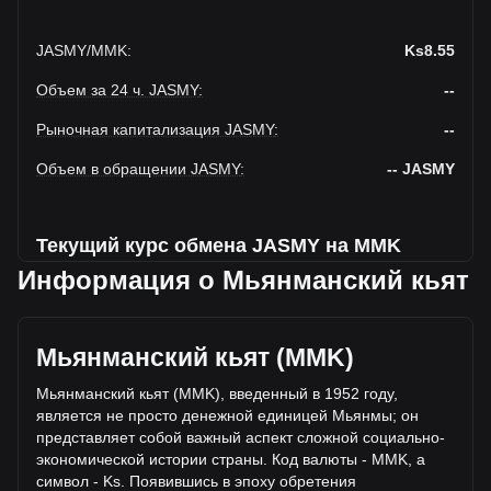
JASMY
/
MMK
:
Ks8.55
Объем за 24 ч. JASMY
:
--
Рыночная капитализация JASMY
:
--
Объем в обращении JASMY
:
--
JASMY
Текущий курс обмена JASMY на MMK
Информация о Мьянманский кьят
На этой неделе наблюдается падение JasmyCoin к
Мьянманский кьят
Текущая рыночная цена JasmyCoin составляет Ks8.55 за
Мьянманский кьят (MMK)
JASMY, а общая рыночная капитализация составляет --
JASMY на основе оборотного предложения JasmyCoin
Мьянманский кьят (MMK), введенный в 1952 году,
Ks-- MMK. Объем торгов упал на JasmyCoin% (Ks-- MMK)
является не просто денежной единицей Мьянмы; он
за последние 24 часа, а объем торгов -- составил Ks--
представляет собой важный аспект сложной социально-
было продано за тот же период.
экономической истории страны. Код валюты - MMK, а
символ - Ks. Появившись в эпоху обретения