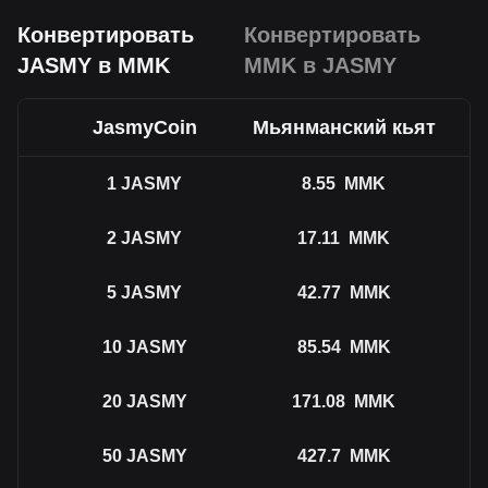
Конвертировать
Конвертировать
JASMY в MMK
MMK в JASMY
JasmyCoin
Мьянманский кьят
1
JASMY
8.55
MMK
2
JASMY
17.11
MMK
5
JASMY
42.77
MMK
10
JASMY
85.54
MMK
20
JASMY
171.08
MMK
50
JASMY
427.7
MMK