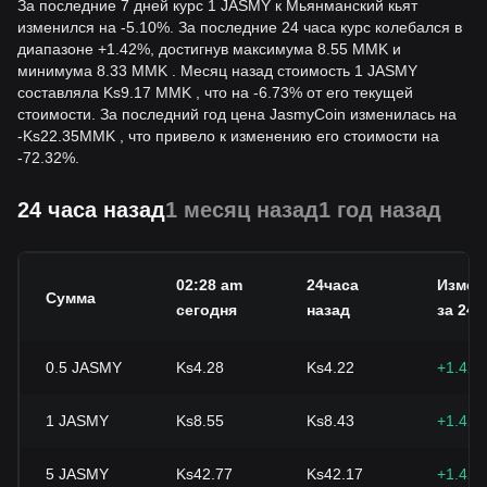
За последние 7 дней курс 1 JASMY к Мьянманский кьят
изменился на -5.10%. За последние 24 часа курс колебался в
диапазоне +1.42%, достигнув максимума 8.55 MMK и
минимума 8.33 MMK . Месяц назад стоимость 1 JASMY
составляла Ks9.17 MMK , что на -6.73% от его текущей
стоимости. За последний год цена JasmyCoin изменилась на
-
Ks
22.35
MMK
, что привело к изменению его стоимости на
-72.32%.
24 часа назад
1 месяц назад
1 год назад
02:28 am
24часа
Измен
Сумма
сегодня
назад
за 24 ч
0.5
JASMY
Ks4.28
Ks4.22
+1.42
1
JASMY
Ks8.55
Ks8.43
+1.42
5
JASMY
Ks42.77
Ks42.17
+1.42