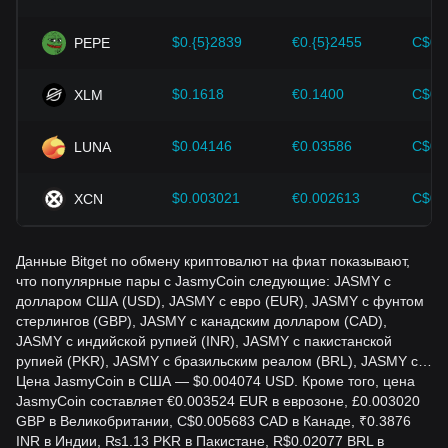
принимать неверных решений. Учитывая эти факторы,
инвесторы должны также внимательно следить за
$0.{5}2839
€0.{5}2455
C$0.
PEPE
будущими изменениями цены JasmyCoin и
соответствующим образом корректировать свои
инвестиционные стратегии в условиях развивающегося
$0.1618
€0.1400
C$0.
XLM
рынка.
$0.04146
€0.03586
C$0.
LUNA
$0.003021
€0.002613
C$0.
XCN
Данные Bitget по обмену криптовалют на фиат показывают,
что популярные пары с JasmyCoin следующие: JASMY с
долларом США (USD), JASMY с евро (EUR), JASMY с фунтом
стерлингов (GBP), JASMY с канадским долларом (CAD),
JASMY с индийской рупией (INR), JASMY с пакистанской
рупией (PKR), JASMY с бразильским реалом (BRL), JASMY с…
Цена JasmyCoin в США — $0.004074 USD. Кроме того, цена
JasmyCoin составляет €0.003524 EUR в еврозоне, £0.003020
GBP в Великобритании, C$0.005683 CAD в Канаде, ₹0.3876
INR в Индии, ₨1.13 PKR в Пакистане, R$0.02077 BRL в