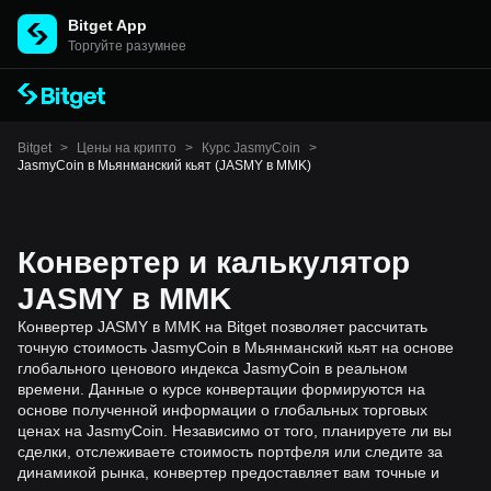
Bitget App
Торгуйте разумнее
Bitget
>
Цены на крипто
>
Курс JasmyCoin
>
JasmyCoin в Мьянманский кьят (JASMY в MMK)
Конвертер и калькулятор
JASMY в MMK
Конвертер JASMY в MMK на Bitget позволяет рассчитать
точную стоимость JasmyCoin в Мьянманский кьят на основе
глобального ценового индекса JasmyCoin в реальном
времени. Данные о курсе конвертации формируются на
основе полученной информации о глобальных торговых
ценах на JasmyCoin. Независимо от того, планируете ли вы
сделки, отслеживаете стоимость портфеля или следите за
динамикой рынка, конвертер предоставляет вам точные и