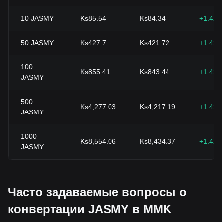
10
JASMY
Ks85.54
Ks84.34
+1.42
50
JASMY
Ks427.7
Ks421.72
+1.42
100
Ks855.41
Ks843.44
+1.42
JASMY
500
Ks4,277.03
Ks4,217.19
+1.42
JASMY
1000
Ks8,554.06
Ks8,434.37
+1.42
JASMY
Часто задаваемые вопросы о
конвертации JASMY в MMK