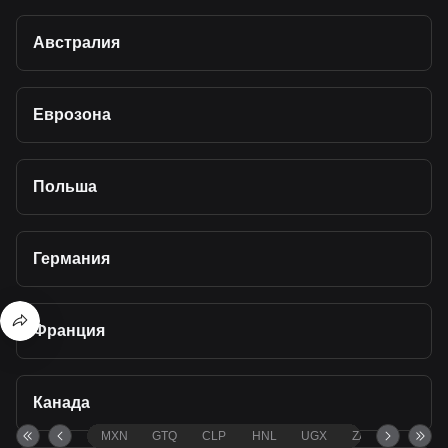
Австралия
Еврозона
Польша
Германия
Франция
Канада
MXN
GTQ
CLP
HNL
UGX
ZAR
TND