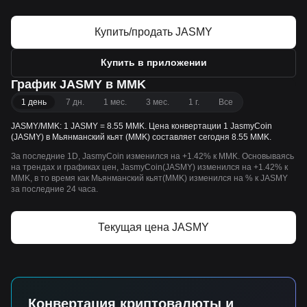
Купить/продать JASMY
Купить в приложении
График JASMY в MMK
1 день
7 дн.
1 мес.
3 мес.
1 г.
Все
JASMY/MMK: 1 JASMY = 8.55 MMK. Цена конвертации 1 JasmyCoin
(JASMY) в Мьянманский кьят (MMK) составляет сегодня 8.55 MMK.
За последние 1D, JasmyCoin изменился на +1.42% к MMK. Основываясь
на трендах и графиках цен, JasmyCoin(JASMY) изменился на +1.42% к
MMK, в то время как Мьянманский кьят(MMK) изменился на % к JASMY
за последние 24 часа.
Текущая цена JASMY
Конвертация криптовалюты и