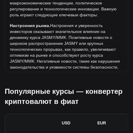
макроэкономические тенденции, политическое
составляет Ks271.7. Еще неизвестно, превысит ли
регулирование и технологические инновации. Важную
стоимость 1 JASMY в MMK текущий исторический
роль играют следующие ключевые факторы:
максимум.
Настроения рынка.
Настроения и уверенность
Какова динамика цен в MMK?
инвесторов оказывают значительное влияние на
За последние 7 дней обменный курс JasmyCoin (JASMY)
динамику курса JASMY/MMK. Позитивные новости о
снизился на 5.10%. За последний месяц обменный курс
широком распространении JASMY или крупных
JasmyCoin (JASMY) снизился на 6.73% по отношению к
технологических прорывах, как правило, увеличивают
следующей валюте: Мьянманский кьят (MMK).
оптимизм на рынке и способствуют росту курса
JASMY/MMK. Негативные новости, такие как нарушения
законодательства и уязвимости системы безопасности,
могут вызвать панику на рынке и привести к снижению
курса JASMY/MMK.
Популярные курсы — конвертер
Нормативно-правовая база.
Государственная политика
и нормативные акты, регулирующие криптовалюты,
криптовалют в фиат
оказывают непосредственное влияние на их принятие.
Это определяет их стоимость по отношению к
традиционным валютам, таким как доллар США. Четкое
и поддерживающее регулирование может повысить
USD
EUR
доверие инвесторов к криптовалютам и способствовать
росту их стоимости. Неопределенная или слишком