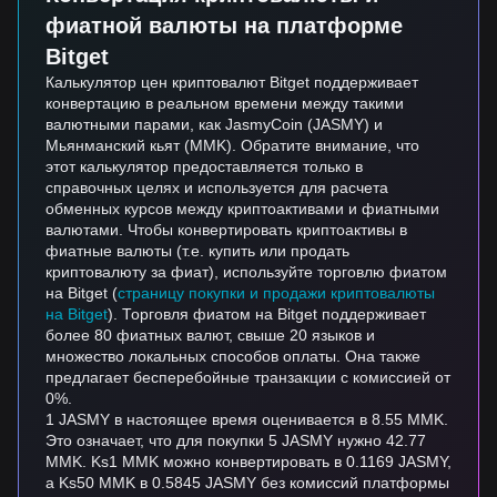
фиатной валюты на платформе
Bitget
Калькулятор цен криптовалют Bitget поддерживает
конвертацию в реальном времени между такими
валютными парами, как JasmyCoin (JASMY) и
Мьянманский кьят (MMK). Обратите внимание, что
этот калькулятор предоставляется только в
справочных целях и используется для расчета
обменных курсов между криптоактивами и фиатными
валютами. Чтобы конвертировать криптоактивы в
фиатные валюты (т.е. купить или продать
криптовалюту за фиат), используйте торговлю фиатом
на Bitget (
страницу покупки и продажи криптовалюты
на Bitget
). Торговля фиатом на Bitget поддерживает
более 80 фиатных валют, свыше 20 языков и
множество локальных способов оплаты. Она также
предлагает бесперебойные транзакции с комиссией от
0%.
1 JASMY в настоящее время оценивается в 8.55 MMK.
Это означает, что для покупки 5 JASMY нужно 42.77
MMK. Ks1 MMK можно конвертировать в 0.1169 JASMY,
а Ks50 MMK в 0.5845 JASMY без комиссий платформы