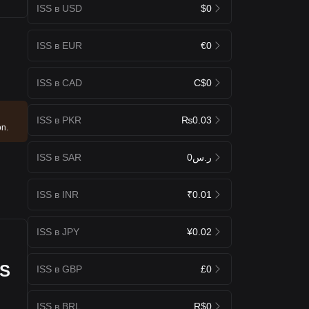
ISS в USD
$0
ISS в EUR
€0
ISS в CAD
C$0
ISS в PKR
₨0.03
on.
ISS в SAR
ر.س0
ISS в INR
₹0.01
ISS в JPY
¥0.02
SS
ISS в GBP
£0
ISS в BRL
R$0