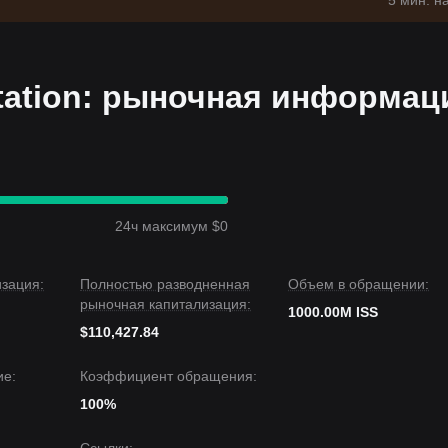
5 мин. н
 Station: рыночная информац
24ч максимум $0
зация:
Полностью разводненная
Объем в обращении:
рыночная капитализация:
1000.00M ISS
$110,427.84
е:
Коэффициент обращения:
100%