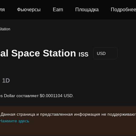
ля
Фьючерсы
Earn
Площадка
Подробне
Station
al Space Station
ISS
USD
1D
tes Dollar составляет $0.0001104 USD.
 Данная страница и представленная информация не поддерживают
Нажмите здесь