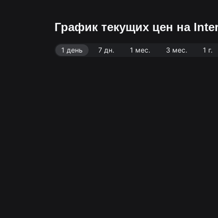
График текущих цен на Inter
1 день
7 дн.
1 мес.
3 мес.
1 г.