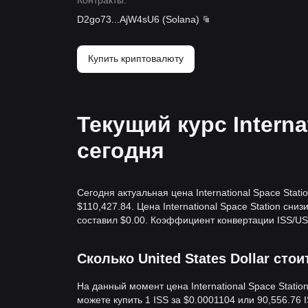
Контракты
:
D2go73
...
AjW4sU6
(
Solana
)
Купить криптовалюту
Текущий курс Interna
сегодня
Сегодня актуальная цена International Space Sta
$110,427.84. Цена International Space Station сни
составил $0.00. Коэффициент конвертации ISS/USD
Сколько United States Dollar стоит
На данный момент цена International Space Station
можете купить 1 ISS за $0.0001104 или 90,556.76 