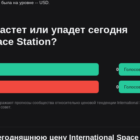
 была на уровне -- USD.
астет или упадет сегодня
ace Station?
0
Голосо
0
Голосо
ражают прогнозы сообщества относительно ценовой тенденции International
совет.
егодняшнюю цену International Space