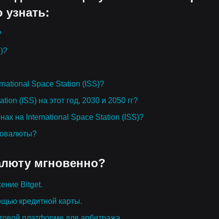
о узнать:
?
S)?
national Space Station (ISS)?
tion (ISS) на этот год, 2030 и 2050 гг?
х на International Space Station (ISS)?
товалюты?
алюту мгновенно?
ение Bitget.
ощью кредитной карты.
товой платформе для арбитража.