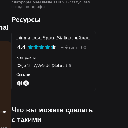
платформ. Чем выше ваш VIP-статус, тем
выгоднее тарифы.
Ресурсы
nal
International Space Station: рейтинг
4.4
Рейтинг 100
.
Контракты
:
D2go73
...
AjW4sU6
(
Solana
)
Ссылки
:
,
Что вы можете сделать
авки
с такими