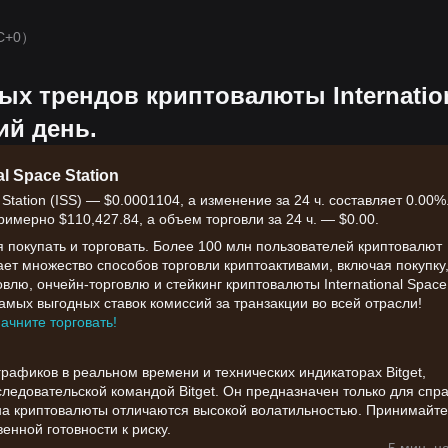
C+0）
х трендов криптовалюты Internatio
ий день.
l Space Station
Station (ISS) — $0.0001104, а изменение за 24 ч. составляет 0.00%
имерно $110,427.84, а объем торговли за 24 ч. — $0.00.
я покупать и торговать. Более 100 млн пользователей криптовалют
вает множество способов торговли криптоактивами, включая покупку
лю, ончейн-торговлю и стейкинг криптовалюты International Space
самых выгодных ставок комиссий за транзакции во всей отрасли!
начните торговать!
афиков в реальном времени и технических индикаторах Bitget,
едовательской командой Bitget. Он предназначен только для спр
на криптовалюты отличаются высокой волатильностью. Принимайте
енной готовности к риску.