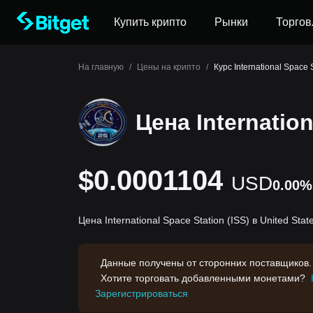
Купить крипто
Рынки
Торгов
На главную
/
Цены на крипто
/
Курс International Space 
Цена Internation
$0.0001104
USD
0.00%
Цена International Space Station (ISS) в United Sta
Данные получены от сторонних поставщиков.
Хотите торговать добавленными монетами?
Зарегистрироваться