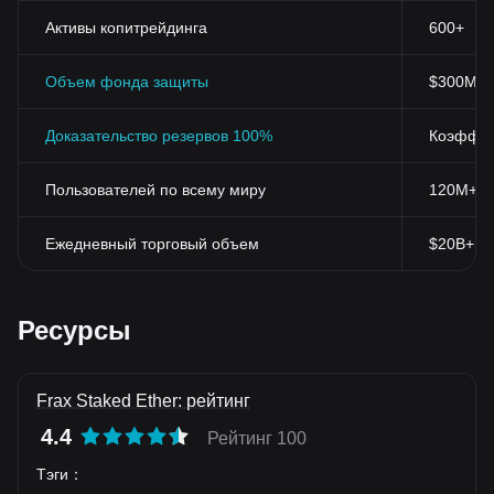
В заключении, Frax Staked Ether является значительным
Активы копитрейдинга
600+
дополнением к сфере децентрализованных финансов. Его
уникальные возможности и стратегический вклад в Ethereum
делают его привлекательным выбором для людей,
Объем фонда защиты
$300M+
заинтересованных в инвестициях в DeFi. Тем не менее, как и
с любыми другими формами инвестиций, важно всегда
Доказательство резервов 100%
Коэффиц
проводить собственные исследования и обдумывать риски.
Пользователей по всему миру
120M+
Ежедневный торговый объем
$20B+
Ресурсы
Frax Staked Ether: рейтинг
4.4
Рейтинг 100
Тэги
：