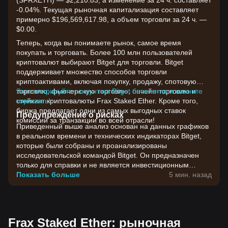
(SFRXETH) — $2,210.83, а изменение за 24 ч. составляет
-0.04%. Текущая рыночная капитализация составляет
примерно $196,569,617.98, а объем торговли за 24 ч. —
$0.00.
Теперь, когда вы понимаете рынок, самое время
покупать и торговать. Более 100 млн пользователей
криптовалют выбирают Bitget для торговли. Bitget
поддерживает множество способов торговли
криптоактивами, включая покупку, продажу, спотовую
торговлю, фьючерсную торговлю, ончейн-торговлю и
Зарегистрируйте аккаунт на Bitget бесплатно и начните
стейкинг криптовалюты Frax Staked Ether. Кроме того,
торговать!
биржа предлагает одни из самых выгодных ставок
Предупреждение о рисках
комиссий за транзакции во всей отрасли!
Приведенный выше анализ основан на данных графиков
в реальном времени и технических индикаторах Bitget,
которые были собраны и проанализированы
исследовательской командой Bitget. Он предназначен
только для справки и не является инвестиционным
советом. Цены на криптовалюты отличаются высокой
Показать больше
5 мин. назад
волатильностью. Принимайте инвестиционные решения
с учетом своей собственной готовности к риску.
Frax Staked Ether: рыночная