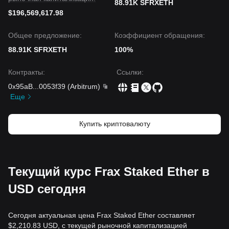
88.91K SFRXETH
$196,569,617.98
Общее предложение:
Коэффициент обращения:
88.91K SFRXETH
100%
Контракты
:
Ссылки
:
0x95aB
...
0053f39
(
Arbitrum
)
Еще
Купить криптовалюту
Текущий курс Frax Staked Ether в
USD сегодня
Сегодня актуальная цена Frax Staked Ether составляет
$2,210.83 USD, с текущей рыночной капитализацией