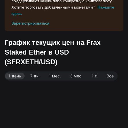
поддерживают какую-либо конкретную криптовалюту.
Хотите торговать добавленными монетами?
Нажмите
здесь
Зарегистрироваться
График текущих цен на Frax
Staked Ether в USD
(SFRXETH/USD)
1 день
7 дн.
1 мес.
3 мес.
1 г.
Все