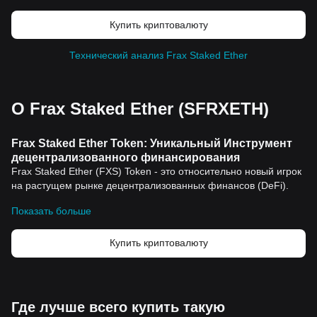
Купить криптовалюту
Технический анализ Frax Staked Ether
О Frax Staked Ether (SFRXETH)
Frax Staked Ether Token: Уникальный Инструмент
децентрализованного финансирования
Frax Staked Ether (FXS) Token - это относительно новый игрок
на растущем рынке децентрализованных финансов (DeFi).
Как понятно из названия, он тесно связан с
Ethereum
, одной
Показать больше
из ведущих платформ криптовалют, и предлагает уникальный
механизм стейкинга.
Исторический Контекст
Купить криптовалюту
Frax Staked Ether был введен в обращение для расширения
возможностей и возможностей, предоставляемых
существующими DeFi-платформами. Это позволило
пользовательскому сообществу использовать стандартные
Где лучше всего купить такую
механизмы децентрализованного финансирования, ставя