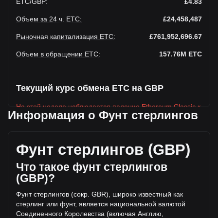
ETC
/
GBP
:
£4.83
Объем за 24 ч. ETC
:
£24,458,487
Рыночная капитализация ETC
:
£761,952,696.67
Объем в обращении ETC
:
157.76M
ETC
Текущий курс обмена ETC на GBP
На этой неделе наблюдается падение Ethereum Classic к
Информация о Фунт стерлингов
Фунт стерлингов
Текущая рыночная цена Ethereum Classic составляет
£4.83 за ETC, а общая рыночная капитализация
Фунт стерлингов (GBP)
составляет 157,763,070ETC на основе оборотного
предложения Ethereum Classic £761,952,696.67 GBP.
Что такое фунт стерлингов
Объем торгов упал на Ethereum Classic% (£1,624,607.68
(GBP)?
GBP) за последние 24 часа, а объем торгов +7.11
составил £22,833,879.32 было продано за тот же период.
Фунт стерлингов (сокр. GBR), широко известный как
стерлинг или фунт, является национальной валютой
Соединенного Королевства (включая Англию,