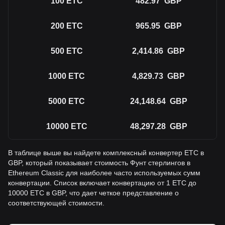
100
ETC
482.97
GBP
200
ETC
965.95
GBP
500
ETC
2,414.86
GBP
1000
ETC
4,829.73
GBP
5000
ETC
24,148.64
GBP
10000
ETC
48,297.28
GBP
В таблице выше вы найдете комплексный конвертер ETC в
GBP, который показывает стоимость Фунт стерлингов в
Ethereum Classic для наиболее часто используемых сумм
конвертации. Список включает конвертацию от 1 ETC до
10000 ETC в GBP, что дает четкое представление о
соответствующей стоимости.