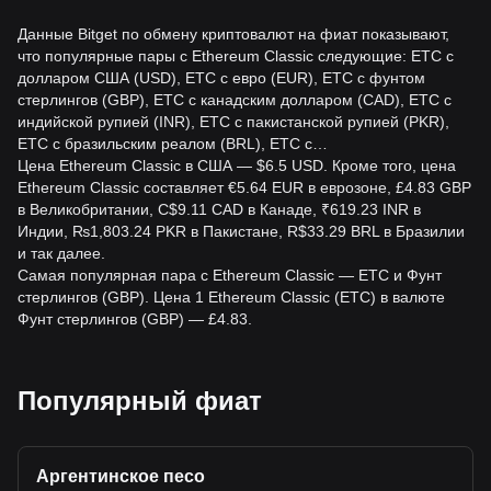
Данные Bitget по обмену криптовалют на фиат показывают,
что популярные пары с Ethereum Classic следующие: ETC с
долларом США (USD), ETC с евро (EUR), ETC с фунтом
стерлингов (GBP), ETC с канадским долларом (CAD), ETC с
индийской рупией (INR), ETC с пакистанской рупией (PKR),
ETC с бразильским реалом (BRL), ETC с…
Цена Ethereum Classic в США — $6.5 USD. Кроме того, цена
Ethereum Classic составляет €5.64 EUR в еврозоне, £4.83 GBP
в Великобритании, C$9.11 CAD в Канаде, ₹619.23 INR в
Индии, ₨1,803.24 PKR в Пакистане, R$33.29 BRL в Бразилии
и так далее.
Самая популярная пара с Ethereum Classic — ETC и Фунт
стерлингов (GBP). Цена 1 Ethereum Classic (ETC) в валюте
Фунт стерлингов (GBP) — £4.83.
Популярный фиат
Аргентинское песо