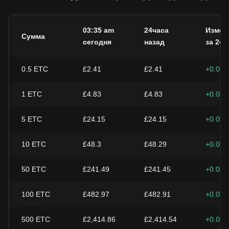
03:35 am
24часа
Измен
Сумма
сегодня
назад
за 24 ч
0.5
ETC
£2.41
£2.41
+0.01
1
ETC
£4.83
£4.83
+0.01
5
ETC
£24.15
£24.15
+0.01
10
ETC
£48.3
£48.29
+0.01
50
ETC
£241.49
£241.45
+0.01
100
ETC
£482.97
£482.91
+0.01
500
ETC
£2,414.86
£2,414.54
+0.01