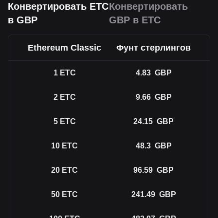
Конвертировать ETC
Конвертировать
в GBP
GBP в ETC
Ethereum Classic
Фунт стерлингов
1
ETC
4.83
GBP
2
ETC
9.66
GBP
5
ETC
24.15
GBP
10
ETC
48.3
GBP
20
ETC
96.59
GBP
50
ETC
241.49
GBP