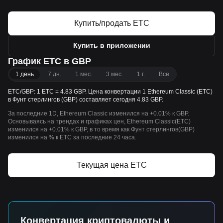
Купить/продать ETC
Купить в приложении
График ETC в GBP
1 день
7 дн.
1 мес.
3 мес.
1 г.
Все
ETC/GBP: 1 ETC = 4.83 GBP. Цена конвертации 1 Ethereum Classic (ETC)
в Фунт стерлингов (GBP) составляет сегодня 4.83 GBP.
За последние 1D, Ethereum Classic изменился на +0.01% к GBP.
Основываясь на трендах и графиках цен, Ethereum Classic(ETC)
изменился на +0.01% к GBP, в то время как Фунт стерлингов(GBP)
изменился на % к ETC за последние 24 часа.
Текущая цена ETC
Конвертация криптовалюты и