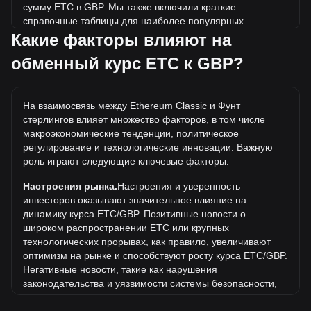
сумму ETC в GBP. Мы также включили краткие
справочные таблицы для наиболее популярных
конвертаций. Например, 5 GBP эквивалентны 1.04 ETC,
Какие факторы влияют на
а 5 ETC будут стоить около 24.15GBP.
обменный курс ETC к GBP?
Какова самая высокая цена ETC/GBP в истории?
Самая высокая цена 1 ETC в GBP за все время
На взаимосвязь между Ethereum Classic и Фунт
составляет £130.96. Еще неизвестно, превысит ли
стерлингов влияет множество факторов, в том числе
стоимость 1 ETC в GBP текущий исторический максимум.
макроэкономические тенденции, политическое
Какова динамика цен в GBP?
регулирование и технологические инновации. Важную
роль играют следующие ключевые факторы:
За последние 7 дней обменный курс Ethereum Classic
(ETC) снизился на 2.39%. За последний месяц
Настроения рынка.
Настроения и уверенность
обменный курс Ethereum Classic (ETC) снизился на
инвесторов оказывают значительное влияние на
5.71% по отношению к следующей валюте: Фунт
динамику курса ETC/GBP. Позитивные новости о
стерлингов (GBP).
широком распространении ETC или крупных
технологических прорывах, как правило, увеличивают
оптимизм на рынке и способствуют росту курса ETC/GBP.
Негативные новости, такие как нарушения
законодательства и уязвимости системы безопасности,
могут вызвать панику на рынке и привести к снижению