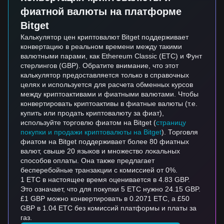
фиатной валюты на платформе
Bitget
Калькулятор цен криптовалют Bitget поддерживает
конвертацию в реальном времени между такими
валютными парами, как Ethereum Classic (ETC) и Фунт
стерлингов (GBP). Обратите внимание, что этот
калькулятор предоставляется только в справочных
целях и используется для расчета обменных курсов
между криптоактивами и фиатными валютами. Чтобы
конвертировать криптоактивы в фиатные валюты (т.е.
купить или продать криптовалюту за фиат),
используйте торговлю фиатом на Bitget (
страницу
покупки и продажи криптовалюты на Bitget
). Торговля
фиатом на Bitget поддерживает более 80 фиатных
валют, свыше 20 языков и множество локальных
способов оплаты. Она также предлагает
бесперебойные транзакции с комиссией от 0%.
1 ETC в настоящее время оценивается в 4.83 GBP.
Это означает, что для покупки 5 ETC нужно 24.15 GBP.
£1 GBP можно конвертировать в 0.2071 ETC, а £50
GBP в 1.04 ETC без комиссий платформы и платы за
газ.