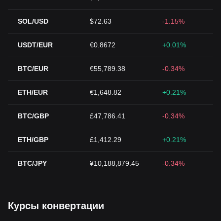
SOL/USD
$72.63
-1.15%
USDT/EUR
€0.8672
+0.01%
BTC/EUR
€55,789.38
-0.34%
ETH/EUR
€1,648.82
+0.21%
BTC/GBP
£47,786.41
-0.34%
ETH/GBP
£1,412.29
+0.21%
BTC/JPY
¥10,188,879.45
-0.34%
Курсы конвертации