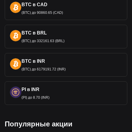
Что такое Квид
?
BTC в CAD
"Квид" - это жаргонное слово, используемое в
(BTC) до 90860.65 (CAD)
Соединенном Королевстве для обозначения британского
фунта стерлингов (GBP), валюты Соединенного
Королевства. Его точное происхождение неясно, но
BTC в BRL
наиболее распространенная теория гласит, что оно
происходит от л
атинского выражения "quid pro quo", что
(BTC) до 332161.63 (BRL)
означает "что-то за что-то". Эта фраза часто
используется в финансовых и юридических контекстах.
Есть и менее обоснованная теория, которая связывает
BTC в INR
его с Королевским монетным двором в Квидхэмптоне,
Уилтшир. Со време
нем "квид" стал синонимом "фунта" в
(BTC) до 6179191.72 (INR)
повседневном британском разговорном языке и
используется так же неформально, как "баксы" для
долларов в Соединенных Штатах. Примечательно, что
PI в INR
этот термин остается в единственным числе независимо
(PI) до 8.70 (INR)
от суммы, поэтому вместо
"двадцать квидс" стоит сказать
"двадцать квид".
Почему фунт стерлингов стоит
больше, чем доллар США?
Популярные акции
Британский фунт стерлингов (GBP) часто имеет более