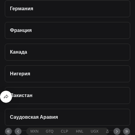
Германия
Франция
Канада
Нигерия
Пакистан
Саудовская Аравия
MXN
GTQ
CLP
HNL
UGX
ZAR
TND