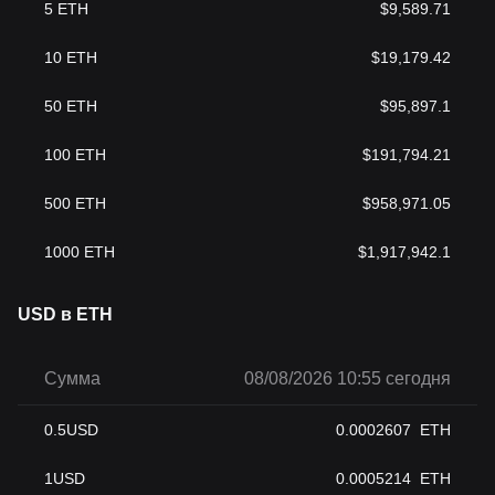
5
ETH
$
9,589.71
важно понимать сложные системы, действующие в этой
сфере.
В заключение
10
ETH
$
19,179.42
Следует от
метить, что стейблкоин (DAI) от MakerDAO
является ключевым проектом DeFi, предоставляя
50
ETH
$
95,897.1
децентрализованное и стабильное решение, привязанное к
доллару США. Инновационный алгоритмический дизайн и
100
ETH
$
191,794.21
избыточное обеспечение гарантируют стабильность и
надежность,
делая его движущей силой в
500
ETH
$
958,971.05
децентрализованной финансовой экосистеме.
Важно отметить, что, как и любая другая
криптовалюта
,
1000
ETH
$
1,917,942.1
стейблкоин MakerDAO несет в себе определенные риски,
поэтому всегда следует проводить собственные исследования
и проявлять осторожнос
ть при инвестировании.
USD в ETH
Сумма
08/08/2026 10:55 сегодня
0.5
USD
0.0002607
ETH
1
USD
0.0005214
ETH