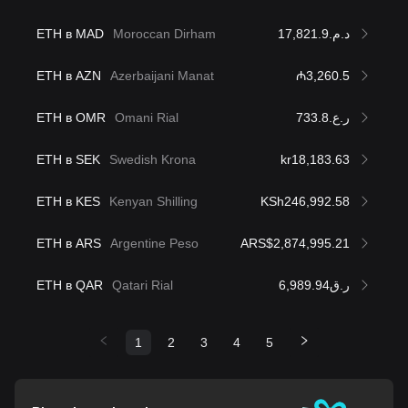
ETH в MAD
Moroccan Dirham
د.م.17,821.9
ETH в AZN
Azerbaijani Manat
₼3,260.5
ETH в OMR
Omani Rial
ر.ع.733.8
ETH в SEK
Swedish Krona
kr18,183.63
ETH в KES
Kenyan Shilling
KSh246,992.58
ETH в ARS
Argentine Peso
ARS$2,874,995.21
ETH в QAR
Qatari Rial
ر.ق6,989.94
1
2
3
4
5