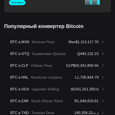
Торговать
Популярный конвертер Bitcoin
BTC в MXN
Mexican Peso
Mex$1,113,117.76
BTC в GTQ
Guatemalan Quetzal
Q494,132.23
BTC в CLP
Chilean Peso
CLP$59,341,856.56
BTC в HNL
Honduran Lempira
L1,735,844.79
BTC в UGX
Ugandan Shilling
Sh241,251,350.6
BTC в ZAR
South African Rand
R1,048,810.61
BTC в TND
Tunisian Dinar
د.ت190,258.22