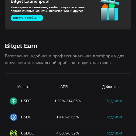
Bitget Launchpool
Участвуйте в стейкинге, чтобы получить новые
перспективные монеты, включая WAT и другие.
Внести в стейкинг!
Bitget Earn
Безопасная, удобная и профессиональная платформа для
получения максимальной прибыли от криптоактивов.
Монета
APR
Действие
USDT
1.29
%
-
214.05
%
Подписка
USDC
1.44
%
-
6.66
%
Подписка
USDGO
4.00
%
-
6.32
%
Подписка