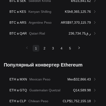
BTC в SEK
Swedish Krona
kr615,841.62
BTC в KES
Kenyan Shilling
KSh8,365,125.76
BTC в ARS
Argentine Peso
ARS$97,370,115.79
BTC в QAR
Qatari Rial
ر.ق236,734.75
1
2
3
4
5
Популярный конвертер Ethereum
ETH в MXN
Mexican Peso
Mex$32,866.43
ETH в GTQ
Guatemalan Quetzal
Q14,589.98
ETH в CLP
Chilean Peso
CLP$1,752,155.18