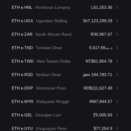
ETH в HNL
Honduran Lempira
L51,253.36
ETH в UGX
Ugandan Shilling
Sh7,123,299.29
ETH в ZAR
South African Rand
R30,967.67
ETH в TND
Tunisian Dinar
د.ت5,617.65
ETH в TWD
New Taiwan Dollar
NT$61,854.78
ETH в RSD
Serbian Dinar
дин.194,783.71
ETH в DOP
Dominican Peso
RD$111,627.49
ETH в MYR
Malaysian Ringgit
RM7,844.57
ETH в GEL
Georgian Lari
₾5,005.83
ETH в UYU
Uruguayan Peso
$77,254.9