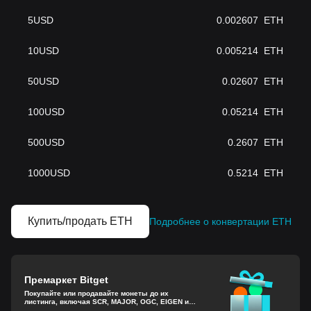
5
USD
0.002607
ETH
10
USD
0.005214
ETH
50
USD
0.02607
ETH
100
USD
0.05214
ETH
500
USD
0.2607
ETH
1000
USD
0.5214
ETH
Купить/продать ETH
Подробнее о конвертации ETH
Премаркет Bitget
Покупайте или продавайте монеты до их
листинга, включая SCR, MAJOR, OGC, EIGEN и
другие.