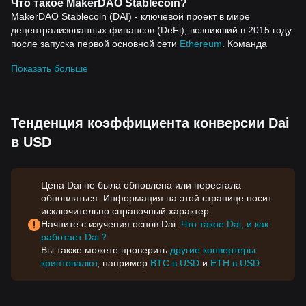
Что такое MakerDAO Stablecoin?
MakerDAO Stablecoin (DAI) - ключевой проект в мире
децентрализованных финансов (DeFi), возникший в 2015 году
после запуска первой основной сети
Ethereum
. Команда
разработчиков в течение двух лет создавала структуру,
Показать больше
позволяющую создавать стейблкоин DAI. Ma
kerDAO,
децентрализованная автономная организация, стоящая за
DAI, обеспечивает его децентрализованный характер и
беспристрастность.
Тенденция коэффициента конверсии Dai
Кроме того, MakerDAO заложил основу для заемных и
кредитных операций на блокчейне Ethereum, с основной
в USD
целью уменьшить зави
симость от финансовых посредников и
облегчить доступ к займам.
В отличие от USDT или USDC, стоимость стейблкоина DAI
Цена Dai не была обновлена или перестала
привязана к доллару США в соотношении 1:1 без
обновляться. Информация на этой странице носит
необходимости физических резервов. MakerDAO позволяет
исключительно справочный характер.
заемщикам создавать DAI, внося залог. С
реди
Начните с изучения основ Dai:
Что такое Dai, и как
поддерживаемых залогов - Ethereum (ETH), Wrapped
Bitcoin
работает Dai？
(WBTC), ETH-Staked ETH Liquidity Pair on Curve v1
Вы также можете проверить
другие конвертеры
(CRVV1ETHSTETH), Wrapped stETH (WSTETH) и еще более
криптовалют
, например
BTC в USD
и
ETH в USD
.
10 криптовалют.
Одним из примечательных аспектов DAI является его статус
алгоритмического ст
ейблкоина. Благодаря продуманной