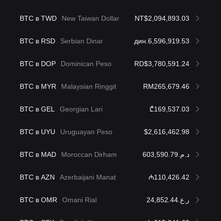
BTC в TWD
New Taiwan Dollar
NT$2,094,893.03
BTC в RSD
Serbian Dinar
дин.6,596,919.53
BTC в DOP
Dominican Peso
RD$3,780,591.24
BTC в MYR
Malaysian Ringgit
RM265,679.46
BTC в GEL
Georgian Lari
₾169,537.03
BTC в UYU
Uruguayan Peso
$2,616,462.98
BTC в MAD
Moroccan Dirham
د.م.603,590.79
BTC в AZN
Azerbaijani Manat
₼110,426.42
BTC в OMR
Omani Rial
ر.ع.24,852.44